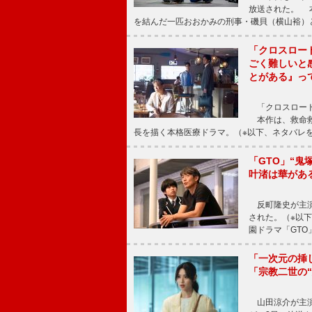
放送された。 
を結んだ一匹おおかみの刑事・磯貝（横山裕）
「クロスロー
ごく難しいと
とがある』っ
「クロスロード
本作は、救命救
長を描く本格医療ドラマ。（※以下、ネタバレ
「GTO」“
叶渚は華があ
反町隆史が主演
された。（※以
園ドラマ「GTO
「一次元の挿
「宗教二世の
山田涼介が主演