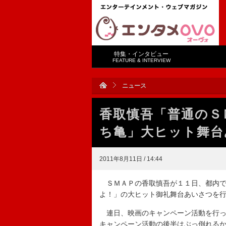
特集・インタビュー
FEATURE & INTERVIEW
ニュース
香取慎吾「普通のＳ
ち亀」大ヒット舞台
2011年8月11日 / 14:44
ＳＭＡＰの香取慎吾が１１日、都内で
よ！」の大ヒット御礼舞台あいさつを
連日、映画のキャンペーン活動を行っ
キャンペーン活動の後半はぶっ倒れる