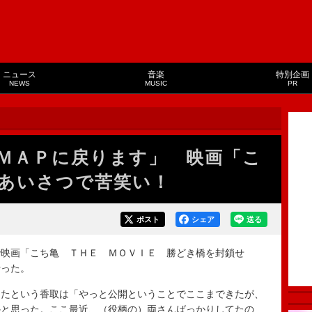
ニュース
音楽
特別企画
NEWS
MUSIC
PR
ＭＡＰに戻ります」 映画「こ
あいさつで苦笑い！
ポスト
シェア
送る
映画「こち亀 ＴＨＥ ＭＯＶＩＥ 勝どき橋を封鎖せ
行った。
たという香取は「やっと公開ということでここまできたが、
かと思った。ここ最近、（役柄の）両さんばっかりしてたの