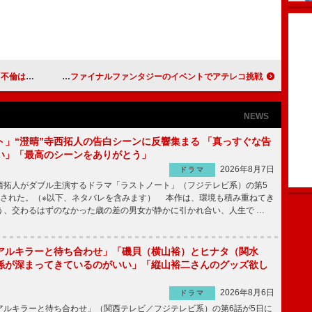
楽しんで」
南キャン・山ちゃん、芸人なったのはモテるから？！ ファイナルファンタジーのイベントでアテレコ挑戦
NEWS
ト」“澄晴”寺西拓人の告白シーンに反響集まる 「真っすぐな告
い」「最高のシーンをありがとう」
2026年8月7日
ドラマ
拓人がダブル主演するドラマ「ラストノート」（フジテレビ系）の第5
送された。（※以下、ネタバレを含みます） 本作は、環境も積み重ねてき
う、交わるはずのなかった歳の差の男女が静かに引かれ合い、人生で …
アルキラーと待ち合わせ」「磯貝（横山裕）とヒナタ（関水
係が深まってきているのがいい」「縦山裕二さんのグッズ欲し
2026年8月6日
ドラマ
ルキラーと待ち合わせ」（関西テレビ／フジテレビ系）の第6話が5日に