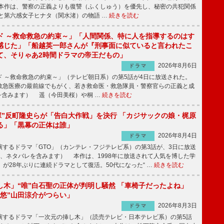
本作は、警察の正義よりも復讐（ふくしゅう）を優先し、秘密の共犯関係
と第六感女子ヒナタ（関水渚）の物語 …
続きを読む
ド ～救命救急の約束～」「人間関係、特に人を指導するのはす
感じた」「船越英一郎さんが『刑事面に似ていると言われたこ
て、そりゃあ2時間ドラマの帝王だもの」
2026年8月6日
ドラマ
 ～救命救急の約束～」（テレビ朝日系）の第5話が4日に放送された。
急医療の最前線でもがく、若き救命医・救急隊員・警察官らの正義と成
を含みます） 遥（今田美桜）や桐 …
続きを読む
鬼塚”反町隆史らが「告白大作戦」を決行 「カジサックの娘・梶原
る」「黒幕の正体は誰」
2026年8月4日
ドラマ
するドラマ「GTO」（カンテレ・フジテレビ系）の第3話が、3日に放送
下、ネタバレを含みます） 本作は、1998年に放送されて人気を博した学
」が28年ぶりに連続ドラマとして復活。50代になった“ …
続きを読む
し木」“唯”白石聖の正体が判明し騒然 「車椅子だったよね」
“悠”山田涼介がつらい」
2026年8月3日
ドラマ
するドラマ「一次元の挿し木」（読売テレビ・日本テレビ系）の第5話