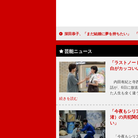
深田恭子、「まだ結婚に夢を持ちたい」 「不倫はこの映画の中だけで
芸能ニュース
「ラストノー
白がカッコい
内田有紀と寺西
話が、6日に放
た人生も全く違
続きを読む
「今夜もシリ
渚）の共犯関
い」
「今夜もシリア