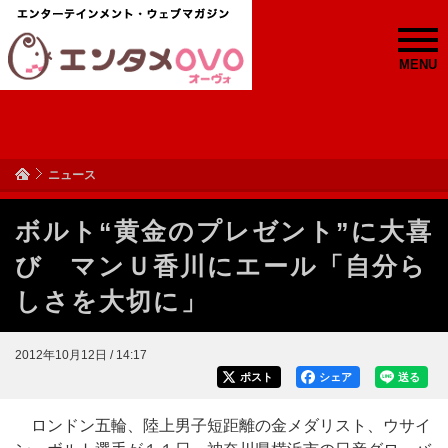
MENU
ニュース
ボルト“黄金のプレゼント”に大喜
び マンＵ香川にエール「自分ら
しさを大切に」
2012年10月12日 / 14:17
ポスト
シェア
送る
ロンドン五輪、陸上男子短距離の金メダリスト、ウサイ