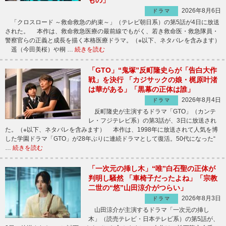
2026年8月6日
ドラマ
「クロスロード ～救命救急の約束～」（テレビ朝日系）の第5話が4日に放送
された。 本作は、救命救急医療の最前線でもがく、若き救命医・救急隊員・
警察官らの正義と成長を描く本格医療ドラマ。（※以下、ネタバレを含みます）
遥（今田美桜）や桐 …
続きを読む
「GTO」“鬼塚”反町隆史らが「告白大作
戦」を決行 「カジサックの娘・梶原叶渚
は華がある」「黒幕の正体は誰」
2026年8月4日
ドラマ
反町隆史が主演するドラマ「GTO」（カンテ
レ・フジテレビ系）の第3話が、3日に放送され
た。（※以下、ネタバレを含みます） 本作は、1998年に放送されて人気を博
した学園ドラマ「GTO」が28年ぶりに連続ドラマとして復活。50代になった“
…
続きを読む
「一次元の挿し木」“唯”白石聖の正体が
判明し騒然 「車椅子だったよね」「宗教
二世の“悠”山田涼介がつらい」
2026年8月3日
ドラマ
山田涼介が主演するドラマ「一次元の挿し
木」（読売テレビ・日本テレビ系）の第5話が、