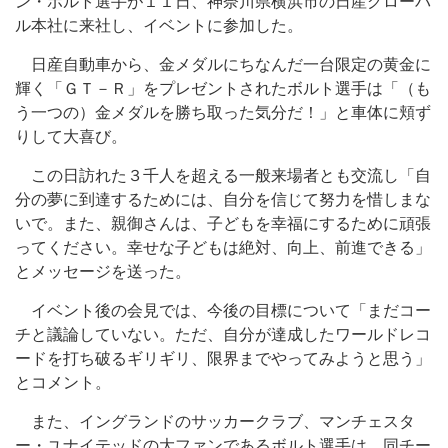
ン・ボルト選手が１１日、神奈川県横浜市の日産グローバ
ル本社に来社し、イベントに参加した。
日産自動車から、金メダルにちなんだ一台限定の黄金に
輝く「ＧＴ－Ｒ」をプレゼントされたボルト選手は「（も
う一つの）金メダルを勝ち取った気分だ！」と車体に頬ず
りして大喜び。
この日訪れた３千人を超える一般来場者とも交流し「自
分の夢に到達するためには、自分を信じて努力を惜しまな
いで。また、親御さんは、子どもを幸福にするために頑張
ってください。幸せな子どもは絶対、向上、前進できる」
とメッセージを送った。
イベント後の会見では、今後の目標について「まだコー
チと議論していない。ただ、自分が達成したワールドレコ
ードを打ち破るギリギリ、限界までやってみようと思う」
とコメント。
また、イングランドのサッカークラブ、マンチェスタ
ー・ユナイテッドの大ファンであるボルト選手は、同チー