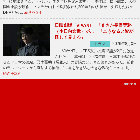
2日に放送された。（※以下、ネタバレを含みます） 本作は、松下龍之介氏の
同名小説が原作。ヒマラヤ山中で発掘された200年前の人骨が、失踪した妹の
DNAと完 …
続きを読む
日曜劇場「VIVANT」「まさか長野専務
（小日向文世）が…」「こうなると皆が
怪しく見える」
2026年8月3日
ドラマ
「VIVANT」（TBS系）の第12話が2日に放送
された。 本作は、2023年夏、日本中を熱狂さ
せたドラマの続編。乃木憂助（堺雅人）の冒険には、まだ続きがあった。前作
のラストシーンから直結する物語。“世界を巻き込む大きな渦”が、ついに別 …
続きを読む
more »