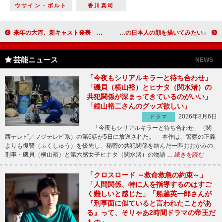
ウサイン・ボルト
香川真司
来年の大河、新キャスト発表 綾瀬、オダギリは「声が魅力的」
新案内役の鶴太郎「日本よ、奮い立て！」 「江戸時代の日本人の顔を描いてみたい」
芸能ニュース
NEWS
「今夜もシリアルキラーと待ち合わせ」
「磯貝（横山裕）とヒナタ（関水渚）の
共犯関係が深まってきているのがいい」
「縦山裕二さんのグッズ欲しい」
2026年8月6日
ドラマ
「今夜もシリアルキラーと待ち合わせ」（関
西テレビ／フジテレビ系）の第6話が5日に放送された。 本作は、警察の正義
よりも復讐（ふくしゅう）を優先し、秘密の共犯関係を結んだ一匹おおかみの
刑事・磯貝（横山裕）と第六感女子ヒナタ（関水渚）の物語 …
続きを読む
「クロスロード ～救命救急の約束～」
「人間関係、特に人を指導するのはすご
く難しいと感じた」「船越英一郎さんが
『刑事面に似ていると言われたことがあ
る』って、そりゃあ2時間ドラマの帝王だ
もの」