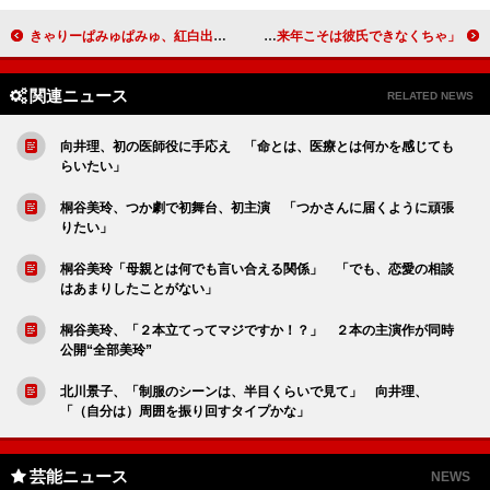
きゃりーぱみゅぱみゅ、紅白出場に意欲 「ぜひ出たい。誰よりも目立ちたい」
ローラ、記者に“恋人探し”をお願い！？ 「来年こそは彼氏できなくちゃ」
関連ニュース
RELATED NEWS
向井理、初の医師役に手応え 「命とは、医療とは何かを感じても
らいたい」
桐谷美玲、つか劇で初舞台、初主演 「つかさんに届くように頑張
りたい」
桐谷美玲「母親とは何でも言い合える関係」 「でも、恋愛の相談
はあまりしたことがない」
桐谷美玲、「２本立てってマジですか！？」 ２本の主演作が同時
公開“全部美玲”
北川景子、「制服のシーンは、半目くらいで見て」 向井理、
「（自分は）周囲を振り回すタイプかな」
芸能ニュース
NEWS