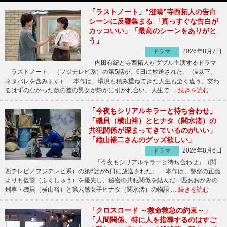
「ラストノート」“澄晴”寺西拓人の告白
シーンに反響集まる 「真っすぐな告白が
カッコいい」「最高のシーンをありがと
う」
2026年8月7日
ドラマ
内田有紀と寺西拓人がダブル主演するドラマ
「ラストノート」（フジテレビ系）の第5話が、6日に放送された。（※以下、
ネタバレを含みます） 本作は、環境も積み重ねてきた人生も全く違う、交わ
るはずのなかった歳の差の男女が静かに引かれ合い、人生で …
続きを読む
「今夜もシリアルキラーと待ち合わせ」
「磯貝（横山裕）とヒナタ（関水渚）の
共犯関係が深まってきているのがいい」
「縦山裕二さんのグッズ欲しい」
2026年8月6日
ドラマ
「今夜もシリアルキラーと待ち合わせ」（関
西テレビ／フジテレビ系）の第6話が5日に放送された。 本作は、警察の正義
よりも復讐（ふくしゅう）を優先し、秘密の共犯関係を結んだ一匹おおかみの
刑事・磯貝（横山裕）と第六感女子ヒナタ（関水渚）の物語 …
続きを読む
「クロスロード ～救命救急の約束～」
「人間関係、特に人を指導するのはすご