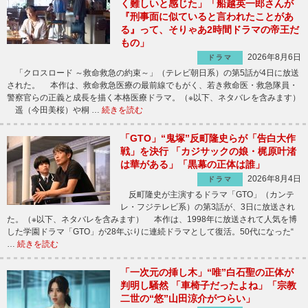
く難しいと感じた」「船越英一郎さんが
『刑事面に似ていると言われたことがあ
る』って、そりゃあ2時間ドラマの帝王だ
もの」
2026年8月6日
ドラマ
「クロスロード ～救命救急の約束～」（テレビ朝日系）の第5話が4日に放送
された。 本作は、救命救急医療の最前線でもがく、若き救命医・救急隊員・
警察官らの正義と成長を描く本格医療ドラマ。（※以下、ネタバレを含みます）
遥（今田美桜）や桐 …
続きを読む
「GTO」“鬼塚”反町隆史らが「告白大作
戦」を決行 「カジサックの娘・梶原叶渚
は華がある」「黒幕の正体は誰」
2026年8月4日
ドラマ
反町隆史が主演するドラマ「GTO」（カンテ
レ・フジテレビ系）の第3話が、3日に放送され
た。（※以下、ネタバレを含みます） 本作は、1998年に放送されて人気を博
した学園ドラマ「GTO」が28年ぶりに連続ドラマとして復活。50代になった“
…
続きを読む
「一次元の挿し木」“唯”白石聖の正体が
判明し騒然 「車椅子だったよね」「宗教
二世の“悠”山田涼介がつらい」