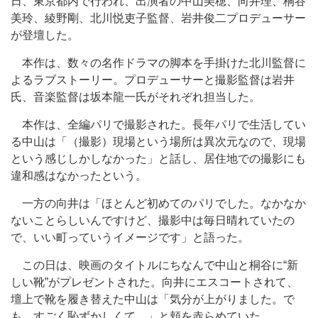
日、東京都内で行われ、出演者の中山美穂、向井理、桐谷
美玲、綾野剛、北川悦吏子監督、岩井俊二プロデューサー
が登壇した。
本作は、数々の名作ドラマの脚本を手掛けた北川監督に
よるラブストーリー。プロデューサーと撮影監督は岩井
氏、音楽監督は坂本龍一氏がそれぞれ担当した。
本作は、全編パリで撮影された。長年パリで生活してい
る中山は「（撮影）現場という場所は異次元なので、現場
という感じしかしなかった」と話し、居住地での撮影にも
違和感はなかったという。
一方の向井は「ほとんど初めてのパリでした。なかなか
ないことらしいんですけど、撮影中は毎日晴れていたの
で、いい町っていうイメージです」と語った。
この日は、映画のタイトルにちなんで中山と桐谷に“新
しい靴”がプレゼントされた。向井にエスコートされて、
壇上で靴を履き替えた中山は「気分が上がりました。で
も、すごく恥ずかしくて…」と頬を赤らめていた。