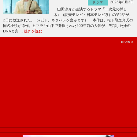
2026年8月3日
ドラマ
山田涼介が主演するドラマ「一次元の挿し
木」（読売テレビ・日本テレビ系）の第5話が、
2日に放送された。（※以下、ネタバレを含みます） 本作は、松下龍之介氏の
同名小説が原作。ヒマラヤ山中で発掘された200年前の人骨が、失踪した妹の
DNAと完 …
続きを読む
more »