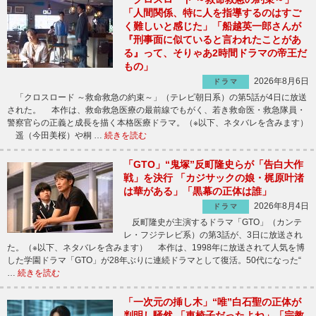
「人間関係、特に人を指導するのはすご
く難しいと感じた」「船越英一郎さんが
『刑事面に似ていると言われたことがあ
る』って、そりゃあ2時間ドラマの帝王だ
もの」
2026年8月6日
ドラマ
「クロスロード ～救命救急の約束～」（テレビ朝日系）の第5話が4日に放送
された。 本作は、救命救急医療の最前線でもがく、若き救命医・救急隊員・
警察官らの正義と成長を描く本格医療ドラマ。（※以下、ネタバレを含みます）
遥（今田美桜）や桐 …
続きを読む
「GTO」“鬼塚”反町隆史らが「告白大作
戦」を決行 「カジサックの娘・梶原叶渚
は華がある」「黒幕の正体は誰」
2026年8月4日
ドラマ
反町隆史が主演するドラマ「GTO」（カンテ
レ・フジテレビ系）の第3話が、3日に放送され
た。（※以下、ネタバレを含みます） 本作は、1998年に放送されて人気を博
した学園ドラマ「GTO」が28年ぶりに連続ドラマとして復活。50代になった“
…
続きを読む
「一次元の挿し木」“唯”白石聖の正体が
判明し騒然 「車椅子だったよね」「宗教