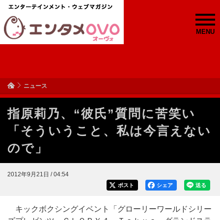
MENU
ニュース
指原莉乃、“彼氏”質問に苦笑い
「そういうこと、私は今言えない
ので」
2012年9月21日 / 04:54
ポスト
シェア
送る
キックボクシングイベント「グローリーワールドシリー