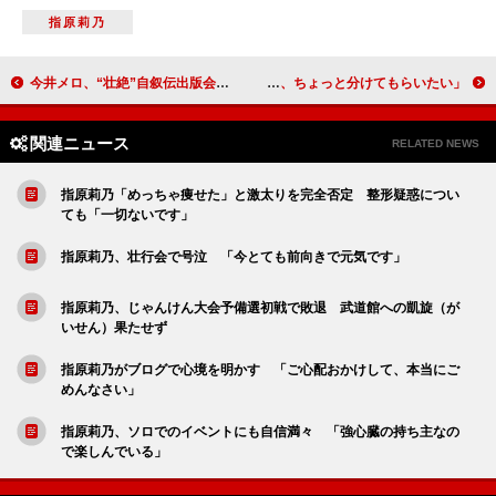
指原莉乃
今井メロ、“壮絶”自叙伝出版会見 「風俗嬢をやっていたのは事実」
剛力彩芽、先輩・上戸彩をあらためて祝福 「幸せオーラ、ちょっと分けてもらいたい」
関連ニュース
RELATED NEWS
指原莉乃「めっちゃ痩せた」と激太りを完全否定 整形疑惑につい
ても「一切ないです」
指原莉乃、壮行会で号泣 「今とても前向きで元気です」
指原莉乃、じゃんけん大会予備選初戦で敗退 武道館への凱旋（が
いせん）果たせず
指原莉乃がブログで心境を明かす 「ご心配おかけして、本当にご
めんなさい」
指原莉乃、ソロでのイベントにも自信満々 「強心臓の持ち主なの
で楽しんでいる」