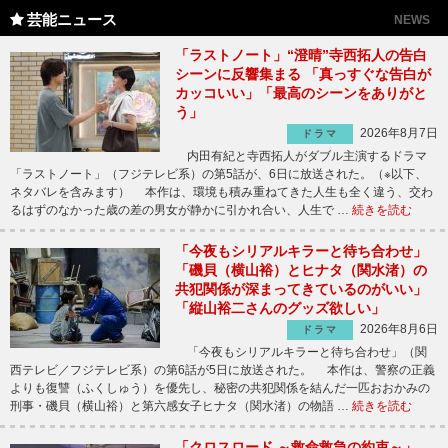
芸能ニュース
NEWS
「ラストノート」“澄晴”寺西拓人の告白
シーンに反響集まる 「真っすぐな告白が
カッコいい」「最高のシーンをありがと
う」
2026年8月7日
ドラマ
内田有紀と寺西拓人がダブル主演するドラマ
「ラストノート」（フジテレビ系）の第5話が、6日に放送された。（※以下、
ネタバレを含みます） 本作は、環境も積み重ねてきた人生も全く違う、交わ
るはずのなかった歳の差の男女が静かに引かれ合い、人生で …
続きを読む
「今夜もシリアルキラーと待ち合わせ」
「磯貝（横山裕）とヒナタ（関水渚）の
共犯関係が深まってきているのがいい」
「縦山裕二さんのグッズ欲しい」
2026年8月6日
ドラマ
「今夜もシリアルキラーと待ち合わせ」（関
西テレビ／フジテレビ系）の第6話が5日に放送された。 本作は、警察の正義
よりも復讐（ふくしゅう）を優先し、秘密の共犯関係を結んだ一匹おおかみの
刑事・磯貝（横山裕）と第六感女子ヒナタ（関水渚）の物語 …
続きを読む
「クロスロード ～救命救急の約束～」