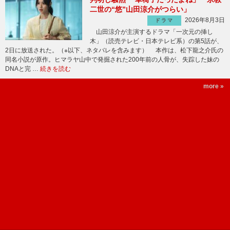
二世の“悠”山田涼介がつらい」
2026年8月3日
ドラマ
山田涼介が主演するドラマ「一次元の挿し
木」（読売テレビ・日本テレビ系）の第5話が、
2日に放送された。（※以下、ネタバレを含みます） 本作は、松下龍之介氏の
同名小説が原作。ヒマラヤ山中で発掘された200年前の人骨が、失踪した妹の
DNAと完 …
続きを読む
more »