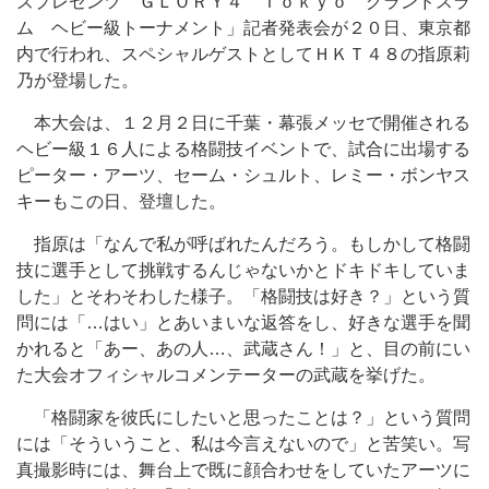
ズプレゼンツ ＧＬＯＲＹ４ Ｔｏｋｙｏ グランドスラ
ム ヘビー級トーナメント」記者発表会が２０日、東京都
内で行われ、スペシャルゲストとしてＨＫＴ４８の指原莉
乃が登場した。
本大会は、１２月２日に千葉・幕張メッセで開催される
ヘビー級１６人による格闘技イベントで、試合に出場する
ピーター・アーツ、セーム・シュルト、レミー・ボンヤス
キーもこの日、登壇した。
指原は「なんで私が呼ばれたんだろう。もしかして格闘
技に選手として挑戦するんじゃないかとドキドキしていま
した」とそわそわした様子。「格闘技は好き？」という質
問には「…はい」とあいまいな返答をし、好きな選手を聞
かれると「あー、あの人…、武蔵さん！」と、目の前にい
た大会オフィシャルコメンテーターの武蔵を挙げた。
「格闘家を彼氏にしたいと思ったことは？」という質問
には「そういうこと、私は今言えないので」と苦笑い。写
真撮影時には、舞台上で既に顔合わせをしていたアーツに