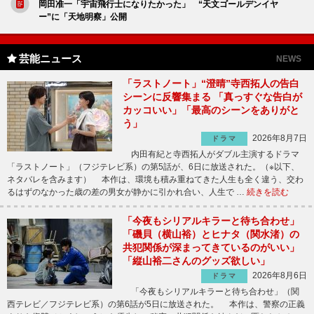
岡田准一「宇宙飛行士になりたかった」 “天文ゴールデンイヤ
ー”に「天地明察」公開
芸能ニュース
NEWS
「ラストノート」“澄晴”寺西拓人の告白
シーンに反響集まる 「真っすぐな告白が
カッコいい」「最高のシーンをありがと
う」
2026年8月7日
ドラマ
内田有紀と寺西拓人がダブル主演するドラマ
「ラストノート」（フジテレビ系）の第5話が、6日に放送された。（※以下、
ネタバレを含みます） 本作は、環境も積み重ねてきた人生も全く違う、交わ
るはずのなかった歳の差の男女が静かに引かれ合い、人生で …
続きを読む
「今夜もシリアルキラーと待ち合わせ」
「磯貝（横山裕）とヒナタ（関水渚）の
共犯関係が深まってきているのがいい」
「縦山裕二さんのグッズ欲しい」
2026年8月6日
ドラマ
「今夜もシリアルキラーと待ち合わせ」（関
西テレビ／フジテレビ系）の第6話が5日に放送された。 本作は、警察の正義