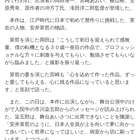
内で行われ、出演者の岡田准一、宮崎あおい、横山裕、笠
原秀幸、原作者の冲方丁氏、滝田洋二郎監督が登壇した。
本作は、江戸時代に日本で初めて暦作りに挑戦した、実
在の人物、安井算哲の物語。
算哲を演じた岡田は「こうして初日を迎えられて感無
量。僕の転機となる３０歳一発目の作品で、プロフェッシ
ョナルな方々に刺激を与えてもらい、勉強させてもらいな
がら臨みました」と撮影を振り返った。
算哲の妻を演じた宮崎も「心を込めて作った作品。ずっ
と愛してもらえる、心に残る作品になっていると思いま
す」と笑顔で語った。
また、この日は、本作に出演しながら、舞台公演中のけ
がで入院中の市川染五郎からのメッセージが読み上げられ
た。染五郎は、舞台あいさつに出席できないことを陳謝し
「安井算哲のように、日本人全員が上を向いて夢に向かっ
て歩いていく世界になってほしいと、病室から切に願って
います」とつづった。