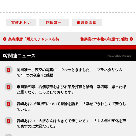
宮崎あおい
岡田准一
市川染五郎
奥寺康彦「耐えてチャンスを待つ」 中西哲生と熱血対談
香里奈「ピンクの制服しか着たことがなかった」 警察官の“本物の制服”に感動
関連ニュース
RELATED NEWS
岡田准一、夜空の写真に「ウルッときました」 プラネタリウム
で“一つの夜空”に感動
市川染五郎、右側頭部および右半身打撲と診断 幸四郎「思ったほ
ど重くなく、ほっとしております」
宮崎あおい“選択”について持論を語る 「幸せでうれしくて安心し
ている」
宮崎あおい「大沢さんは大きくて優しい方」 「１３年の変化を声
で表すのは大変だった」