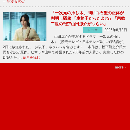
…
続きを読む
「一次元の挿し木」“唯”白石聖の正体が
判明し騒然 「車椅子だったよね」「宗教
二世の“悠”山田涼介がつらい」
2026年8月3日
ドラマ
山田涼介が主演するドラマ「一次元の挿し
木」（読売テレビ・日本テレビ系）の第5話が、
2日に放送された。（※以下、ネタバレを含みます） 本作は、松下龍之介氏の
同名小説が原作。ヒマラヤ山中で発掘された200年前の人骨が、失踪した妹の
DNAと完 …
続きを読む
more »