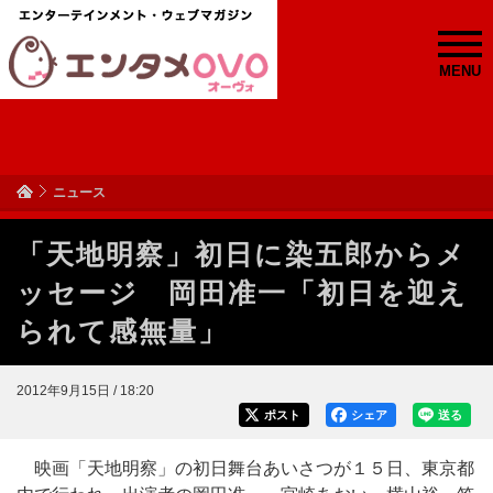
MENU
ニュース
「天地明察」初日に染五郎からメ
ッセージ 岡田准一「初日を迎え
られて感無量」
2012年9月15日 / 18:20
ポスト
シェア
送る
映画「天地明察」の初日舞台あいさつが１５日、東京都