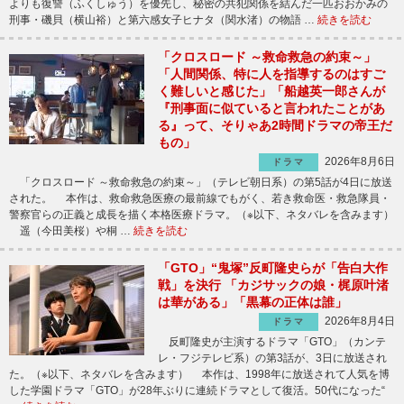
よりも復讐（ふくしゅう）を優先し、秘密の共犯関係を結んだ一匹おおかみの
刑事・磯貝（横山裕）と第六感女子ヒナタ（関水渚）の物語 …
続きを読む
「クロスロード ～救命救急の約束～」
「人間関係、特に人を指導するのはすご
く難しいと感じた」「船越英一郎さんが
『刑事面に似ていると言われたことがあ
る』って、そりゃあ2時間ドラマの帝王だ
もの」
2026年8月6日
ドラマ
「クロスロード ～救命救急の約束～」（テレビ朝日系）の第5話が4日に放送
された。 本作は、救命救急医療の最前線でもがく、若き救命医・救急隊員・
警察官らの正義と成長を描く本格医療ドラマ。（※以下、ネタバレを含みます）
遥（今田美桜）や桐 …
続きを読む
「GTO」“鬼塚”反町隆史らが「告白大作
戦」を決行 「カジサックの娘・梶原叶渚
は華がある」「黒幕の正体は誰」
2026年8月4日
ドラマ
反町隆史が主演するドラマ「GTO」（カンテ
レ・フジテレビ系）の第3話が、3日に放送され
た。（※以下、ネタバレを含みます） 本作は、1998年に放送されて人気を博
した学園ドラマ「GTO」が28年ぶりに連続ドラマとして復活。50代になった“