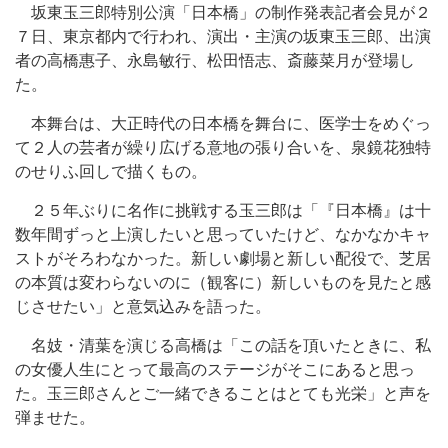
坂東玉三郎特別公演「日本橋」の制作発表記者会見が２
７日、東京都内で行われ、演出・主演の坂東玉三郎、出演
者の高橋惠子、永島敏行、松田悟志、斎藤菜月が登場し
た。
本舞台は、大正時代の日本橋を舞台に、医学士をめぐっ
て２人の芸者が繰り広げる意地の張り合いを、泉鏡花独特
のせりふ回しで描くもの。
２５年ぶりに名作に挑戦する玉三郎は「『日本橋』は十
数年間ずっと上演したいと思っていたけど、なかなかキャ
ストがそろわなかった。新しい劇場と新しい配役で、芝居
の本質は変わらないのに（観客に）新しいものを見たと感
じさせたい」と意気込みを語った。
名妓・清葉を演じる高橋は「この話を頂いたときに、私
の女優人生にとって最高のステージがそこにあると思っ
た。玉三郎さんとご一緒できることはとても光栄」と声を
弾ませた。