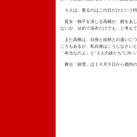
４人は、着るのはこの日だけという特
長女・鶴子を演じる高橋が、鯉をあし
ないが、せめて浴衣だけでも…と考えて
また高橋は、自身と役柄との違いにつ
ころもあるが、私自身はこうしなさい
「本当なのよ」と“３人の妹たち”に向
舞台「細雪」は１０月５日から都内の