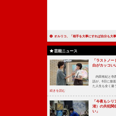
オルリコ、「相手を大事にすれば自分も大事にされる」 「今は歌が
芸能ニュース
「ラストノー
白がカッコい
内田有紀と寺西
話が、6日に放
た人生も全く違
続きを読む
「今夜もシリ
渚）の共犯関
い」