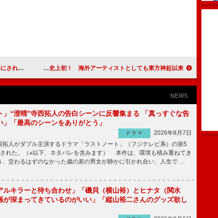
恋人です」
ＫＡＲＡ、２作連続１０万枚超は史上初！ 海外アーティストとしても東方神起以来
NEWS
ト」“澄晴”寺西拓人の告白シーンに反響集まる 「真っすぐな告
い」「最高のシーンをありがとう」
2026年8月7日
ドラマ
拓人がダブル主演するドラマ「ラストノート」（フジテレビ系）の第5
送された。（※以下、ネタバレを含みます） 本作は、環境も積み重ねてき
う、交わるはずのなかった歳の差の男女が静かに引かれ合い、人生で …
アルキラーと待ち合わせ」「磯貝（横山裕）とヒナタ（関水
係が深まってきているのがいい」「縦山裕二さんのグッズ欲し