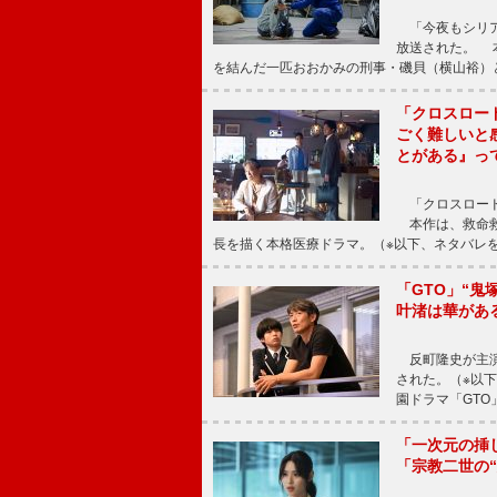
「今夜もシリア
放送された。 
を結んだ一匹おおかみの刑事・磯貝（横山裕）
「クロスロー
ごく難しいと
とがある』っ
「クロスロード
本作は、救命救
長を描く本格医療ドラマ。（※以下、ネタバレ
「GTO」“
叶渚は華があ
反町隆史が主演
された。（※以
園ドラマ「GTO
「一次元の挿
「宗教二世の