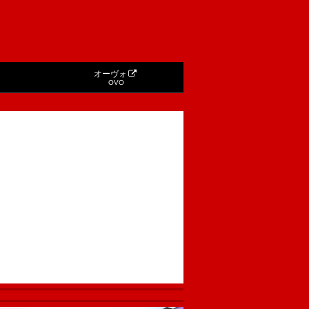
オーヴォ
OVO