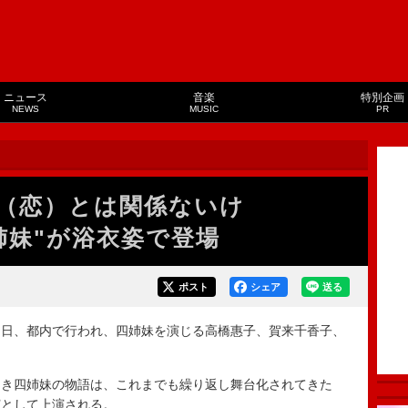
ニュース
音楽
特別企画
NEWS
MUSIC
PR
（恋）とは関係ないけ
姉妹"が浴衣姿で登場
ポスト
シェア
送る
日、都内で行われ、四姉妹を演じる高橋惠子、賀来千香子、
き四姉妹の物語は、これまでも繰り返し舞台化されてきた
演として上演される。