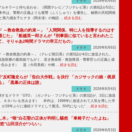
2026年8月6日
ドラマ
ルキラーと待ち合わせ」（関西テレビ／フジテレビ系）の第6話が5日に
本作は、警察の正義よりも復讐（ふくしゅう）を優先し、秘密の共犯関係
と第六感女子ヒナタ（関水渚）の物語 …
続きを読む
ド ～救命救急の約束～」「人間関係、特に人を指導するのはす
感じた」「船越英一郎さんが『刑事面に似ていると言われたこ
て、そりゃあ2時間ドラマの帝王だもの」
2026年8月6日
ドラマ
 ～救命救急の約束～」（テレビ朝日系）の第5話が4日に放送された。
急医療の最前線でもがく、若き救命医・救急隊員・警察官らの正義と成
を含みます） 遥（今田美桜）や桐 …
続きを読む
鬼塚”反町隆史らが「告白大作戦」を決行 「カジサックの娘・梶原
る」「黒幕の正体は誰」
2026年8月4日
ドラマ
するドラマ「GTO」（カンテレ・フジテレビ系）の第3話が、3日に放送
下、ネタバレを含みます） 本作は、1998年に放送されて人気を博した学
」が28年ぶりに連続ドラマとして復活。50代になった“ …
続きを読む
し木」“唯”白石聖の正体が判明し騒然 「車椅子だったよね」
“悠”山田涼介がつらい」
2026年8月3日
ドラマ