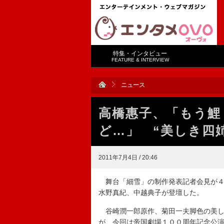
特集・インタビュー
FEATURE & INTERVIEW
ニュース
高橋惠子、「もう鯉
ど…」 “美しき四
2011年7月4日 / 20:46
舞台「細雪」の制作発表記者会見が４
水野真紀、中越典子が登壇した。
谷崎潤一郎原作、菊田一夫脚色の美し
が、今回は帝国劇場１００周年記念公