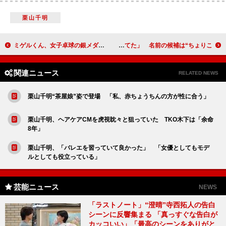
栗山千明
ミゲルくん、女子卓球の銀メダルを祝福 「見ていてとても興奮しました」
フジモン、長女誕生「俺が泣き過ぎて、嫁が引いてた」 名前の候補は“ちょりこ”？
関連ニュース
RELATED NEWS
栗山千明“茶屋娘”姿で登場 「私、赤ちょうちんの方が性に合う」
栗山千明、ヘアケアCMを虎視眈々と狙っていた TKO木下は「余命
8年」
栗山千明、「バレエを習っていて良かった」 「女優としてもモデ
ルとしても役立っている」
芸能ニュース
NEWS
「ラストノート」“澄晴”寺西拓人の告白
シーンに反響集まる 「真っすぐな告白が
カッコいい」「最高のシーンをありがと