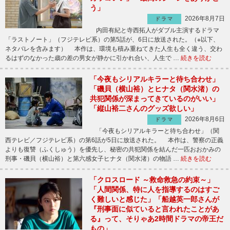
う」
2026年8月7日
ドラマ
内田有紀と寺西拓人がダブル主演するドラマ
「ラストノート」（フジテレビ系）の第5話が、6日に放送された。（※以下、
ネタバレを含みます） 本作は、環境も積み重ねてきた人生も全く違う、交わ
るはずのなかった歳の差の男女が静かに引かれ合い、人生で …
続きを読む
「今夜もシリアルキラーと待ち合わせ」
「磯貝（横山裕）とヒナタ（関水渚）の
共犯関係が深まってきているのがいい」
「縦山裕二さんのグッズ欲しい」
2026年8月6日
ドラマ
「今夜もシリアルキラーと待ち合わせ」（関
西テレビ／フジテレビ系）の第6話が5日に放送された。 本作は、警察の正義
よりも復讐（ふくしゅう）を優先し、秘密の共犯関係を結んだ一匹おおかみの
刑事・磯貝（横山裕）と第六感女子ヒナタ（関水渚）の物語 …
続きを読む
「クロスロード ～救命救急の約束～」
「人間関係、特に人を指導するのはすご
く難しいと感じた」「船越英一郎さんが
『刑事面に似ていると言われたことがあ
る』って、そりゃあ2時間ドラマの帝王だ
もの」