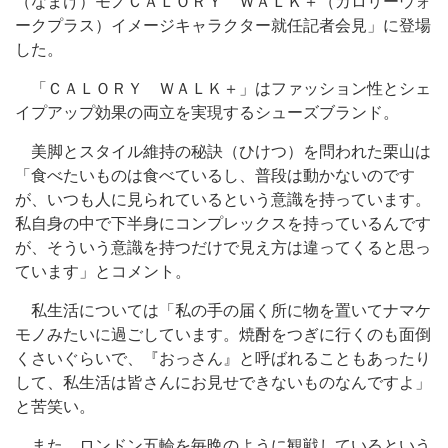
（なまけ）モノＣＡＬＯＲＹ ＷＡＬＫ＋（カロリーウォ
ークプラス）イメージキャラクター就任記者会見」に登場
した。
「ＣＡＬＯＲＹ ＷＡＬＫ＋」はファッション性とシェ
イプアップ効果の両立を実現するシューズブランド。
美脚とスタイル維持の秘訣（ひけつ）を問われた栗山は
「食べたいものは食べているし、普段は動かないのです
が、いつも人に見られているという意識を持っています。
私自身の中で下半身にコンプレックスを持っているんです
が、そういう意識を持つだけで見え方は違ってくると思っ
ています」とコメント。
私生活については「私の手の届く所に物を置いてナマケ
モノみたいに過ごしています。焼酎をつぎに行くのも面倒
くさいぐらいで、『おっさん』と呼ばれることもあったり
して、私生活は皆さんにお見せできないものなんですよ」
と苦笑い。
また、ロンドン五輪を毎晩のように観戦しているという