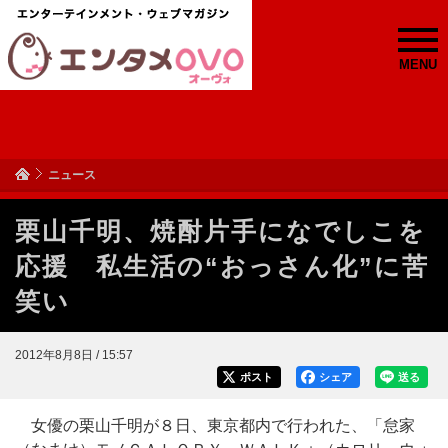
MENU
ニュース
栗山千明、焼酎片手になでしこを
応援 私生活の“おっさん化”に苦
笑い
2012年8月8日 / 15:57
ポスト
シェア
送る
女優の栗山千明が８日、東京都内で行われた、「怠家