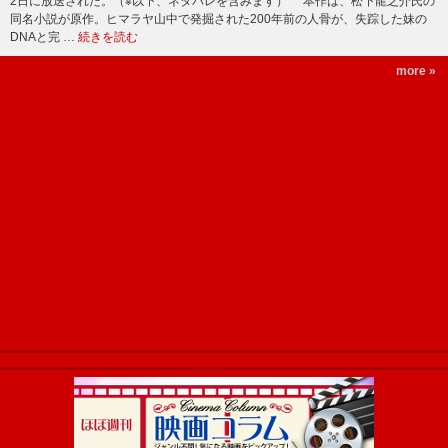
2日に放送された。（※以下、ネタバレを含みます） 本作は、松下龍之介氏の
同名小説が原作。ヒマラヤ山中で発掘された200年前の人骨が、失踪した妹の
DNAと完 …
続きを読む
more »