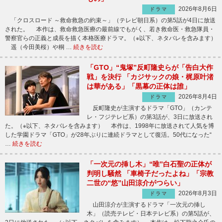
2026年8月6日
ドラマ
「クロスロード ～救命救急の約束～」（テレビ朝日系）の第5話が4日に放送
された。 本作は、救命救急医療の最前線でもがく、若き救命医・救急隊員・
警察官らの正義と成長を描く本格医療ドラマ。（※以下、ネタバレを含みます）
遥（今田美桜）や桐 …
続きを読む
「GTO」“鬼塚”反町隆史らが「告白大作
戦」を決行 「カジサックの娘・梶原叶渚
は華がある」「黒幕の正体は誰」
2026年8月4日
ドラマ
反町隆史が主演するドラマ「GTO」（カンテ
レ・フジテレビ系）の第3話が、3日に放送され
た。（※以下、ネタバレを含みます） 本作は、1998年に放送されて人気を博
した学園ドラマ「GTO」が28年ぶりに連続ドラマとして復活。50代になった“
…
続きを読む
「一次元の挿し木」“唯”白石聖の正体が
判明し騒然 「車椅子だったよね」「宗教
二世の“悠”山田涼介がつらい」
2026年8月3日
ドラマ
山田涼介が主演するドラマ「一次元の挿し
木」（読売テレビ・日本テレビ系）の第5話が、