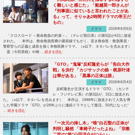
く難しいと感じた」「船越英一郎さんが
『刑事面に似ていると言われたことがあ
る』って、そりゃあ2時間ドラマの帝王だ
もの」
2026年8月6日
ドラマ
「クロスロード ～救命救急の約束～」（テレビ朝日系）の第5話が4日に放送
された。 本作は、救命救急医療の最前線でもがく、若き救命医・救急隊員・
警察官らの正義と成長を描く本格医療ドラマ。（※以下、ネタバレを含みます）
遥（今田美桜）や桐 …
続きを読む
「GTO」“鬼塚”反町隆史らが「告白大作
戦」を決行 「カジサックの娘・梶原叶渚
は華がある」「黒幕の正体は誰」
2026年8月4日
ドラマ
反町隆史が主演するドラマ「GTO」（カンテ
レ・フジテレビ系）の第3話が、3日に放送され
た。（※以下、ネタバレを含みます） 本作は、1998年に放送されて人気を博
した学園ドラマ「GTO」が28年ぶりに連続ドラマとして復活。50代になった“
…
続きを読む
「一次元の挿し木」“唯”白石聖の正体が
判明し騒然 「車椅子だったよね」「宗教
二世の“悠”山田涼介がつらい」