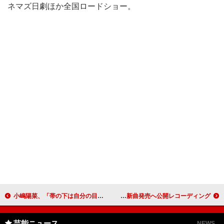
ネマズ日劇ほか全国ロードショー。
小嶋陽菜、「帯の下は自分の目で確認して」 ６月のＡＫＢ総選挙の目標は“現状維持”
西郷輝彦、辺見えみりの結婚相手「普通の人でいい」 ７年ぶりの新曲発売へ公開レコーディング
芸能ニュース
NEWS