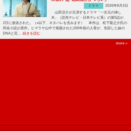
2026年8月3日
ドラマ
山田涼介が主演するドラマ「一次元の挿し
木」（読売テレビ・日本テレビ系）の第5話が、
2日に放送された。（※以下、ネタバレを含みます） 本作は、松下龍之介氏の
同名小説が原作。ヒマラヤ山中で発掘された200年前の人骨が、失踪した妹の
DNAと完 …
続きを読む
more »