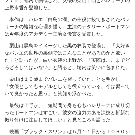
２７日、都内で開催され、女優の栗山千明とバレリーナの
上野水香が登壇した。
本作は、バレエ「白鳥の湖」の主役に抜てきされたバレ
リーナの複雑な心理を描く。主演のナタリー・ポートマン
は今年度のアカデミー主演女優賞を受賞した。
栗山は黒鳥をイメージした黒の衣装で登場し、「大好き
なバレエの世界の裏側ではこんなことがあるのかと驚い
た」と語ったが、白い衣装の上野が、「実際はここまでど
ろどろしてはいない」と語ると、場内は笑いに包まれた。
栗山は１０歳までバレエを習っていたことを明かし、
「女優としてもモデルとしても役立っている。今は習って
いて良かったと思う」と笑顔を浮かべた。
最後は上野が、「短期間で身も心もバレリーナに成り切
ったポートマンはすごい。彼女の迫力のある演技と斬新な
振り付けに注目してほしい」と見どころを語った。
映画「ブラック・スワン」は５月１１日からＴＯＨＯシ