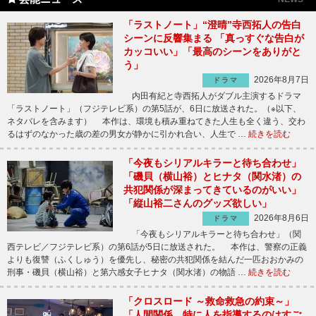
「ラストノート」“澄晴”寺西拓人の告白
シーンに反響集まる 「真っすぐな告白が
カッコいい」「最高のシーンをありがと
う」
2026年8月7日
ドラマ
内田有紀と寺西拓人がダブル主演するドラマ
「ラストノート」（フジテレビ系）の第5話が、6日に放送された。（※以下、
ネタバレを含みます） 本作は、環境も積み重ねてきた人生も全く違う、交わ
るはずのなかった歳の差の男女が静かに引かれ合い、人生で …
続きを読む
「今夜もシリアルキラーと待ち合わせ」
「磯貝（横山裕）とヒナタ（関水渚）の
共犯関係が深まってきているのがいい」
「縦山裕二さんのグッズ欲しい」
2026年8月6日
ドラマ
「今夜もシリアルキラーと待ち合わせ」（関
西テレビ／フジテレビ系）の第6話が5日に放送された。 本作は、警察の正義
よりも復讐（ふくしゅう）を優先し、秘密の共犯関係を結んだ一匹おおかみの
刑事・磯貝（横山裕）と第六感女子ヒナタ（関水渚）の物語 …
続きを読む
「クロスロード ～救命救急の約束～」
「人間関係、特に人を指導するのはすご