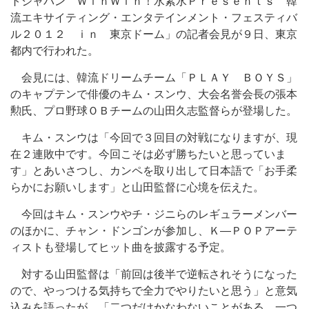
トジャパン ＷｉｎＷｉｎ！水素水Ｐｒｅｓｅｎｔｓ 韓
流エキサイティング・エンタテインメント・フェスティバ
ル２０１２ ｉｎ 東京ドーム」の記者会見が９日、東京
都内で行われた。
会見には、韓流ドリームチーム「ＰＬＡＹ ＢＯＹＳ」
のキャプテンで俳優のキム・スンウ、大会名誉会長の張本
勲氏、プロ野球ＯＢチームの山田久志監督らが登場した。
キム・スンウは「今回で３回目の対戦になりますが、現
在２連敗中です。今回こそは必ず勝ちたいと思っていま
す」とあいさつし、カンペを取り出して日本語で「お手柔
らかにお願いします」と山田監督に心境を伝えた。
今回はキム・スンウやチ・ジニらのレギュラーメンバー
のほかに、チャン・ドンゴンが参加し、Ｋ―ＰＯＰアーテ
ィストも登場してヒット曲を披露する予定。
対する山田監督は「前回は後半で逆転されそうになった
ので、やっつける気持ちで全力でやりたいと思う」と意気
込みを語ったが、「二つだけかなわないことがある。一つ