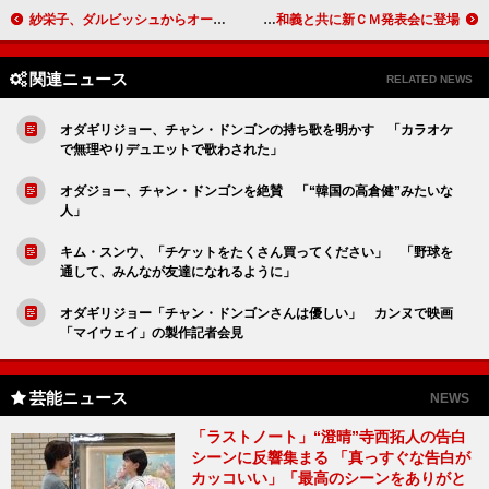
紗栄子、ダルビッシュからオールスター出場の連絡あり 「新たな出会いは、あればいいですけど…」
松嶋菜々子「気持ちよく叫ばせていただきました」 斉藤和義と共に新ＣＭ発表会に登場
関連ニュース
RELATED NEWS
オダギリジョー、チャン・ドンゴンの持ち歌を明かす 「カラオケ
で無理やりデュエットで歌わされた」
オダジョー、チャン・ドンゴンを絶賛 「“韓国の高倉健”みたいな
人」
キム・スンウ、「チケットをたくさん買ってください」 「野球を
通して、みんなが友達になれるように」
オダギリジョー「チャン・ドンゴンさんは優しい」 カンヌで映画
「マイウェイ」の製作記者会見
芸能ニュース
NEWS
「ラストノート」“澄晴”寺西拓人の告白
シーンに反響集まる 「真っすぐな告白が
カッコいい」「最高のシーンをありがと