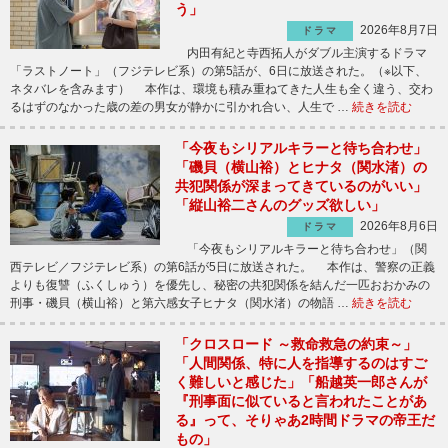
う」
2026年8月7日
ドラマ
内田有紀と寺西拓人がダブル主演するドラマ
「ラストノート」（フジテレビ系）の第5話が、6日に放送された。（※以下、
ネタバレを含みます） 本作は、環境も積み重ねてきた人生も全く違う、交わ
るはずのなかった歳の差の男女が静かに引かれ合い、人生で …
続きを読む
「今夜もシリアルキラーと待ち合わせ」
「磯貝（横山裕）とヒナタ（関水渚）の
共犯関係が深まってきているのがいい」
「縦山裕二さんのグッズ欲しい」
2026年8月6日
ドラマ
「今夜もシリアルキラーと待ち合わせ」（関
西テレビ／フジテレビ系）の第6話が5日に放送された。 本作は、警察の正義
よりも復讐（ふくしゅう）を優先し、秘密の共犯関係を結んだ一匹おおかみの
刑事・磯貝（横山裕）と第六感女子ヒナタ（関水渚）の物語 …
続きを読む
「クロスロード ～救命救急の約束～」
「人間関係、特に人を指導するのはすご
く難しいと感じた」「船越英一郎さんが
『刑事面に似ていると言われたことがあ
る』って、そりゃあ2時間ドラマの帝王だ
もの」