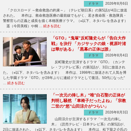
2026年8月6日
ドラマ
「クロスロード ～救命救急の約束～」（テレビ朝日系）の第5話が4日に放送
された。 本作は、救命救急医療の最前線でもがく、若き救命医・救急隊員・
警察官らの正義と成長を描く本格医療ドラマ。（※以下、ネタバレを含みます）
遥（今田美桜）や桐 …
続きを読む
「GTO」“鬼塚”反町隆史らが「告白大作
戦」を決行 「カジサックの娘・梶原叶渚
は華がある」「黒幕の正体は誰」
2026年8月4日
ドラマ
反町隆史が主演するドラマ「GTO」（カンテ
レ・フジテレビ系）の第3話が、3日に放送され
た。（※以下、ネタバレを含みます） 本作は、1998年に放送されて人気を博
した学園ドラマ「GTO」が28年ぶりに連続ドラマとして復活。50代になった“
…
続きを読む
「一次元の挿し木」“唯”白石聖の正体が
判明し騒然 「車椅子だったよね」「宗教
二世の“悠”山田涼介がつらい」
2026年8月3日
ドラマ
山田涼介が主演するドラマ「一次元の挿し
木」（読売テレビ・日本テレビ系）の第5話が、
2日に放送された。（※以下、ネタバレを含みます） 本作は、松下龍之介氏の