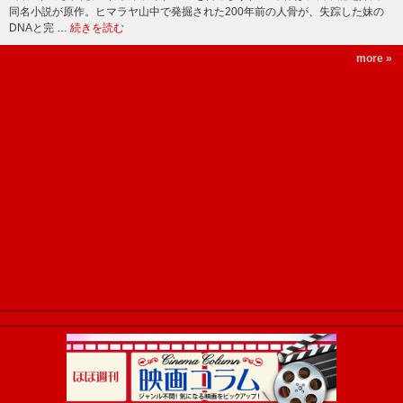
同名小説が原作。ヒマラヤ山中で発掘された200年前の人骨が、失踪した妹の
DNAと完 …
続きを読む
more »