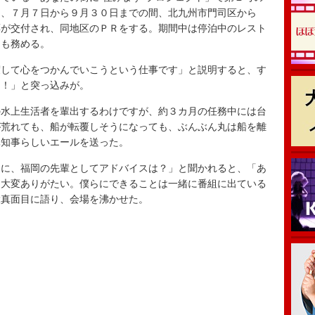
は、７月７日から９月３０日までの間、北九州市門司区から
票が交付され、同地区のＰＲをする。期間中は停泊中のレスト
ドも務める。
して心をつかんでいこうという仕事です」と説明すると、す
な！」と突っ込みが。
水上生活者を輩出するわけですが、約３カ月の任務中には台
が荒れても、船が転覆しそうになっても、ぶんぶん丸は船を離
元知事らしいエールを送った。
に、福岡の先輩としてアドバイスは？」と聞かれると、「あ
は大変ありがたい。僕らにできることは一緒に番組に出ている
大真面目に語り、会場を沸かせた。