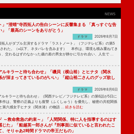
NEWS
ト」“澄晴”寺西拓人の告白シーンに反響集まる 「真っすぐな告
い」「最高のシーンをありがとう」
2026年8月7日
ドラマ
拓人がダブル主演するドラマ「ラストノート」（フジテレビ系）の第5
送された。（※以下、ネタバレを含みます） 本作は、環境も積み重ねてき
う、交わるはずのなかった歳の差の男女が静かに引かれ合い、人生で …
アルキラーと待ち合わせ」「磯貝（横山裕）とヒナタ（関水
係が深まってきているのがいい」「縦山裕二さんのグッズ欲し
2026年8月6日
ドラマ
ルキラーと待ち合わせ」（関西テレビ／フジテレビ系）の第6話が5日に
本作は、警察の正義よりも復讐（ふくしゅう）を優先し、秘密の共犯関係
と第六感女子ヒナタ（関水渚）の物語 …
続きを読む
ド ～救命救急の約束～」「人間関係、特に人を指導するのはす
感じた」「船越英一郎さんが『刑事面に似ていると言われたこ
て、そりゃあ2時間ドラマの帝王だもの」