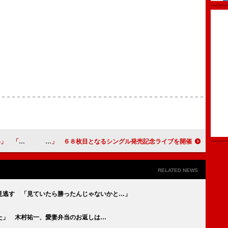
」と大胆発言
田原俊彦、「松田聖子がすごく刺激になる」 ６８枚目となるシングル発売記念ライブを開催
RELATED NEWS
見逃す 「見ていたら勝ったんじゃないかと…」
た」 木村祐一、愛妻弁当のお返しは…