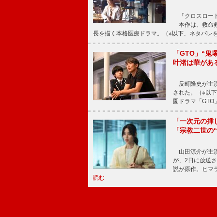
「クロスロード
本作は、救命救
長を描く本格医療ドラマ。（※以下、ネタバレ
「GTO」“
叶渚は華があ
反町隆史が主演
された。（※以
園ドラマ「GTO
「一次元の挿
「宗教二世の
山田涼介が主演
が、2日に放送
説が原作。ヒマラ
読む