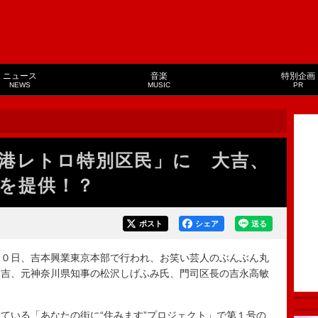
ニュース
音楽
特別企画
NEWS
MUSIC
PR
港レトロ特別区民」に 大吉、
を提供！？
ポスト
シェア
送る
０日、吉本興業東京本部で行われ、お笑い芸人のぶんぶん丸
大吉、元神奈川県知事の松沢しげふみ氏、門司区長の吉永高敏
いる「あなたの街に“住みます”プロジェクト」で第１号の