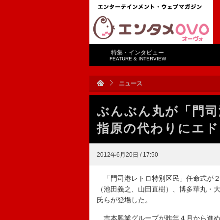
特集・インタビュー
FEATURE & INTERVIEW
ニュース
ぶんぶん丸が「門司
指原の代わりにエド
2012年6月20日 / 17:50
「門司港レトロ特別区民」任命式が２
（池田義之、山田直樹）、博多華丸・
氏らが登場した。
吉本興業グループが昨年４月から進めて