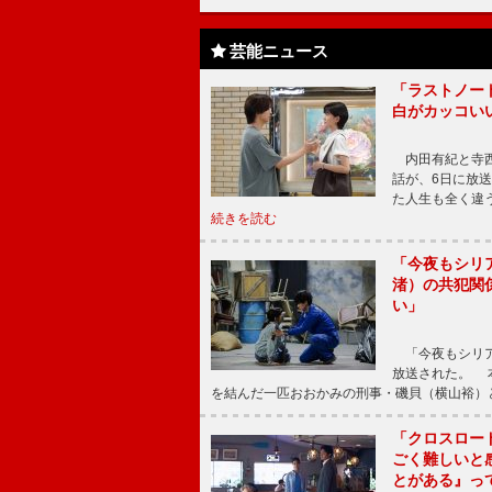
芸能ニュース
「ラストノー
白がカッコい
内田有紀と寺西
話が、6日に放
た人生も全く違
続きを読む
「今夜もシリ
渚）の共犯関
い」
「今夜もシリア
放送された。 
を結んだ一匹おおかみの刑事・磯貝（横山裕）
「クロスロー
ごく難しいと
とがある』っ