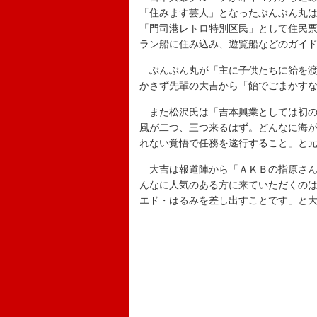
「住みます芸人」となったぶんぶん丸
「門司港レトロ特別区民」として住民
ラン船に住み込み、遊覧船などのガイ
ぶんぶん丸が「主に子供たちに飴を渡
かさず先輩の大吉から「飴でごまかす
また松沢氏は「吉本興業としては初の
風が二つ、三つ来るはず。どんなに海
れない覚悟で任務を遂行すること」と
大吉は報道陣から「ＡＫＢの指原さん
んなに人気のある方に来ていただくの
エド・はるみを差し出すことです」と