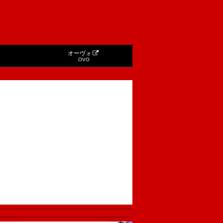
オーヴォ
OVO