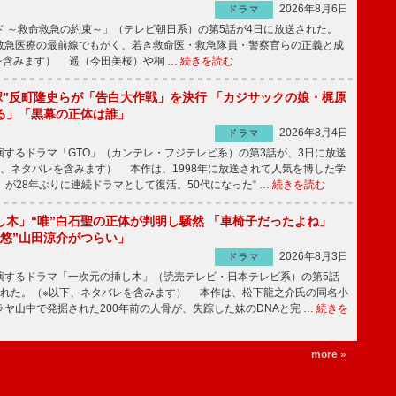
2026年8月6日
ドラマ
 ～救命救急の約束～」（テレビ朝日系）の第5話が4日に放送された。
急医療の最前線でもがく、若き救命医・救急隊員・警察官らの正義と成
を含みます） 遥（今田美桜）や桐 …
続きを読む
鬼塚”反町隆史らが「告白大作戦」を決行 「カジサックの娘・梶原
る」「黒幕の正体は誰」
2026年8月4日
ドラマ
するドラマ「GTO」（カンテレ・フジテレビ系）の第3話が、3日に放送
下、ネタバレを含みます） 本作は、1998年に放送されて人気を博した学
」が28年ぶりに連続ドラマとして復活。50代になった“ …
続きを読む
し木」“唯”白石聖の正体が判明し騒然 「車椅子だったよね」
“悠”山田涼介がつらい」
2026年8月3日
ドラマ
するドラマ「一次元の挿し木」（読売テレビ・日本テレビ系）の第5話
された。（※以下、ネタバレを含みます） 本作は、松下龍之介氏の同名小
ヤ山中で発掘された200年前の人骨が、失踪した妹のDNAと完 …
続きを
more »