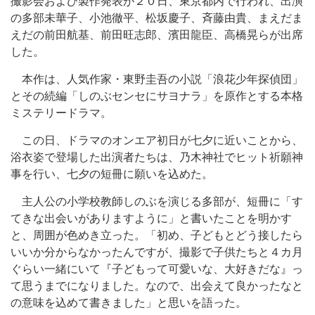
撮影会および製作発表が２０日、東京都内で行われ、出演
の多部未華子、小池徹平、松坂慶子、斉藤由貴、まえだま
えだの前田航基、前田旺志郎、濱田龍臣、高橋晃らが出席
した。
本作は、人気作家・東野圭吾の小説「浪花少年探偵団」
とその続編「しのぶセンセにサヨナラ」を原作とする本格
ミステリードラマ。
この日、ドラマのオンエア初日が七夕に近いことから、
浴衣姿で登場した出演者たちは、乃木神社でヒット祈願神
事を行い、七夕の短冊に願いを込めた。
主人公の小学校教師しのぶを演じる多部が、短冊に「す
てきな出会いがありますように」と書いたことを明かす
と、周囲が色めき立った。「初め、子どもとどう接したら
いいか分からなかったんですが、撮影で子供たちと４カ月
ぐらい一緒にいて『子どもって可愛いな、大好きだな』っ
て思うまでになりました。なので、出会えて良かったなと
の意味を込めて書きました」と思いを語った。