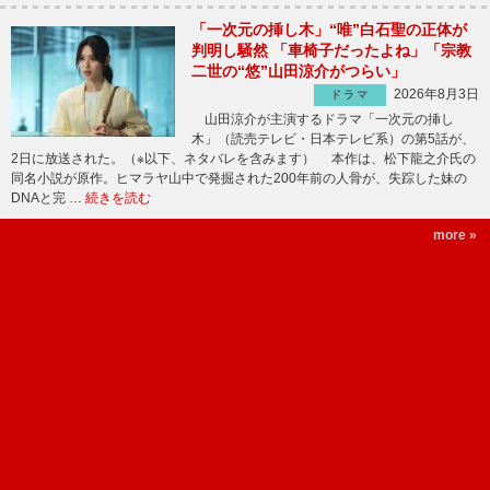
「一次元の挿し木」“唯”白石聖の正体が
判明し騒然 「車椅子だったよね」「宗教
二世の“悠”山田涼介がつらい」
2026年8月3日
ドラマ
山田涼介が主演するドラマ「一次元の挿し
木」（読売テレビ・日本テレビ系）の第5話が、
2日に放送された。（※以下、ネタバレを含みます） 本作は、松下龍之介氏の
同名小説が原作。ヒマラヤ山中で発掘された200年前の人骨が、失踪した妹の
DNAと完 …
続きを読む
more »