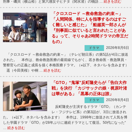
刑事・磯貝（横山裕）と第六感女子ヒナタ（関水渚）の物語 …
続きを読む
「クロスロード ～救命救急の約束～」
「人間関係、特に人を指導するのはすご
く難しいと感じた」「船越英一郎さんが
『刑事面に似ていると言われたことがあ
る』って、そりゃあ2時間ドラマの帝王だ
もの」
2026年8月6日
ドラマ
「クロスロード ～救命救急の約束～」（テレビ朝日系）の第5話が4日に放送
された。 本作は、救命救急医療の最前線でもがく、若き救命医・救急隊員・
警察官らの正義と成長を描く本格医療ドラマ。（※以下、ネタバレを含みます）
遥（今田美桜）や桐 …
続きを読む
「GTO」“鬼塚”反町隆史らが「告白大作
戦」を決行 「カジサックの娘・梶原叶渚
は華がある」「黒幕の正体は誰」
2026年8月4日
ドラマ
反町隆史が主演するドラマ「GTO」（カンテ
レ・フジテレビ系）の第3話が、3日に放送され
た。（※以下、ネタバレを含みます） 本作は、1998年に放送されて人気を博
した学園ドラマ「GTO」が28年ぶりに連続ドラマとして復活。50代になった“
…
続きを読む