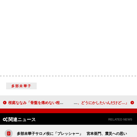
多部未華子
桜庭ななみ「骨盤を痛めない程度に踊って」 ｂｕｍｐ．ｙが新曲を披露
伊勢谷友介、恋の質問に大汗 「いい年なんで、どうにかしたいんだけど…」
関連ニュース
RELATED NEWS
多部未華子サロメ役に「プレッシャー」 宮本亜門、震災への思い