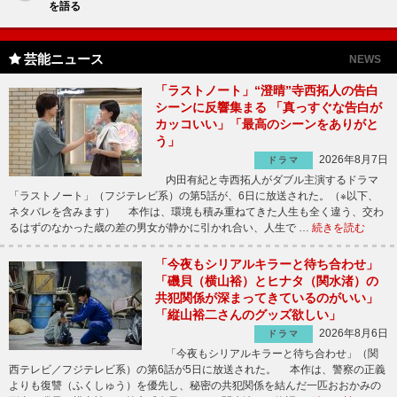
を語る
芸能ニュース
NEWS
「ラストノート」“澄晴”寺西拓人の告白
シーンに反響集まる 「真っすぐな告白が
カッコいい」「最高のシーンをありがと
う」
2026年8月7日
ドラマ
内田有紀と寺西拓人がダブル主演するドラマ
「ラストノート」（フジテレビ系）の第5話が、6日に放送された。（※以下、
ネタバレを含みます） 本作は、環境も積み重ねてきた人生も全く違う、交わ
るはずのなかった歳の差の男女が静かに引かれ合い、人生で …
続きを読む
「今夜もシリアルキラーと待ち合わせ」
「磯貝（横山裕）とヒナタ（関水渚）の
共犯関係が深まってきているのがいい」
「縦山裕二さんのグッズ欲しい」
2026年8月6日
ドラマ
「今夜もシリアルキラーと待ち合わせ」（関
西テレビ／フジテレビ系）の第6話が5日に放送された。 本作は、警察の正義
よりも復讐（ふくしゅう）を優先し、秘密の共犯関係を結んだ一匹おおかみの