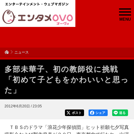
MENU
ニュース
多部未華子、初の教師役に挑戦
「初めて子どもをかわいいと思っ
た」
2012年6月20日 / 23:05
ポスト
シェア
送る
ＴＢＳのドラマ「浪花少年探偵団」ヒット祈願七夕写真