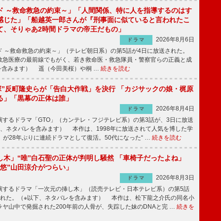
ド ～救命救急の約束～」「人間関係、特に人を指導するのはす
感じた」「船越英一郎さんが『刑事面に似ていると言われたこ
て、そりゃあ2時間ドラマの帝王だもの」
2026年8月6日
ドラマ
 ～救命救急の約束～」（テレビ朝日系）の第5話が4日に放送された。
急医療の最前線でもがく、若き救命医・救急隊員・警察官らの正義と成
を含みます） 遥（今田美桜）や桐 …
続きを読む
鬼塚”反町隆史らが「告白大作戦」を決行 「カジサックの娘・梶原
る」「黒幕の正体は誰」
2026年8月4日
ドラマ
するドラマ「GTO」（カンテレ・フジテレビ系）の第3話が、3日に放送
下、ネタバレを含みます） 本作は、1998年に放送されて人気を博した学
」が28年ぶりに連続ドラマとして復活。50代になった“ …
続きを読む
し木」“唯”白石聖の正体が判明し騒然 「車椅子だったよね」
“悠”山田涼介がつらい」
2026年8月3日
ドラマ
するドラマ「一次元の挿し木」（読売テレビ・日本テレビ系）の第5話
された。（※以下、ネタバレを含みます） 本作は、松下龍之介氏の同名小
ヤ山中で発掘された200年前の人骨が、失踪した妹のDNAと完 …
続きを