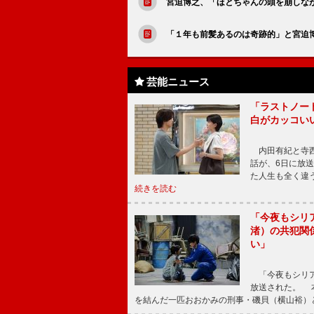
宮迫博之、「ほとちゃんの頭を崩しな
「１年も前髪あるのは奇跡的」と宮迫
芸能ニュース
「ラストノー
白がカッコい
内田有紀と寺西
話が、6日に放
た人生も全く違
続きを読む
「今夜もシリ
渚）の共犯関
い」
「今夜もシリア
放送された。 
を結んだ一匹おおかみの刑事・磯貝（横山裕）