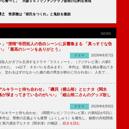
がら食べて」 大阪ＵＳＪでファンクラブ会長の公約を実現
博之 蛍原徹は「彼氏をつくれ」と鬼奴を激励
NEWS
ト」“澄晴”寺西拓人の告白シーンに反響集まる 「真っすぐな告
い」「最高のシーンをありがとう」
2026年8月7日
ドラマ
拓人がダブル主演するドラマ「ラストノート」（フジテレビ系）の第5
送された。（※以下、ネタバレを含みます） 本作は、環境も積み重ねてき
う、交わるはずのなかった歳の差の男女が静かに引かれ合い、人生で …
アルキラーと待ち合わせ」「磯貝（横山裕）とヒナタ（関水
係が深まってきているのがいい」「縦山裕二さんのグッズ欲し
2026年8月6日
ドラマ
ルキラーと待ち合わせ」（関西テレビ／フジテレビ系）の第6話が5日に
本作は、警察の正義よりも復讐（ふくしゅう）を優先し、秘密の共犯関係
と第六感女子ヒナタ（関水渚）の物語 …
続きを読む