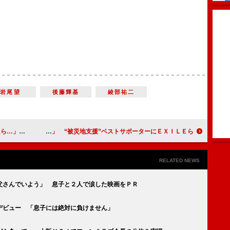
岩尾望
後藤輝基
綾部祐二
が色っぽい」
マツコ、小林幸子の手を取り「頑張ってね」 “被災地支援”ベストサポーターにＥＸＩＬＥら
RELATED NEWS
父さんでいよう」 息子と２人で涙した映画をＰＲ
デビュー 「息子には絶対に負けません」