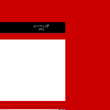
オーヴォ
OVO