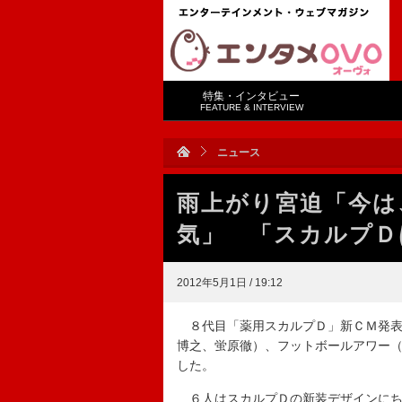
特集・インタビュー
FEATURE & INTERVIEW
ニュース
雨上がり宮迫「今は
気」 「スカルプＤ
2012年5月1日 / 19:12
８代目「薬用スカルプＤ」新ＣＭ発表
博之、蛍原徹）、フットボールアワー
した。
６人はスカルプＤの新装デザインにち