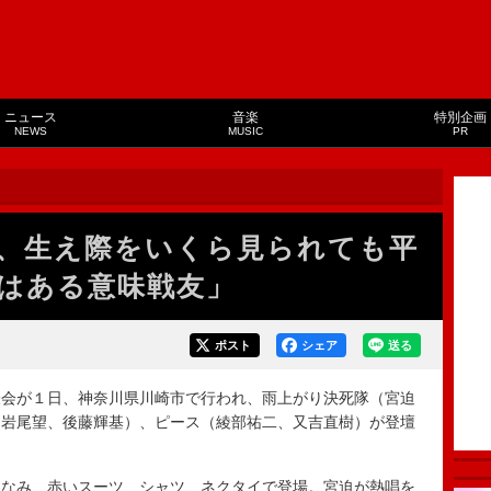
ニュース
音楽
特別企画
NEWS
MUSIC
PR
、生え際をいくら見られても平
はある意味戦友」
ポスト
シェア
送る
会が１日、神奈川県川崎市で行われ、雨上がり決死隊（宮迫
（岩尾望、後藤輝基）、ピース（綾部祐二、又吉直樹）が登壇
なみ、赤いスーツ、シャツ、ネクタイで登場。宮迫が熱唱を