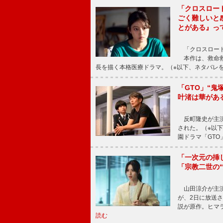
「クロスロー
ごく難しいと
とがある』っ
「クロスロード
本作は、救命救
長を描く本格医療ドラマ。（※以下、ネタバレ
「GTO」“
叶渚は華があ
反町隆史が主演
された。（※以
園ドラマ「GTO
「一次元の挿
「宗教二世の
山田涼介が主演
が、2日に放送
説が原作。ヒマラ
読む