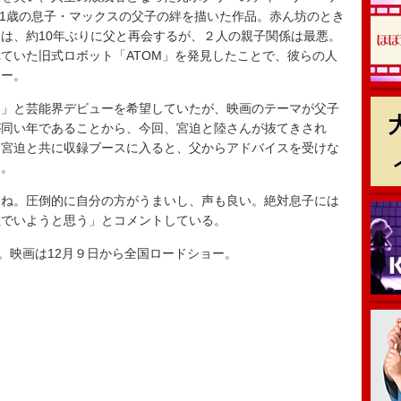
11歳の息子・マックスの父子の絆を描いた作品。赤ん坊のとき
は、約10年ぶりに父と再会するが、２人の親子関係は最悪。
ていた旧式ロボット「ATOM」を発見したことで、彼らの人
リー。
」と芸能界デビューを希望していたが、映画のテーマが父子
が同い年であることから、今回、宮迫と陸さんが抜てきされ
、宮迫と共に収録ブースに入ると、父からアドバイスを受けな
う。
ね。圧倒的に自分の方がうまいし、声も良い。絶対息子には
在でいようと思う」とコメントしている。
。映画は12月９日から全国ロードショー。