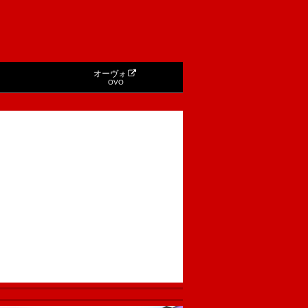
オーヴォ
OVO