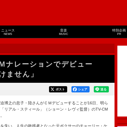
ニュース
音楽
特別企画
NEWS
MUSIC
PR
ＣＭナレーションでデビュー
けません」
ポスト
シェア
送る
迫博之の息子・陸さんがＣＭデビューすることが16日、明ら
「リアル・スティール」（ショーン・レヴィ監督）のTV-CM
た。
を失い、人生の敗残者となった元ボクサーのチャーリー・ケ