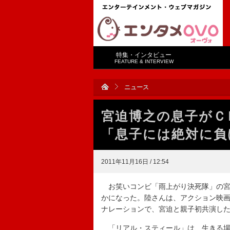
特集・インタビュー
FEATURE & INTERVIEW
ニュース
宮迫博之の息子が
「息子には絶対に負
2011年11月16日 / 12:54
お笑いコンビ「雨上がり決死隊」の宮
かになった。陸さんは、アクション映画
ナレーションで、宮迫と親子初共演し
「リアル・スティール」は、生きる場