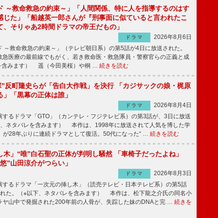
ド ～救命救急の約束～」「人間関係、特に人を指導するのはす
感じた」「船越英一郎さんが『刑事面に似ていると言われたこ
て、そりゃあ2時間ドラマの帝王だもの」
2026年8月6日
ドラマ
 ～救命救急の約束～」（テレビ朝日系）の第5話が4日に放送された。
急医療の最前線でもがく、若き救命医・救急隊員・警察官らの正義と成
を含みます） 遥（今田美桜）や桐 …
続きを読む
鬼塚”反町隆史らが「告白大作戦」を決行 「カジサックの娘・梶原
る」「黒幕の正体は誰」
2026年8月4日
ドラマ
するドラマ「GTO」（カンテレ・フジテレビ系）の第3話が、3日に放送
下、ネタバレを含みます） 本作は、1998年に放送されて人気を博した学
」が28年ぶりに連続ドラマとして復活。50代になった“ …
続きを読む
し木」“唯”白石聖の正体が判明し騒然 「車椅子だったよね」
“悠”山田涼介がつらい」
2026年8月3日
ドラマ
するドラマ「一次元の挿し木」（読売テレビ・日本テレビ系）の第5話
された。（※以下、ネタバレを含みます） 本作は、松下龍之介氏の同名小
ヤ山中で発掘された200年前の人骨が、失踪した妹のDNAと完 …
続きを