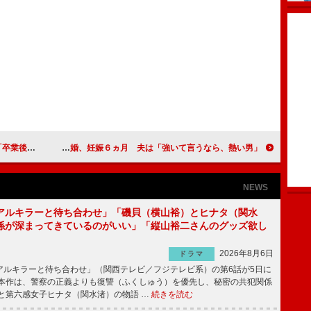
頑張りたい」
伊藤裕子が結婚、妊娠６ヵ月 夫は「強いて言うなら、熱い男」
NEWS
アルキラーと待ち合わせ」「磯貝（横山裕）とヒナタ（関水
係が深まってきているのがいい」「縦山裕二さんのグッズ欲し
2026年8月6日
ドラマ
ルキラーと待ち合わせ」（関西テレビ／フジテレビ系）の第6話が5日に
本作は、警察の正義よりも復讐（ふくしゅう）を優先し、秘密の共犯関係
と第六感女子ヒナタ（関水渚）の物語 …
続きを読む