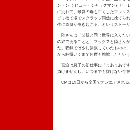
ントン（ ヒュー・ジャックマン）と、
に別れて、最愛の母も亡くしたマックス
ゴミ捨て場でスクラップ同然に捨てられ
生に奇跡が巻き起こる、というストー
陸さんは「父親と同じ世界に入りたい
の絆であることと、マックスと陸さん
た。収録では少し緊張していたものの
がら納得いくまで何度も挑戦したとい
宮迫は息子の初仕事に「まあまあです
負けませんし、いつまでも抜けない存
CMは19日から全国でオンエアされる