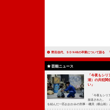
野呂佳代、ＳＤＮ48の卒業について語る 「卒業後も応援してもらえるように
芸能ニュース
「今夜もシリ
渚）の共犯関
い」
「今夜もシリア
放送された。 
を結んだ一匹おおかみの刑事・磯貝（横山裕）