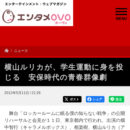
MENU
ニュース
横山ルリカが、学生運動に身を投
じる 安保時代の青春群像劇
2012年5月11日 / 21:26
ポスト
シェア
送る
舞台「ロッカールームに眠る僕の知らない戦争」の公開
リハーサルと会見が１１日、東京都内で行われ、出演の畑
中智行（キャラメルボックス）、相楽樹、横山ルリカ（ア