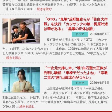
された。 本作は、救命救急医療の最前線でもがく、若き救命医・救急隊員・
警察官らの正義と成長を描く本格医療ドラマ。（※以下、ネタバレを含みます）
遥（今田美桜）や桐 …
続きを読む
「GTO」“鬼塚”反町隆史らが「告白大作
戦」を決行 「カジサックの娘・梶原叶渚
は華がある」「黒幕の正体は誰」
2026年8月4日
ドラマ
反町隆史が主演するドラマ「GTO」（カンテ
レ・フジテレビ系）の第3話が、3日に放送され
た。（※以下、ネタバレを含みます） 本作は、1998年に放送されて人気を博
した学園ドラマ「GTO」が28年ぶりに連続ドラマとして復活。50代になった“
…
続きを読む
「一次元の挿し木」“唯”白石聖の正体が
判明し騒然 「車椅子だったよね」「宗教
二世の“悠”山田涼介がつらい」
2026年8月3日
ドラマ
山田涼介が主演するドラマ「一次元の挿し
木」（読売テレビ・日本テレビ系）の第5話が、
2日に放送された。（※以下、ネタバレを含みます） 本作は、松下龍之介氏の
同名小説が原作。ヒマラヤ山中で発掘された200年前の人骨が、失踪した妹の
DNAと完 …
続きを読む