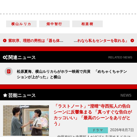
横山ルリカ
畑中智行
相楽樹
紫吹淳、理想の男性は「器も体も大きい人」 プライベートで「ゴロゴロ転がされたい」
渡り廊下メンバーが、まゆゆに宣戦布告？！ 「これなら私もセンターを取れる」
関連ニュース
RELATED NEWS
松原夏海、横山ルリカらがホラー映画で共演 「めちゃくちゃテン
ションが上がった」と横山
芸能ニュース
NEWS
「ラストノート」“澄晴”寺西拓人の告白
シーンに反響集まる 「真っすぐな告白が
カッコいい」「最高のシーンをありがと
う」
2026年8月7日
ドラマ