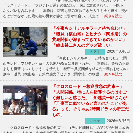
内田有紀と寺西拓人がダブル主演するドラマ
「ラストノート」（フジテレビ系）の第5話が、6日に放送された。（※以下、
ネタバレを含みます） 本作は、環境も積み重ねてきた人生も全く違う、交わ
るはずのなかった歳の差の男女が静かに引かれ合い、人生で …
続きを読む
「今夜もシリアルキラーと待ち合わせ」
「磯貝（横山裕）とヒナタ（関水渚）の
共犯関係が深まってきているのがいい」
「縦山裕二さんのグッズ欲しい」
2026年8月6日
ドラマ
「今夜もシリアルキラーと待ち合わせ」（関
西テレビ／フジテレビ系）の第6話が5日に放送された。 本作は、警察の正義
よりも復讐（ふくしゅう）を優先し、秘密の共犯関係を結んだ一匹おおかみの
刑事・磯貝（横山裕）と第六感女子ヒナタ（関水渚）の物語 …
続きを読む
「クロスロード ～救命救急の約束～」
「人間関係、特に人を指導するのはすご
く難しいと感じた」「船越英一郎さんが
『刑事面に似ていると言われたことがあ
る』って、そりゃあ2時間ドラマの帝王だ
もの」
2026年8月6日
ドラマ
「クロスロード ～救命救急の約束～」（テレビ朝日系）の第5話が4日に放送