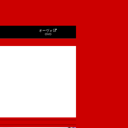
オーヴォ
OVO