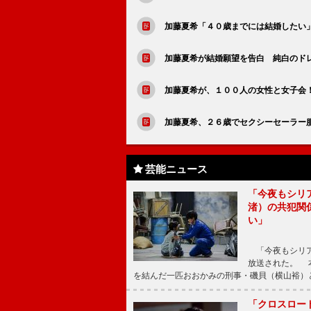
加藤夏希「４０歳までには結婚したい
加藤夏希が結婚願望を告白 純白のド
加藤夏希が、１００人の女性と女子会
加藤夏希、２６歳でセクシーセーラー
芸能ニュース
「今夜もシリ
渚）の共犯関
い」
「今夜もシリア
放送された。 
を結んだ一匹おおかみの刑事・磯貝（横山裕）
「クロスロー