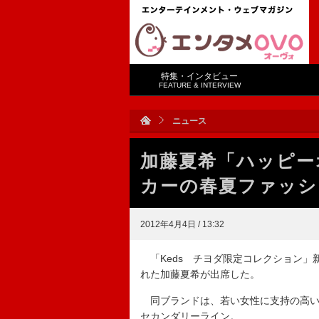
特集・インタビュー
FEATURE & INTERVIEW
ニュース
加藤夏希「ハッピー
カーの春夏ファッシ
2012年4月4日 / 13:32
「Keds チヨダ限定コレクション」
れた加藤夏希が出席した。
同ブランドは、若い女性に支持の高いア
セカンダリーライン。