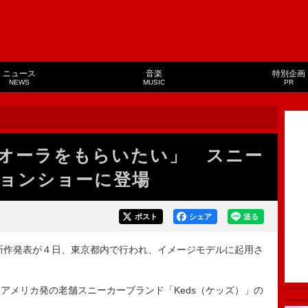
ニュース
音楽
特別企画
NEWS
MUSIC
PR
オーラをもらいたい」 スニー
ョンショーに登場
ポスト
シェア
送る
新作発表が４日、東京都内で行われ、イメージモデルに起用さ
メリカ発の老舗スニーカーブランド「Keds（ケッズ）」の