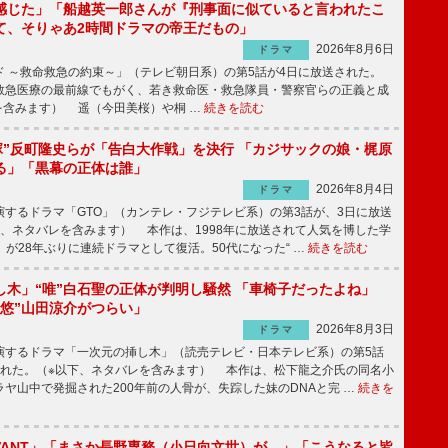
感じた」「船越英一郎さんが『刑事面に似ていると言われたこ
て、そりゃあ2時間ドラマの帝王だもの」
2026年8月6日
ドラマ
 ～救命救急の約束～」（テレビ朝日系）の第5話が4日に放送された。
急医療の最前線でもがく、若き救命医・救急隊員・警察官らの正義と成
を含みます） 遥（今田美桜）や桐 …
続きを読む
鬼塚”反町隆史らが「告白大作戦」を決行 「カジサックの娘・梶原
る」「黒幕の正体は誰」
2026年8月4日
ドラマ
するドラマ「GTO」（カンテレ・フジテレビ系）の第3話が、3日に放送
下、ネタバレを含みます） 本作は、1998年に放送されて人気を博した学
」が28年ぶりに連続ドラマとして復活。50代になった“ …
続きを読む
し木」“唯”白石聖の正体が判明し騒然 「車椅子だったよね」
“悠”山田涼介がつらい」
2026年8月3日
ドラマ
するドラマ「一次元の挿し木」（読売テレビ・日本テレビ系）の第5話
された。（※以下、ネタバレを含みます） 本作は、松下龍之介氏の同名小
ヤ山中で発掘された200年前の人骨が、失踪した妹のDNAと完 …
続きを
IVANT」「まさか長野専務（小日向文世）が…」「こうなると皆