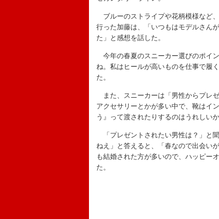
ブルーのストライプや花柄模様など、
行った加藤は、「いつもはモデルさん
た」と感想を話した。
今年の春夏のスニーカー選びのポイン
ね。私はヒールが高いものを仕事で履
た。
また、スニーカーは「男性からプレゼ
アクセサリーとかが多い中で、靴はイ
う』って渡されたりするのはうれしい
「プレゼントされたい男性は？」と聞
ねえ」と答えると、「春なので出会い
も結婚された方が多いので、ハッピー
た。