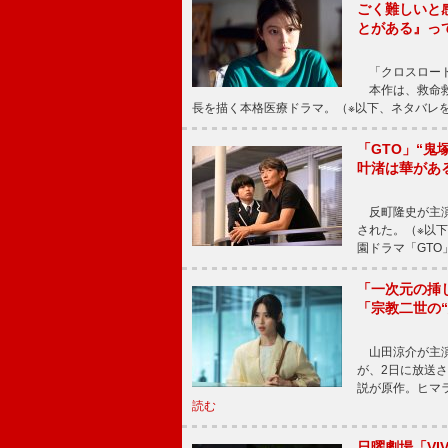
ごく難しいと
とがある』っ
「クロスロード
本作は、救命救
長を描く本格医療ドラマ。（※以下、ネタバレ
「GTO」“
叶渚は華があ
反町隆史が主演
された。（※以
園ドラマ「GTO
「一次元の挿
「宗教二世の
山田涼介が主演
が、2日に放送
説が原作。ヒマラ
読む
日曜劇場「V