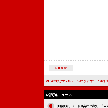
加藤夏希
武井咲がフェルメールの“少女”に 「結構作品に近づけたかな」
関連ニュース
加藤夏希、メード服姿にご満悦 「自