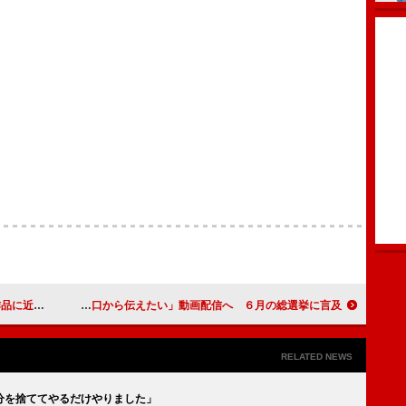
とにっこり
前田敦子、「自分の口から伝えたい」動画配信へ ６月の総選挙に言及
RELATED NEWS
分を捨ててやるだけやりました」