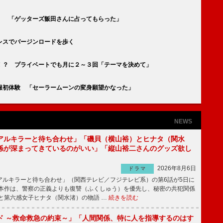
」 「ゲッターズ飯田さんに占ってもらった」
レスでバージンロードを歩く
！？ プライベートでも月に２～３回「テーマを決めて」
服初体験 「セーラームーンの変身願望かなった」
NEWS
アルキラーと待ち合わせ」「磯貝（横山裕）とヒナタ（関水
係が深まってきているのがいい」「縦山裕二さんのグッズ欲し
2026年8月6日
ドラマ
ルキラーと待ち合わせ」（関西テレビ／フジテレビ系）の第6話が5日に
本作は、警察の正義よりも復讐（ふくしゅう）を優先し、秘密の共犯関係
と第六感女子ヒナタ（関水渚）の物語 …
続きを読む
ド ～救命救急の約束～」「人間関係、特に人を指導するのはす