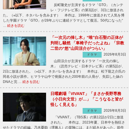
反町隆史が主演するドラマ「GTO」（カンテ
レ・フジテレビ系）の第3話が、3日に放送され
た。（※以下、ネタバレを含みます） 本作は、1998年に放送されて人気を博
した学園ドラマ「GTO」が28年ぶりに連続ドラマとして復活。50代になった“
…
続きを読む
「一次元の挿し木」“唯”白石聖の正体が
判明し騒然 「車椅子だったよね」「宗教
二世の“悠”山田涼介がつらい」
2026年8月3日
ドラマ
山田涼介が主演するドラマ「一次元の挿し
木」（読売テレビ・日本テレビ系）の第5話が、
2日に放送された。（※以下、ネタバレを含みます） 本作は、松下龍之介氏の
同名小説が原作。ヒマラヤ山中で発掘された200年前の人骨が、失踪した妹の
DNAと完 …
続きを読む
日曜劇場「VIVANT」「まさか長野専務
（小日向文世）が…」「こうなると皆が
怪しく見える」
2026年8月3日
ドラマ
「VIVANT」（TBS系）の第12話が2日に放送
された。 本作は、2023年夏、日本中を熱狂さ
せたドラマの続編。乃木憂助（堺雅人）の冒険には、まだ続きがあった。前作