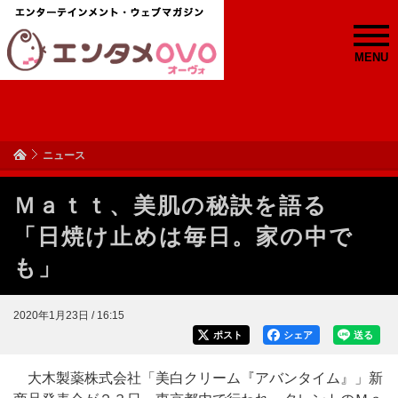
MENU
ニュース
Ｍａｔｔ、美肌の秘訣を語る
「日焼け止めは毎日。家の中で
も」
2020年1月23日 / 16:15
ポスト
シェア
送る
大木製薬株式会社「美白クリーム『アバンタイム』」新