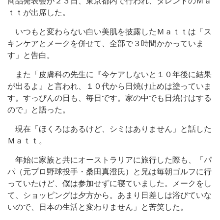
商品発表会が２３日、東京都内で行われ、タレントのＭａ
ｔｔが出席した。
いつもと変わらない白い美肌を披露したＭａｔｔは「ス
キンケアとメークを併せて、全部で３時間かかっていま
す」と告白。
また「皮膚科の先生に『今ケアしないと１０年後に結果
が出るよ』と言われ、１０代から日焼け止めは塗っていま
す。すっぴんの日も、毎日です。家の中でも日焼けはする
ので」と語った。
現在「ほくろはあるけど、シミはありません」と話した
Ｍａｔｔ。
年始に家族と共にオーストラリアに旅行した際も、「パ
パ（元プロ野球投手・桑田真澄氏）と兄は毎朝ゴルフに行
っていたけど、僕は参加せずに寝ていました。メークをし
て、ショッピングは夕方から。あまり日差しは浴びていな
いので、日本の生活と変わりません」と苦笑した。