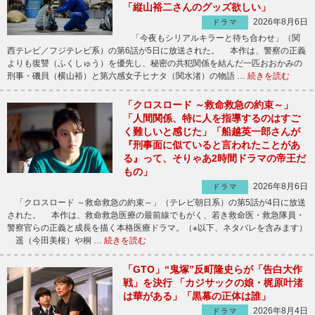
「縦山裕二さんのグッズ欲しい」
2026年8月6日
ドラマ
「今夜もシリアルキラーと待ち合わせ」（関
西テレビ／フジテレビ系）の第6話が5日に放送された。 本作は、警察の正義
よりも復讐（ふくしゅう）を優先し、秘密の共犯関係を結んだ一匹おおかみの
刑事・磯貝（横山裕）と第六感女子ヒナタ（関水渚）の物語 …
続きを読む
「クロスロード ～救命救急の約束～」
「人間関係、特に人を指導するのはすご
く難しいと感じた」「船越英一郎さんが
『刑事面に似ていると言われたことがあ
る』って、そりゃあ2時間ドラマの帝王だ
もの」
2026年8月6日
ドラマ
「クロスロード ～救命救急の約束～」（テレビ朝日系）の第5話が4日に放送
された。 本作は、救命救急医療の最前線でもがく、若き救命医・救急隊員・
警察官らの正義と成長を描く本格医療ドラマ。（※以下、ネタバレを含みます）
遥（今田美桜）や桐 …
続きを読む
「GTO」“鬼塚”反町隆史らが「告白大作
戦」を決行 「カジサックの娘・梶原叶渚
は華がある」「黒幕の正体は誰」
2026年8月4日
ドラマ