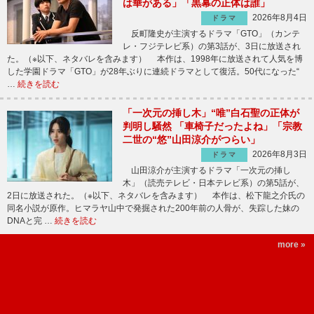
は華がある」「黒幕の正体は誰」
2026年8月4日
ドラマ
反町隆史が主演するドラマ「GTO」（カンテ
レ・フジテレビ系）の第3話が、3日に放送され
た。（※以下、ネタバレを含みます） 本作は、1998年に放送されて人気を博
した学園ドラマ「GTO」が28年ぶりに連続ドラマとして復活。50代になった“
…
続きを読む
「一次元の挿し木」“唯”白石聖の正体が
判明し騒然 「車椅子だったよね」「宗教
二世の“悠”山田涼介がつらい」
2026年8月3日
ドラマ
山田涼介が主演するドラマ「一次元の挿し
木」（読売テレビ・日本テレビ系）の第5話が、
2日に放送された。（※以下、ネタバレを含みます） 本作は、松下龍之介氏の
同名小説が原作。ヒマラヤ山中で発掘された200年前の人骨が、失踪した妹の
DNAと完 …
続きを読む
more »