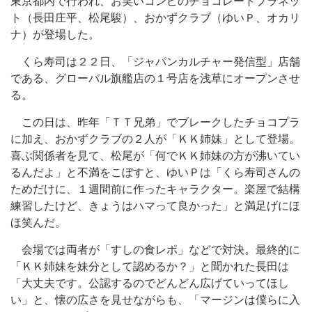
東京都内で行われ、お笑いコンビのチョコレートプラネッ
ト（長田庄平、松尾駿）、おかずクラブ（ゆいＰ、オカリ
ナ）が登場した。
くら寿司は２２日、「ジャパンカルチャー発信型」店舗
である、グローバル旗艦店の１号店を浅草にオープンさせ
る。
この日は、昨年「ＴＴ兄弟」でブレークしたチョコプラ
に加え、おかずクラブの２人が「ＫＫ姉妹」として登場。
喜ぶ関係者を見て、松尾が「何でＫＫ姉妹の方が沸いてい
るんだよ」と不満をこぼすと、ゆいＰは「くら寿司さんの
ためだけに、１週間前に作ったキャラクター。楽屋で結構
練習したけど、きょうはハマって良かった」と満足げにほ
ほ笑んだ。
会場では両者が「すしの食レポ」などで対決。最終的に
「ＫＫ姉妹を妹分として認めるか？」と聞かれた長田は
「大丈夫です。公認するのでどんどん広げていってほし
い」と、懐の広さを見せながらも、「マージンは僕らに入