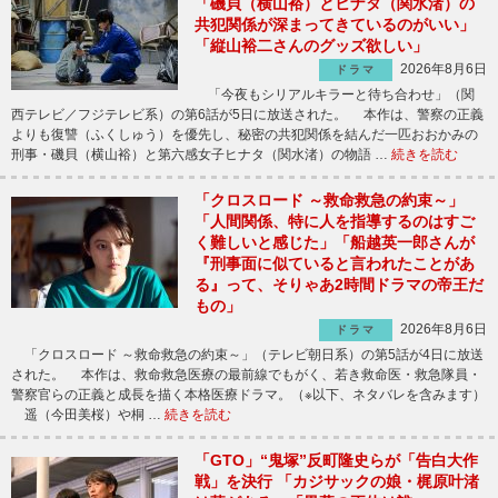
「磯貝（横山裕）とヒナタ（関水渚）の
共犯関係が深まってきているのがいい」
「縦山裕二さんのグッズ欲しい」
2026年8月6日
ドラマ
「今夜もシリアルキラーと待ち合わせ」（関
西テレビ／フジテレビ系）の第6話が5日に放送された。 本作は、警察の正義
よりも復讐（ふくしゅう）を優先し、秘密の共犯関係を結んだ一匹おおかみの
刑事・磯貝（横山裕）と第六感女子ヒナタ（関水渚）の物語 …
続きを読む
「クロスロード ～救命救急の約束～」
「人間関係、特に人を指導するのはすご
く難しいと感じた」「船越英一郎さんが
『刑事面に似ていると言われたことがあ
る』って、そりゃあ2時間ドラマの帝王だ
もの」
2026年8月6日
ドラマ
「クロスロード ～救命救急の約束～」（テレビ朝日系）の第5話が4日に放送
された。 本作は、救命救急医療の最前線でもがく、若き救命医・救急隊員・
警察官らの正義と成長を描く本格医療ドラマ。（※以下、ネタバレを含みます）
遥（今田美桜）や桐 …
続きを読む
「GTO」“鬼塚”反町隆史らが「告白大作
戦」を決行 「カジサックの娘・梶原叶渚