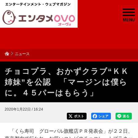
MENU
ニュース
チョコプラ、おかずクラブ“ＫＫ
姉妹”を公認 「マージンは僕ら
に。４５パーはもらう」
2020年1月22日 / 16:24
ポスト
シェア
送る
「くら寿司 グローバル旗艦店ＰＲ発表会」が２２日、