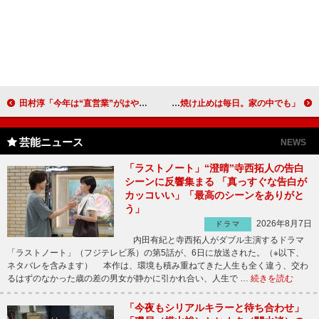
田村淳「今年は“直営業”がはやりそう」 相方・亮のテレビ復帰は「春に実現できたら」
Ｍａｔｔ、美肌の秘訣を語る 「日焼け止めは毎日。家の中でも」
芸能ニュース
NEWS
「ラストノート」“澄晴”寺西拓人の告白
シーンに反響集まる 「真っすぐな告白が
カッコいい」「最高のシーンをありがと
う」
2026年8月7日
ドラマ
内田有紀と寺西拓人がダブル主演するドラマ
「ラストノート」（フジテレビ系）の第5話が、6日に放送された。（※以下、
ネタバレを含みます） 本作は、環境も積み重ねてきた人生も全く違う、交わ
るはずのなかった歳の差の男女が静かに引かれ合い、人生で …
続きを読む
「今夜もシリアルキラーと待ち合わせ」