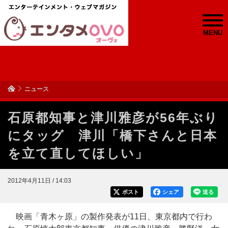
MENU
ニュース
石原都知事と津川雅彦が56年ぶり
にタッグ 津川「橋下さんと日本
を立て直してほしい」
2012年4月11日 / 14:03
ポスト
シェア
送る
映画「青木ヶ原」の製作発表が11日、東京都内で行わ