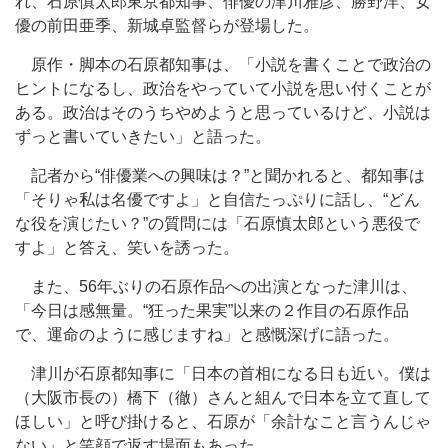
れ、石原慎太郎東京都知事、俳優の津川雅彦、勝野洋、女
優の前田亜季、新城卓監督らが登場した。
原作・脚本の石原都知事は、「小説を書くことで政治の
ヒントになるし、政治をやっていて小説を思い付くことが
ある。政治はそのうちやめようと思っているけど、小説は
ずっと書いていきたい」と語った。
記者から“俳優業への興味は？”と聞かれると、都知事は
「そりゃ私は名優ですよ」と自信たっぷりに話し、“どん
な役を演じたい？”の質問には「石原慎太郎という悪役で
すよ」と答え、笑いを誘った。
また、56年ぶりの石原作品への出演となった津川は、
「今日は感無量。“狂った果実”以来の２作目の石原作品
で、運命のように感じますね」と感慨深げに語った。
津川が石原都知事に「日本の首相になる日も近い。僕は
（大阪市長の）橋下（徹）さんと組んで日本を立て直して
ほしい」と呼び掛けると、石原が「余計なこと言うんじゃ
ない」と笑顔で返す場面もあった。