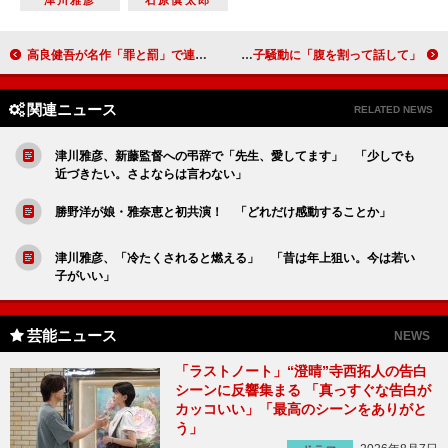
津川雅彦
石原慎太郎
高良健吾が名作「罪と罰」で連ドラ初主演 「ぬるくない太いドラマになっています」
杉本彩、へそ出し衣装で「おなかは美の象徴」 小林幸子騒動に「腹を割って話して」
関連ニュース
RELATED NEWS
津川雅彦、新藤監督への弔辞で「先生、愛してます」 「少しでも
近づきたい。さよならは言わない」
勝野洋が娘・雅奈恵と初共演！ 「どれだけ感動することか」
津川雅彦、「冷たくされると燃える」 「昔は年上狙い。今は若い
子がいい」
芸能ニュース
NEWS
「ラストノート」“澄晴”寺西拓人の告白
シーンに反響集まる 「真っすぐな告白が
カッコいい」「最高のシーンをありがと
う」