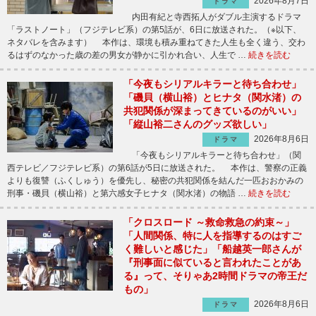
2026年8月7日
ドラマ
内田有紀と寺西拓人がダブル主演するドラマ
「ラストノート」（フジテレビ系）の第5話が、6日に放送された。（※以下、
ネタバレを含みます） 本作は、環境も積み重ねてきた人生も全く違う、交わ
るはずのなかった歳の差の男女が静かに引かれ合い、人生で …
続きを読む
「今夜もシリアルキラーと待ち合わせ」
「磯貝（横山裕）とヒナタ（関水渚）の
共犯関係が深まってきているのがいい」
「縦山裕二さんのグッズ欲しい」
2026年8月6日
ドラマ
「今夜もシリアルキラーと待ち合わせ」（関
西テレビ／フジテレビ系）の第6話が5日に放送された。 本作は、警察の正義
よりも復讐（ふくしゅう）を優先し、秘密の共犯関係を結んだ一匹おおかみの
刑事・磯貝（横山裕）と第六感女子ヒナタ（関水渚）の物語 …
続きを読む
「クロスロード ～救命救急の約束～」
「人間関係、特に人を指導するのはすご
く難しいと感じた」「船越英一郎さんが
『刑事面に似ていると言われたことがあ
る』って、そりゃあ2時間ドラマの帝王だ
もの」
2026年8月6日
ドラマ