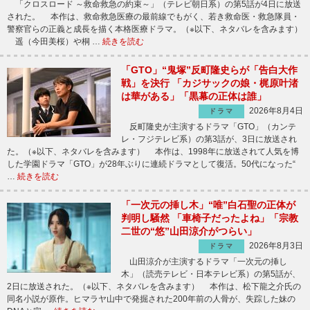
「クロスロード ～救命救急の約束～」（テレビ朝日系）の第5話が4日に放送
された。 本作は、救命救急医療の最前線でもがく、若き救命医・救急隊員・
警察官らの正義と成長を描く本格医療ドラマ。（※以下、ネタバレを含みます）
遥（今田美桜）や桐 …
続きを読む
「GTO」“鬼塚”反町隆史らが「告白大作
戦」を決行 「カジサックの娘・梶原叶渚
は華がある」「黒幕の正体は誰」
2026年8月4日
ドラマ
反町隆史が主演するドラマ「GTO」（カンテ
レ・フジテレビ系）の第3話が、3日に放送され
た。（※以下、ネタバレを含みます） 本作は、1998年に放送されて人気を博
した学園ドラマ「GTO」が28年ぶりに連続ドラマとして復活。50代になった“
…
続きを読む
「一次元の挿し木」“唯”白石聖の正体が
判明し騒然 「車椅子だったよね」「宗教
二世の“悠”山田涼介がつらい」
2026年8月3日
ドラマ
山田涼介が主演するドラマ「一次元の挿し
木」（読売テレビ・日本テレビ系）の第5話が、
2日に放送された。（※以下、ネタバレを含みます） 本作は、松下龍之介氏の
同名小説が原作。ヒマラヤ山中で発掘された200年前の人骨が、失踪した妹の