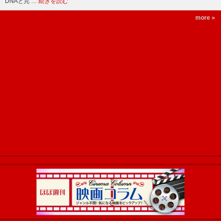
DNAと完 …
続きを読む
more »