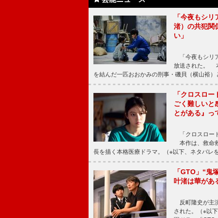
「今夜もシリ
渚）の共犯関
い」
「今夜もシリア
放送された。 
を結んだ一匹おおかみの刑事・磯貝（横山裕）
「クロスロー
ごく難しいと
とがある』っ
「クロスロード
本作は、救命救
長を描く本格医療ドラマ。（※以下、ネタバレ
「GTO」“
叶渚は華があ
反町隆史が主演
された。（※以