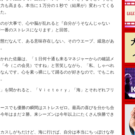
中力も高まる。本当に１万分の１秒で（結果が）変わってくる
した。
のが大事で、心や脳が乱れると『自分がうそなんじゃない
が一番のストレスになります」と回答。
態だなんて、ある意味存在しない。そのウエーブ、緩急があ
た。
かれた佐藤は、「１日何十通も来るマネジャーからの確認メ
は「今（この会見）ですね」と苦笑しながら、「私、しゃべれ
葉なんです。心を素っ裸にして踊るのが好きなので。でもこれ
た。
」を聞かれると、「Ｖｉｃｔｏｒｙ」「海」とそれぞれフリ
ースでも優勝の瞬間はストレスゼロ。最高の喜びを分かち合
「今年はまだ２勝。来シーズンは今年以上にたくさん快勝でき
カスしがちだけど、海に行けば、自分は本当にちっぽけな存