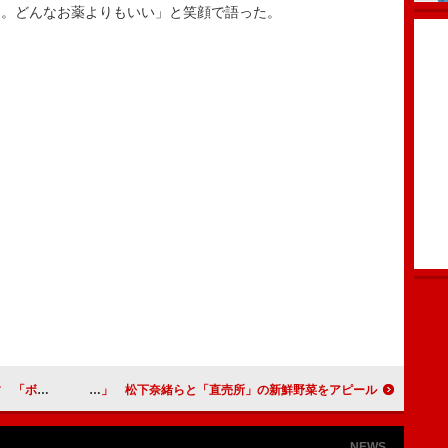
る。どんなお薬よりもいい」と笑顔で語った。
増えました」
仲間由紀恵「子どもには栄養価の高いものを」 松下奈緒らと「直売所」の新鮮野菜をアピール
NEWS