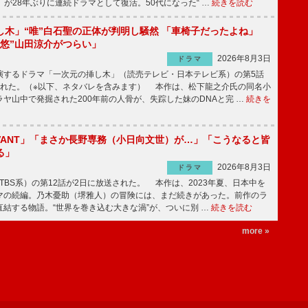
」が28年ぶりに連続ドラマとして復活。50代になった“ …
続きを読む
し木」“唯”白石聖の正体が判明し騒然 「車椅子だったよね」
“悠”山田涼介がつらい」
2026年8月3日
ドラマ
するドラマ「一次元の挿し木」（読売テレビ・日本テレビ系）の第5話
された。（※以下、ネタバレを含みます） 本作は、松下龍之介氏の同名小
ヤ山中で発掘された200年前の人骨が、失踪した妹のDNAと完 …
続きを
IVANT」「まさか長野専務（小日向文世）が…」「こうなると皆
る」
2026年8月3日
ドラマ
（TBS系）の第12話が2日に放送された。 本作は、2023年夏、日本中を
マの続編。乃木憂助（堺雅人）の冒険には、まだ続きがあった。前作のラ
結する物語。“世界を巻き込む大きな渦”が、ついに別 …
続きを読む
more »