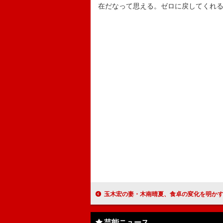
在だなって思える。ゼロに戻してくれ
玉木宏の妻・木南晴夏、食卓の変化を明かす 「ボリュームのある料理が
芸能ニュース