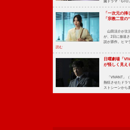
園ドラマ「GTO
「一次元の挿
「宗教二世の
山田涼介が主演
が、2日に放送
説が原作。ヒマラ
読む
日曜劇場「V
が怪しく見え
「VIVANT」
熱狂させたドラ
ストシーンから直