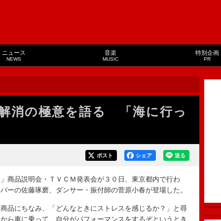
ニュース
音楽
特別企画
NEWS
MUSIC
PR
解消の極意を語る 「海に行っ
ポスト
シェア
送る
」商品説明会・ＴＶＣＭ発表会が３０日、東京都内で行わ
イバーの佐藤琢磨、ダンサー・振付師の菅原小春が登場した。
商品にちなみ、「どんなときにストレスを感じるか？」と尋
れから車に乗って、自分がパフォーマンスをするぞというとき