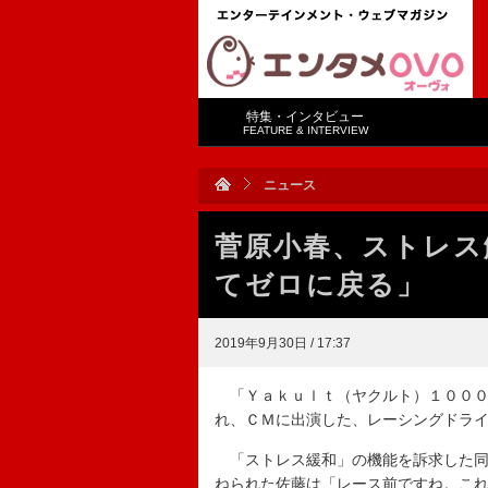
特集・インタビュー
FEATURE & INTERVIEW
ニュース
菅原小春、ストレス
てゼロに戻る」
2019年9月30日 / 17:37
「Ｙａｋｕｌｔ（ヤクルト）１０００
れ、ＣＭに出演した、レーシングドラ
「ストレス緩和」の機能を訴求した同
ねられた佐藤は「レース前ですね。こ