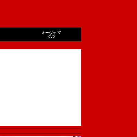
オーヴォ
OVO