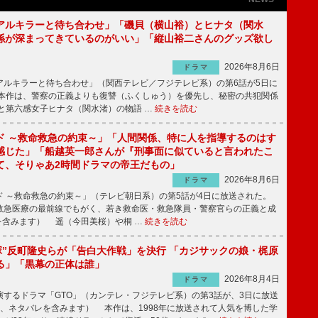
アルキラーと待ち合わせ」「磯貝（横山裕）とヒナタ（関水
係が深まってきているのがいい」「縦山裕二さんのグッズ欲し
2026年8月6日
ドラマ
ルキラーと待ち合わせ」（関西テレビ／フジテレビ系）の第6話が5日に
本作は、警察の正義よりも復讐（ふくしゅう）を優先し、秘密の共犯関係
と第六感女子ヒナタ（関水渚）の物語 …
続きを読む
ド ～救命救急の約束～」「人間関係、特に人を指導するのはす
感じた」「船越英一郎さんが『刑事面に似ていると言われたこ
て、そりゃあ2時間ドラマの帝王だもの」
2026年8月6日
ドラマ
 ～救命救急の約束～」（テレビ朝日系）の第5話が4日に放送された。
急医療の最前線でもがく、若き救命医・救急隊員・警察官らの正義と成
を含みます） 遥（今田美桜）や桐 …
続きを読む
鬼塚”反町隆史らが「告白大作戦」を決行 「カジサックの娘・梶原
る」「黒幕の正体は誰」
2026年8月4日
ドラマ
するドラマ「GTO」（カンテレ・フジテレビ系）の第3話が、3日に放送
下、ネタバレを含みます） 本作は、1998年に放送されて人気を博した学