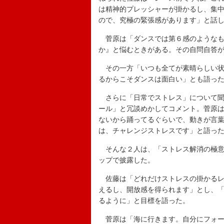
は精神的プレッシャーが掛かるし、集
ので、究極の緊張感があります」と話
菅原は「ダンスでは第６感のようなも
か』と悩むときがある。その自問自答
その一方「いつも全てが素晴らしい状
るからこそダンスは面白い」とも語っ
さらに「日常でストレス」について聞
ール」と冗談めかしてコメント。菅原
ないから踊ってるぐらいで、動きが言
は、チャレンジストレスです」と語っ
そんな２人は、「ストレス解消の極意
ップで披露した。
佐藤は「どれだけストレスの掛かるレ
えるし、開放感を得られます」とし、
るように」と目標を語った。
菅原は「海に行きます。自分にフォー