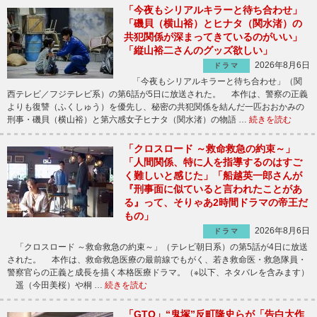
「今夜もシリアルキラーと待ち合わせ」
「磯貝（横山裕）とヒナタ（関水渚）の
共犯関係が深まってきているのがいい」
「縦山裕二さんのグッズ欲しい」
2026年8月6日
ドラマ
「今夜もシリアルキラーと待ち合わせ」（関
西テレビ／フジテレビ系）の第6話が5日に放送された。 本作は、警察の正義
よりも復讐（ふくしゅう）を優先し、秘密の共犯関係を結んだ一匹おおかみの
刑事・磯貝（横山裕）と第六感女子ヒナタ（関水渚）の物語 …
続きを読む
「クロスロード ～救命救急の約束～」
「人間関係、特に人を指導するのはすご
く難しいと感じた」「船越英一郎さんが
『刑事面に似ていると言われたことがあ
る』って、そりゃあ2時間ドラマの帝王だ
もの」
2026年8月6日
ドラマ
「クロスロード ～救命救急の約束～」（テレビ朝日系）の第5話が4日に放送
された。 本作は、救命救急医療の最前線でもがく、若き救命医・救急隊員・
警察官らの正義と成長を描く本格医療ドラマ。（※以下、ネタバレを含みます）
遥（今田美桜）や桐 …
続きを読む
「GTO」“鬼塚”反町隆史らが「告白大作