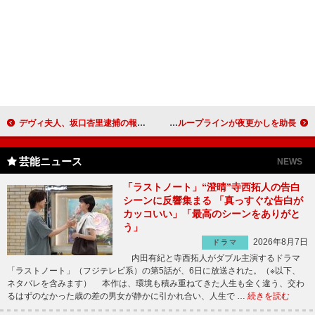
デヴィ夫人、坂口杏里逮捕の報にコメント 流れ星「７対３でもらえる浅井企画が大好き」
ＴＫＯ木本、よゐこ有野に「もうやめませんか」 芸人仲間とのグループラインが夜更かしを助長
芸能ニュース
NEWS
「ラストノート」“澄晴”寺西拓人の告白
シーンに反響集まる 「真っすぐな告白が
カッコいい」「最高のシーンをありがと
う」
2026年8月7日
ドラマ
内田有紀と寺西拓人がダブル主演するドラマ
「ラストノート」（フジテレビ系）の第5話が、6日に放送された。（※以下、
ネタバレを含みます） 本作は、環境も積み重ねてきた人生も全く違う、交わ
るはずのなかった歳の差の男女が静かに引かれ合い、人生で …
続きを読む