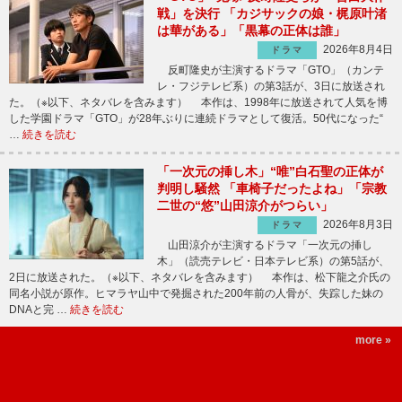
戦」を決行 「カジサックの娘・梶原叶渚
は華がある」「黒幕の正体は誰」
2026年8月4日
ドラマ
反町隆史が主演するドラマ「GTO」（カンテ
レ・フジテレビ系）の第3話が、3日に放送され
た。（※以下、ネタバレを含みます） 本作は、1998年に放送されて人気を博
した学園ドラマ「GTO」が28年ぶりに連続ドラマとして復活。50代になった“
…
続きを読む
「一次元の挿し木」“唯”白石聖の正体が
判明し騒然 「車椅子だったよね」「宗教
二世の“悠”山田涼介がつらい」
2026年8月3日
ドラマ
山田涼介が主演するドラマ「一次元の挿し
木」（読売テレビ・日本テレビ系）の第5話が、
2日に放送された。（※以下、ネタバレを含みます） 本作は、松下龍之介氏の
同名小説が原作。ヒマラヤ山中で発掘された200年前の人骨が、失踪した妹の
DNAと完 …
続きを読む
more »