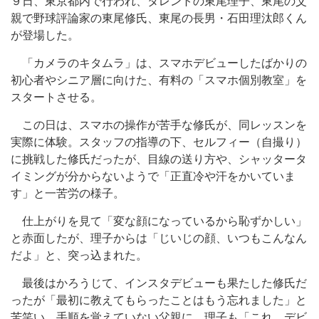
９日、東京都内で行われ、タレントの東尾理子、東尾の父
親で野球評論家の東尾修氏、東尾の長男・石田理汰郎くん
が登場した。
「カメラのキタムラ」は、スマホデビューしたばかりの
初心者やシニア層に向けた、有料の「スマホ個別教室」を
スタートさせる。
この日は、スマホの操作が苦手な修氏が、同レッスンを
実際に体験。スタッフの指導の下、セルフィー（自撮り）
に挑戦した修氏だったが、目線の送り方や、シャッタータ
イミングが分からないようで「正直冷や汗をかいていま
す」と一苦労の様子。
仕上がりを見て「変な顔になっているから恥ずかしい」
と赤面したが、理子からは「じいじの顔、いつもこんなん
だよ」と、突っ込まれた。
最後はかろうじて、インスタデビューも果たした修氏だ
ったが「最初に教えてもらったことはもう忘れました」と
苦笑い。手順を覚えていない父親に、理子も「これ、デビ