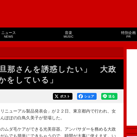
ニュース
音楽
特別企画
NEWS
MUSIC
PR
旦那さんを誘惑したい」 大政
かをしている」
ポスト
シェア
送る
リニューアル製品発表会」が２２日、東京都内で行われ、女
たんぽぽの白鳥久美子が登場した。
のムダ毛ケアができる光美容器。アンバサダーを務める大政
ながらでも簡単にできちゃうので、時間が大事に使えます。い