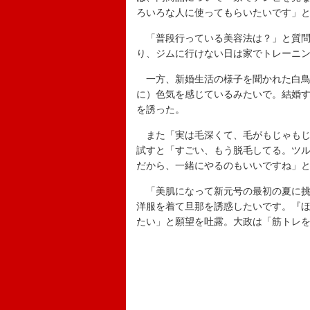
ろいろな人に使ってもらいたいです」
「普段行っている美容法は？」と質問
り、ジムに行けない日は家でトレーニ
一方、新婚生活の様子を聞かれた白鳥
に）色気を感じているみたいで。結婚
を誘った。
また「実は毛深くて、毛がもじゃもじ
試すと「すごい、もう脱毛してる。ツ
だから、一緒にやるのもいいですね」
「美肌になって新元号の最初の夏に挑
洋服を着て旦那を誘惑したいです。『
たい」と願望を吐露。大政は「筋トレ