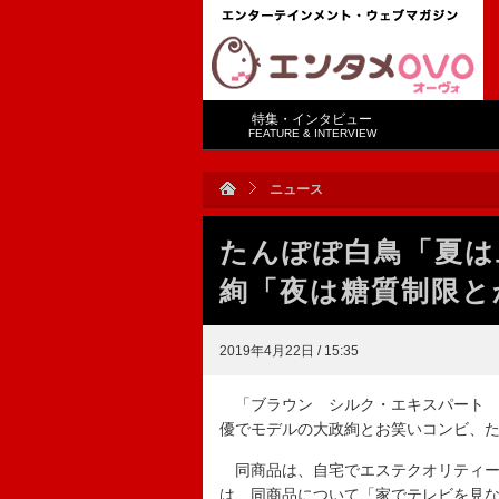
特集・インタビュー
FEATURE & INTERVIEW
ニュース
たんぽぽ白鳥「夏は
絢「夜は糖質制限と
2019年4月22日 / 15:35
「ブラウン シルク・エキスパート 
優でモデルの大政絢とお笑いコンビ、
同商品は、自宅でエステクオリティー
は、同商品について「家でテレビを見