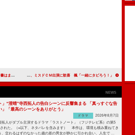
いのかな」
Ｅ－ｇｉｒｌｓ、ミスドＣＭ出演に歓喜 楓「一緒にタピろう！」
NEWS
ト」“澄晴”寺西拓人の告白シーンに反響集まる 「真っすぐな告
い」「最高のシーンをありがとう」
2026年8月7日
ドラマ
拓人がダブル主演するドラマ「ラストノート」（フジテレビ系）の第5
送された。（※以下、ネタバレを含みます） 本作は、環境も積み重ねてき
う、交わるはずのなかった歳の差の男女が静かに引かれ合い、人生で …