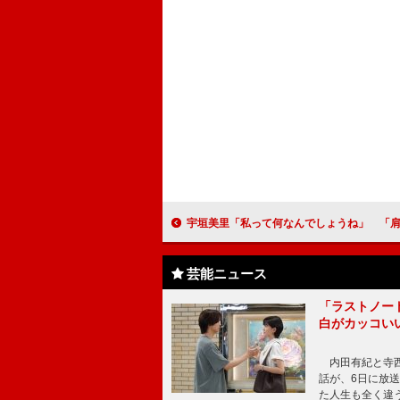
宇垣美里「私って何なんでしょうね」 「肩書はまだ決める段階でな
芸能ニュース
「ラストノー
白がカッコい
内田有紀と寺西
話が、6日に放
た人生も全く違