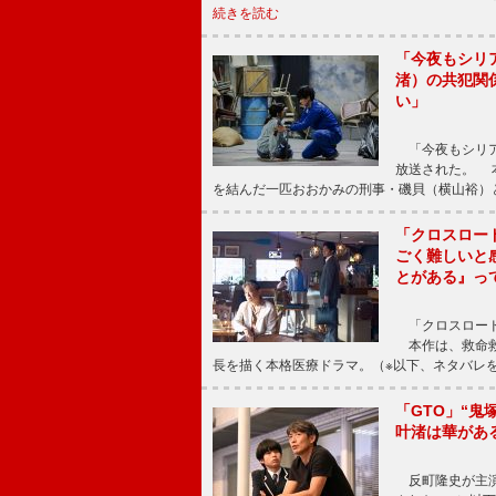
続きを読む
「今夜もシリ
渚）の共犯関
い」
「今夜もシリア
放送された。 
を結んだ一匹おおかみの刑事・磯貝（横山裕）
「クロスロー
ごく難しいと
とがある』っ
「クロスロード
本作は、救命救
長を描く本格医療ドラマ。（※以下、ネタバレ
「GTO」“
叶渚は華があ
反町隆史が主演