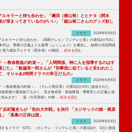
アルキラーと待ち合わせ」「磯貝（横山裕）とヒナタ（関水
係が深まってきているのがいい」「縦山裕二さんのグッズ欲し
2026年8月6日
ドラマ
ルキラーと待ち合わせ」（関西テレビ／フジテレビ系）の第6話が5日に
本作は、警察の正義よりも復讐（ふくしゅう）を優先し、秘密の共犯関係
と第六感女子ヒナタ（関水渚）の物語 …
続きを読む
ド ～救命救急の約束～」「人間関係、特に人を指導するのはす
感じた」「船越英一郎さんが『刑事面に似ていると言われたこ
て、そりゃあ2時間ドラマの帝王だもの」
2026年8月6日
ドラマ
 ～救命救急の約束～」（テレビ朝日系）の第5話が4日に放送された。
急医療の最前線でもがく、若き救命医・救急隊員・警察官らの正義と成
を含みます） 遥（今田美桜）や桐 …
続きを読む
鬼塚”反町隆史らが「告白大作戦」を決行 「カジサックの娘・梶原
る」「黒幕の正体は誰」
2026年8月4日
ドラマ
するドラマ「GTO」（カンテレ・フジテレビ系）の第3話が、3日に放送