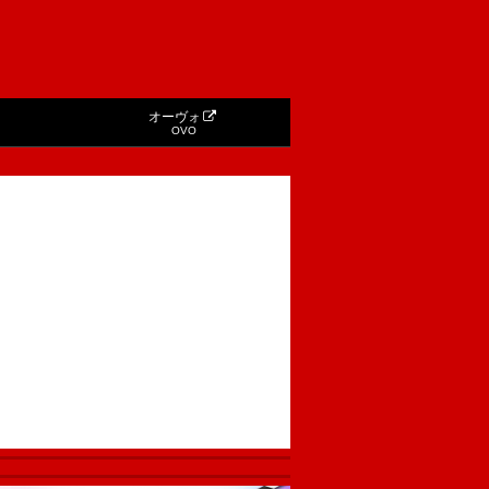
オーヴォ
OVO