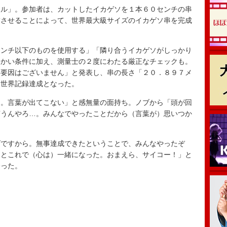
ル」。参加者は、カットしたイカゲソを１本６０センチの串
結させることによって、世界最大級サイズのイカゲソ串を完成
ンチ以下のものを使用する」「隣り合うイカゲソがしっかり
細かい条件に加え、測量士の２度にわたる厳正なチェックも。
格要因はございません」と発表し、串の長さ「２０．８９７メ
ス世界記録達成となった。
。言葉が出てこない」と感無量の面持ち。ノブから「頭が回
言うんやろ…。みんなでやったことだから（言葉が）思いつか
ですから。無事達成できたということで、みんなやったぞ
なとこれで（心は）一緒になった。おまえら、サイコー！」と
合った。