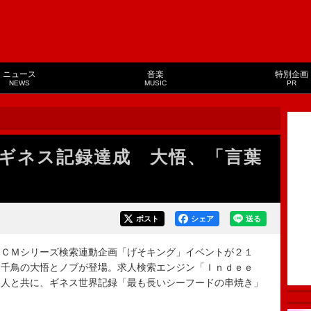
ニュース
音楽
特別企画
NEWS
MUSIC
PR
ギネス記録達成 大悟、「言葉
ポスト
シェア
送る
ＣＭシリーズ検索連動企画「げそキング」イベントが２１
・千鳥の大悟とノブが登場。求人検索エンジン「Ｉｎｄｅｅ
０人と共に、ギネス世界記録「最も長いシーフードの串焼き」