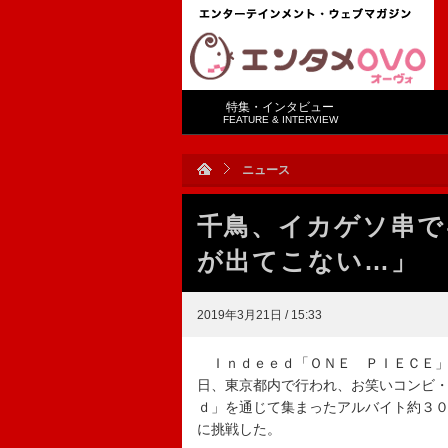
特集・インタビュー
FEATURE & INTERVIEW
ニュース
千鳥、イカゲソ串で
が出てこない…」
2019年3月21日 / 15:33
Ｉｎｄｅｅｄ「ＯＮＥ ＰＩＥＣＥ」
日、東京都内で行われ、お笑いコンビ
ｄ」を通じて集まったアルバイト約３
に挑戦した。