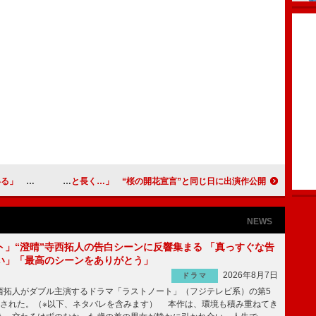
の衝撃を語る
片寄涼太「この桜はもっともっと長く…」 “桜の開花宣言”と同じ日に出演作公開
NEWS
ト」“澄晴”寺西拓人の告白シーンに反響集まる 「真っすぐな告
い」「最高のシーンをありがとう」
2026年8月7日
ドラマ
拓人がダブル主演するドラマ「ラストノート」（フジテレビ系）の第5
送された。（※以下、ネタバレを含みます） 本作は、環境も積み重ねてき