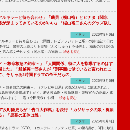
う、交わるはずのなかった歳の差の男女が静かに引かれ合い、人生で …
アルキラーと待ち合わせ」「磯貝（横山裕）とヒナタ（関水
係が深まってきているのがいい」「縦山裕二さんのグッズ欲し
2026年8月6日
ドラマ
ルキラーと待ち合わせ」（関西テレビ／フジテレビ系）の第6話が5日に
本作は、警察の正義よりも復讐（ふくしゅう）を優先し、秘密の共犯関係
と第六感女子ヒナタ（関水渚）の物語 …
続きを読む
ド ～救命救急の約束～」「人間関係、特に人を指導するのはす
感じた」「船越英一郎さんが『刑事面に似ていると言われたこ
て、そりゃあ2時間ドラマの帝王だもの」
2026年8月6日
ドラマ
 ～救命救急の約束～」（テレビ朝日系）の第5話が4日に放送された。
急医療の最前線でもがく、若き救命医・救急隊員・警察官らの正義と成
を含みます） 遥（今田美桜）や桐 …
続きを読む
鬼塚”反町隆史らが「告白大作戦」を決行 「カジサックの娘・梶原
る」「黒幕の正体は誰」
2026年8月4日
ドラマ
するドラマ「GTO」（カンテレ・フジテレビ系）の第3話が、3日に放送