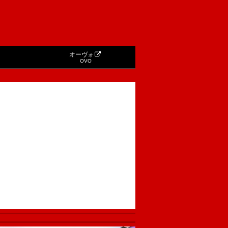
オーヴォ
OVO