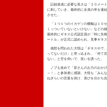
記録達成に必要な長さは「２０メート
に刺していき、最終的に全員の串を連
させた。
「１つ１つのイカゲソの横幅は１０セ
くっついていないといけない」などの
最終的にギネス公式認定員が「特に失
ートル」が正式に認められ、見事ギネ
感想を問われた大悟は「ギネスやで…
ってないだけ」と突っ込まれ、「何て
ない」と空を仰いで、笑いを誘った。
ノブも改めて「皆さんのお力のおかげ
～！」と参加者に感謝。大悟も「みん
ねぎらいの言葉を掛け、喜びを分かち