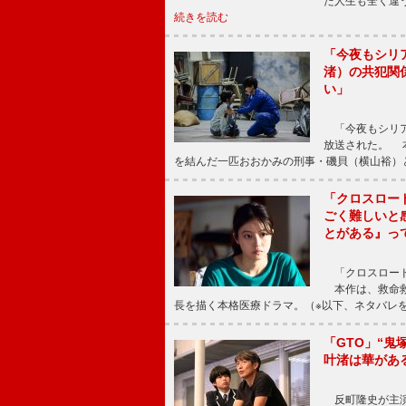
た人生も全く違
続きを読む
「今夜もシリ
渚）の共犯関
い」
「今夜もシリア
放送された。 
を結んだ一匹おおかみの刑事・磯貝（横山裕）
「クロスロー
ごく難しいと
とがある』っ
「クロスロード
本作は、救命救
長を描く本格医療ドラマ。（※以下、ネタバレ
「GTO」“
叶渚は華があ
反町隆史が主演