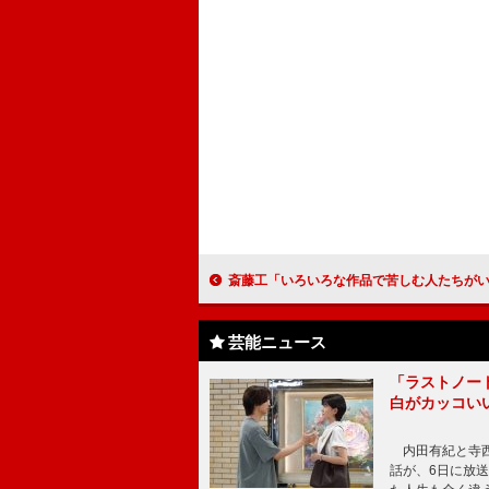
斎藤工「いろいろな作品で苦しむ人たちがいる」 ピエール瀧容疑者逮捕
芸能ニュース
「ラストノー
白がカッコい
内田有紀と寺西
話が、6日に放