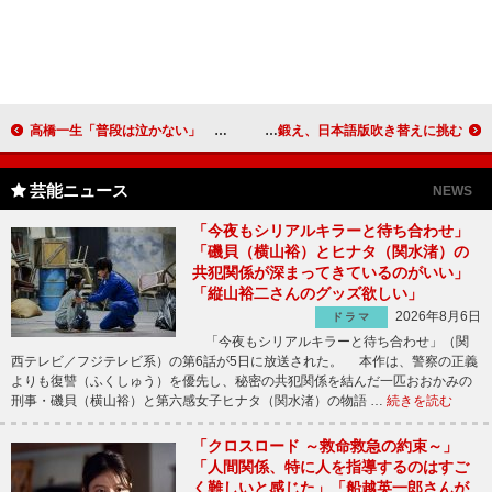
高橋一生「普段は泣かない」 芝居している時だけ“感情表現豊か”
水樹奈々、「キャプテン・マーベルは最強」 腹筋鍛え、日本語版吹き替えに挑む
芸能ニュース
NEWS
「今夜もシリアルキラーと待ち合わせ」
「磯貝（横山裕）とヒナタ（関水渚）の
共犯関係が深まってきているのがいい」
「縦山裕二さんのグッズ欲しい」
2026年8月6日
ドラマ
「今夜もシリアルキラーと待ち合わせ」（関
西テレビ／フジテレビ系）の第6話が5日に放送された。 本作は、警察の正義
よりも復讐（ふくしゅう）を優先し、秘密の共犯関係を結んだ一匹おおかみの
刑事・磯貝（横山裕）と第六感女子ヒナタ（関水渚）の物語 …
続きを読む
「クロスロード ～救命救急の約束～」
「人間関係、特に人を指導するのはすご
く難しいと感じた」「船越英一郎さんが