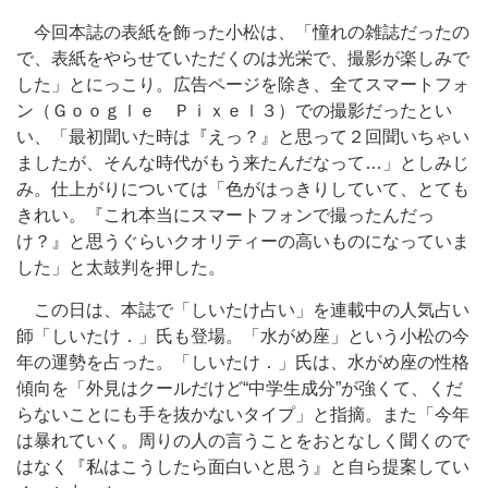
今回本誌の表紙を飾った小松は、「憧れの雑誌だったの
で、表紙をやらせていただくのは光栄で、撮影が楽しみで
した」とにっこり。広告ページを除き、全てスマートフォ
ン（Ｇｏｏｇｌｅ Ｐｉｘｅｌ３）での撮影だったとい
い、「最初聞いた時は『えっ？』と思って２回聞いちゃい
ましたが、そんな時代がもう来たんだなって…」としみじ
み。仕上がりについては「色がはっきりしていて、とても
きれい。『これ本当にスマートフォンで撮ったんだっ
け？』と思うぐらいクオリティーの高いものになっていま
した」と太鼓判を押した。
この日は、本誌で「しいたけ占い」を連載中の人気占い
師「しいたけ．」氏も登場。「水がめ座」という小松の今
年の運勢を占った。「しいたけ．」氏は、水がめ座の性格
傾向を「外見はクールだけど“中学生成分”が強くて、くだ
らないことにも手を抜かないタイプ」と指摘。また「今年
は暴れていく。周りの人の言うことをおとなしく聞くので
はなく『私はこうしたら面白いと思う』と自ら提案してい