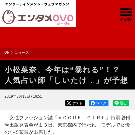
MENU
ニュース
小松菜奈、今年は“暴れる”！？
人気占い師「しいたけ．」が予想
2019年3月13日 / 16:51
ポスト
シェア
送る
女性ファッション誌『ＶＯＧＵＥ ＧＩＲＬ』特別増刊
号出版発表会が１３日、東京都内で行われ、モデルで女優
の小松菜奈が出席した。