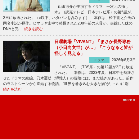
山田涼介が主演するドラマ「一次元の挿し
木」（読売テレビ・日本テレビ系）の第5話が、
2日に放送された。（※以下、ネタバレを含みます） 本作は、松下龍之介氏の
同名小説が原作。ヒマラヤ山中で発掘された200年前の人骨が、失踪した妹の
DNAと完 …
続きを読む
日曜劇場「VIVANT」「まさか長野専務
（小日向文世）が…」「こうなると皆が
怪しく見える」
2026年8月3日
ドラマ
「VIVANT」（TBS系）の第12話が2日に放送
された。 本作は、2023年夏、日本中を熱狂さ
せたドラマの続編。乃木憂助（堺雅人）の冒険には、まだ続きがあった。前作
のラストシーンから直結する物語。“世界を巻き込む大きな渦”が、ついに別 …
続きを読む
more »