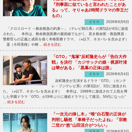
『刑事面に似ていると言われたことがあ
る』って、そりゃあ2時間ドラマの帝王だ
もの」
2026年8月6日
ドラマ
「クロスロード ～救命救急の約束～」（テレビ朝日系）の第5話が4日に放送
された。 本作は、救命救急医療の最前線でもがく、若き救命医・救急隊員・
警察官らの正義と成長を描く本格医療ドラマ。（※以下、ネタバレを含みます）
遥（今田美桜）や桐 …
続きを読む
「GTO」“鬼塚”反町隆史らが「告白大作
戦」を決行 「カジサックの娘・梶原叶渚
は華がある」「黒幕の正体は誰」
2026年8月4日
ドラマ
反町隆史が主演するドラマ「GTO」（カンテ
レ・フジテレビ系）の第3話が、3日に放送され
た。（※以下、ネタバレを含みます） 本作は、1998年に放送されて人気を博
した学園ドラマ「GTO」が28年ぶりに連続ドラマとして復活。50代になった“
…
続きを読む
「一次元の挿し木」“唯”白石聖の正体が
判明し騒然 「車椅子だったよね」「宗教
二世の“悠”山田涼介がつらい」
2026年8月3日
ドラマ