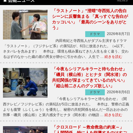
芸能ニュース
NEWS
「ラストノート」“澄晴”寺西拓人の告白
シーンに反響集まる 「真っすぐな告白が
カッコいい」「最高のシーンをありがと
う」
2026年8月7日
ドラマ
内田有紀と寺西拓人がダブル主演するドラマ
「ラストノート」（フジテレビ系）の第5話が、6日に放送された。（※以下、
ネタバレを含みます） 本作は、環境も積み重ねてきた人生も全く違う、交わ
るはずのなかった歳の差の男女が静かに引かれ合い、人生で …
続きを読む
「今夜もシリアルキラーと待ち合わせ」
「磯貝（横山裕）とヒナタ（関水渚）の
共犯関係が深まってきているのがいい」
「縦山裕二さんのグッズ欲しい」
2026年8月6日
ドラマ
「今夜もシリアルキラーと待ち合わせ」（関
西テレビ／フジテレビ系）の第6話が5日に放送された。 本作は、警察の正義
よりも復讐（ふくしゅう）を優先し、秘密の共犯関係を結んだ一匹おおかみの
刑事・磯貝（横山裕）と第六感女子ヒナタ（関水渚）の物語 …
続きを読む
「クロスロード ～救命救急の約束～」
「人間関係、特に人を指導するのはすご