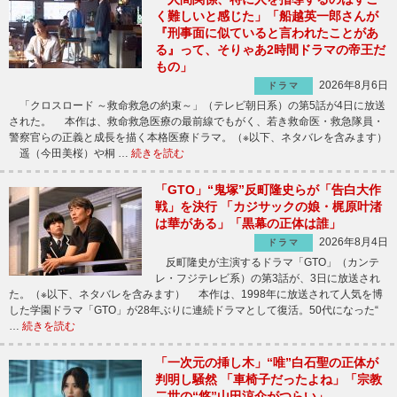
く難しいと感じた」「船越英一郎さんが
『刑事面に似ていると言われたことがあ
る』って、そりゃあ2時間ドラマの帝王だ
もの」
2026年8月6日
ドラマ
「クロスロード ～救命救急の約束～」（テレビ朝日系）の第5話が4日に放送
された。 本作は、救命救急医療の最前線でもがく、若き救命医・救急隊員・
警察官らの正義と成長を描く本格医療ドラマ。（※以下、ネタバレを含みます）
遥（今田美桜）や桐 …
続きを読む
「GTO」“鬼塚”反町隆史らが「告白大作
戦」を決行 「カジサックの娘・梶原叶渚
は華がある」「黒幕の正体は誰」
2026年8月4日
ドラマ
反町隆史が主演するドラマ「GTO」（カンテ
レ・フジテレビ系）の第3話が、3日に放送され
た。（※以下、ネタバレを含みます） 本作は、1998年に放送されて人気を博
した学園ドラマ「GTO」が28年ぶりに連続ドラマとして復活。50代になった“
…
続きを読む
「一次元の挿し木」“唯”白石聖の正体が
判明し騒然 「車椅子だったよね」「宗教
二世の“悠”山田涼介がつらい」