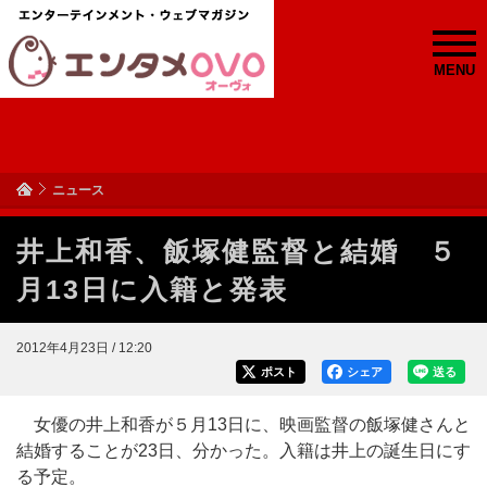
MENU
ニュース
井上和香、飯塚健監督と結婚 ５
月13日に入籍と発表
2012年4月23日 / 12:20
ポスト
シェア
送る
女優の井上和香が５月13日に、映画監督の飯塚健さんと
結婚することが23日、分かった。入籍は井上の誕生日にす
る予定。