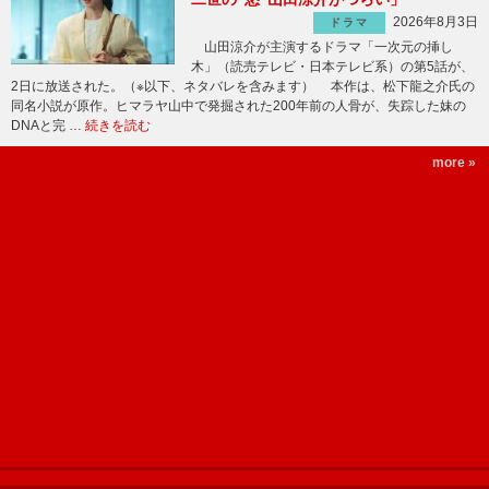
2026年8月3日
ドラマ
山田涼介が主演するドラマ「一次元の挿し
木」（読売テレビ・日本テレビ系）の第5話が、
2日に放送された。（※以下、ネタバレを含みます） 本作は、松下龍之介氏の
同名小説が原作。ヒマラヤ山中で発掘された200年前の人骨が、失踪した妹の
DNAと完 …
続きを読む
more »