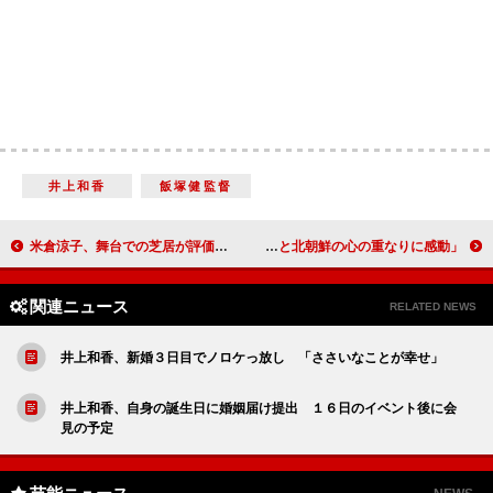
井上和香
飯塚健監督
米倉涼子、舞台での芝居が評価され感激 三谷幸喜「平成の菊田一夫を目指す」
ハ・ジウォン、映画の試写会で感涙 「韓国と北朝鮮の心の重なりに感動」
関連ニュース
RELATED NEWS
井上和香、新婚３日目でノロケっ放し 「ささいなことが幸せ」
井上和香、自身の誕生日に婚姻届け提出 １６日のイベント後に会
見の予定