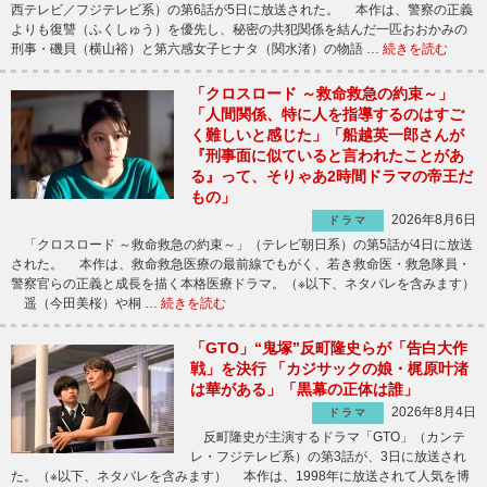
西テレビ／フジテレビ系）の第6話が5日に放送された。 本作は、警察の正義
よりも復讐（ふくしゅう）を優先し、秘密の共犯関係を結んだ一匹おおかみの
刑事・磯貝（横山裕）と第六感女子ヒナタ（関水渚）の物語 …
続きを読む
「クロスロード ～救命救急の約束～」
「人間関係、特に人を指導するのはすご
く難しいと感じた」「船越英一郎さんが
『刑事面に似ていると言われたことがあ
る』って、そりゃあ2時間ドラマの帝王だ
もの」
2026年8月6日
ドラマ
「クロスロード ～救命救急の約束～」（テレビ朝日系）の第5話が4日に放送
された。 本作は、救命救急医療の最前線でもがく、若き救命医・救急隊員・
警察官らの正義と成長を描く本格医療ドラマ。（※以下、ネタバレを含みます）
遥（今田美桜）や桐 …
続きを読む
「GTO」“鬼塚”反町隆史らが「告白大作
戦」を決行 「カジサックの娘・梶原叶渚
は華がある」「黒幕の正体は誰」
2026年8月4日
ドラマ
反町隆史が主演するドラマ「GTO」（カンテ
レ・フジテレビ系）の第3話が、3日に放送され
た。（※以下、ネタバレを含みます） 本作は、1998年に放送されて人気を博