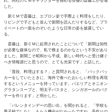
れ、同社のＣＭキャラクターを務める俳優の斎藤工が登場
した。
新ＣＭで斎藤は、エプロン姿で手際よく料理をしたり、
リビングで子どもと並んで新聞を読んだりするなど、プラ
イベートの一面をのぞいたような日常の姿を披露してい
る。
斎藤は、新ＣＭに起用されたことについて「新聞は知性
が必要な媒体なので、私で務まるのかなという不安があり
ました。新聞こそ昭和から平成、新しい時代へと受け継ぐ
べき情報源だと思うので、とても光栄です」と話した。
「普段、料理はする？」と質問されると、「バックパッ
カーをしていたときに、海外で食べたおいしい料理を再現
するというメニューを持っています。パエリアとオニオン
グラタンスープと、明太子パスタと、シンガポールのバク
テーを作ります」と明かした。
「バレンタインデーの思い出」を聞かれると、「学校も
男子校でしたし、もらう機会がなかったですね。手作りの