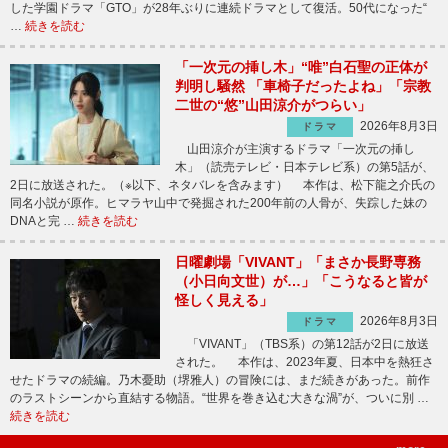
した学園ドラマ「GTO」が28年ぶりに連続ドラマとして復活。50代になった“
…
続きを読む
「一次元の挿し木」“唯”白石聖の正体が
判明し騒然 「車椅子だったよね」「宗教
二世の“悠”山田涼介がつらい」
2026年8月3日
ドラマ
山田涼介が主演するドラマ「一次元の挿し
木」（読売テレビ・日本テレビ系）の第5話が、
2日に放送された。（※以下、ネタバレを含みます） 本作は、松下龍之介氏の
同名小説が原作。ヒマラヤ山中で発掘された200年前の人骨が、失踪した妹の
DNAと完 …
続きを読む
日曜劇場「VIVANT」「まさか長野専務
（小日向文世）が…」「こうなると皆が
怪しく見える」
2026年8月3日
ドラマ
「VIVANT」（TBS系）の第12話が2日に放送
された。 本作は、2023年夏、日本中を熱狂さ
せたドラマの続編。乃木憂助（堺雅人）の冒険には、まだ続きがあった。前作
のラストシーンから直結する物語。“世界を巻き込む大きな渦”が、ついに別 …
続きを読む