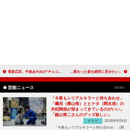
登坂広臣、中条あやみの“チョコをあげたい人”を聞きホッ 三代目からのチョコ「全然要らない」
元欅坂４６の今泉佑唯、本格女優デビュー 「変わった姿を絶対に見せたい」
芸能ニュース
NEWS
「今夜もシリアルキラーと待ち合わせ」
「磯貝（横山裕）とヒナタ（関水渚）の
共犯関係が深まってきているのがいい」
「縦山裕二さんのグッズ欲しい」
2026年8月6日
ドラマ
「今夜もシリアルキラーと待ち合わせ」（関