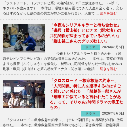
「ラストノート」（フジテレビ系）の第5話が、6日に放送された。（※以下、
ネタバレを含みます） 本作は、環境も積み重ねてきた人生も全く違う、交わ
るはずのなかった歳の差の男女が静かに引かれ合い、人生で …
続きを読む
「今夜もシリアルキラーと待ち合わせ」
「磯貝（横山裕）とヒナタ（関水渚）の
共犯関係が深まってきているのがいい」
「縦山裕二さんのグッズ欲しい」
2026年8月6日
ドラマ
「今夜もシリアルキラーと待ち合わせ」（関
西テレビ／フジテレビ系）の第6話が5日に放送された。 本作は、警察の正義
よりも復讐（ふくしゅう）を優先し、秘密の共犯関係を結んだ一匹おおかみの
刑事・磯貝（横山裕）と第六感女子ヒナタ（関水渚）の物語 …
続きを読む
「クロスロード ～救命救急の約束～」
「人間関係、特に人を指導するのはすご
く難しいと感じた」「船越英一郎さんが
『刑事面に似ていると言われたことがあ
る』って、そりゃあ2時間ドラマの帝王だ
もの」
2026年8月6日
ドラマ
「クロスロード ～救命救急の約束～」（テレビ朝日系）の第5話が4日に放送
された。 本作は、救命救急医療の最前線でもがく、若き救命医・救急隊員・