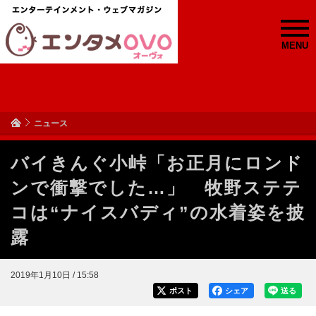
MENU
ニュース
バイきんぐ小峠「お正月にロンド
ンで衝撃でした…」 牧野ステテ
コは“ナイスバディ”の水着姿を披
露
2019年1月10日 / 15:58
ポスト
シェア
送る