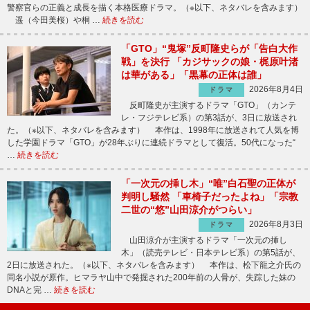
警察官らの正義と成長を描く本格医療ドラマ。（※以下、ネタバレを含みます）
遥（今田美桜）や桐 …
続きを読む
「GTO」“鬼塚”反町隆史らが「告白大作
戦」を決行 「カジサックの娘・梶原叶渚
は華がある」「黒幕の正体は誰」
2026年8月4日
ドラマ
反町隆史が主演するドラマ「GTO」（カンテ
レ・フジテレビ系）の第3話が、3日に放送され
た。（※以下、ネタバレを含みます） 本作は、1998年に放送されて人気を博
した学園ドラマ「GTO」が28年ぶりに連続ドラマとして復活。50代になった“
…
続きを読む
「一次元の挿し木」“唯”白石聖の正体が
判明し騒然 「車椅子だったよね」「宗教
二世の“悠”山田涼介がつらい」
2026年8月3日
ドラマ
山田涼介が主演するドラマ「一次元の挿し
木」（読売テレビ・日本テレビ系）の第5話が、
2日に放送された。（※以下、ネタバレを含みます） 本作は、松下龍之介氏の
同名小説が原作。ヒマラヤ山中で発掘された200年前の人骨が、失踪した妹の
DNAと完 …
続きを読む