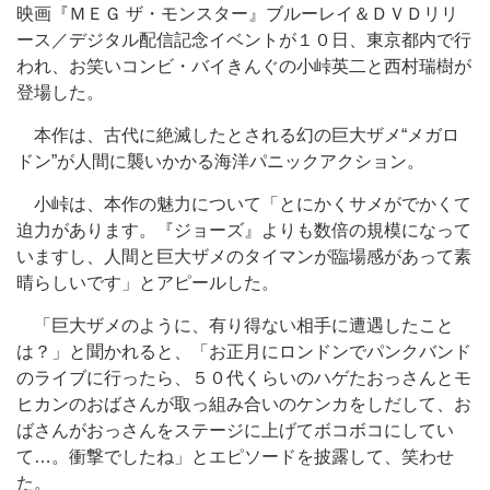
映画『ＭＥＧ ザ・モンスター』ブルーレイ＆ＤＶＤリリ
ース／デジタル配信記念イベントが１０日、東京都内で行
われ、お笑いコンビ・バイきんぐの小峠英二と西村瑞樹が
登場した。
本作は、古代に絶滅したとされる幻の巨大ザメ“メガロ
ドン”が人間に襲いかかる海洋パニックアクション。
小峠は、本作の魅力について「とにかくサメがでかくて
迫力があります。『ジョーズ』よりも数倍の規模になって
いますし、人間と巨大ザメのタイマンが臨場感があって素
晴らしいです」とアピールした。
「巨大ザメのように、有り得ない相手に遭遇したこと
は？」と聞かれると、「お正月にロンドンでパンクバンド
のライブに行ったら、５０代くらいのハゲたおっさんとモ
ヒカンのおばさんが取っ組み合いのケンカをしだして、お
ばさんがおっさんをステージに上げてボコボコにしてい
て…。衝撃でしたね」とエピソードを披露して、笑わせ
た。