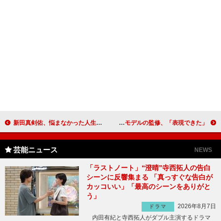
新田真剣佑、悩まなかった人生の“大きな決断” 「すぐに決める派なので」
千葉雄大、トランスジェンダー役に挑戦 実在のモデルの監修、「表現できた」
芸能ニュース
NEWS
「ラストノート」“澄晴”寺西拓人の告白
シーンに反響集まる 「真っすぐな告白が
カッコいい」「最高のシーンをありがと
う」
2026年8月7日
ドラマ
内田有紀と寺西拓人がダブル主演するドラマ