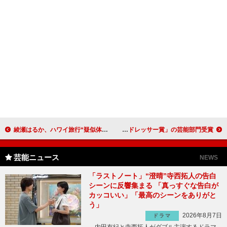
綾瀬はるか、ハワイ旅行“疑似体験”で笑顔 理想の楽しみ方は「何も考えずに浮き輪でプカプカ」
高橋一生「いろんな人の人生を生きるのは面白い」 有村架純と「ベストドレッサー賞」の芸能部門受賞
芸能ニュース
NEWS
「ラストノート」“澄晴”寺西拓人の告白
シーンに反響集まる 「真っすぐな告白が
カッコいい」「最高のシーンをありがと
う」
2026年8月7日
ドラマ
内田有紀と寺西拓人がダブル主演するドラマ