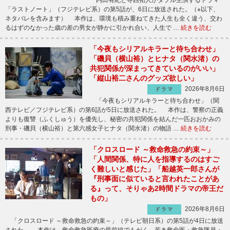
「ラストノート」（フジテレビ系）の第5話が、6日に放送された。（※以下、
ネタバレを含みます） 本作は、環境も積み重ねてきた人生も全く違う、交わ
るはずのなかった歳の差の男女が静かに引かれ合い、人生で …
続きを読む
「今夜もシリアルキラーと待ち合わせ」
「磯貝（横山裕）とヒナタ（関水渚）の
共犯関係が深まってきているのがいい」
「縦山裕二さんのグッズ欲しい」
2026年8月6日
ドラマ
「今夜もシリアルキラーと待ち合わせ」（関
西テレビ／フジテレビ系）の第6話が5日に放送された。 本作は、警察の正義
よりも復讐（ふくしゅう）を優先し、秘密の共犯関係を結んだ一匹おおかみの
刑事・磯貝（横山裕）と第六感女子ヒナタ（関水渚）の物語 …
続きを読む
「クロスロード ～救命救急の約束～」
「人間関係、特に人を指導するのはすご
く難しいと感じた」「船越英一郎さんが
『刑事面に似ていると言われたことがあ
る』って、そりゃあ2時間ドラマの帝王だ
もの」
2026年8月6日
ドラマ
「クロスロード ～救命救急の約束～」（テレビ朝日系）の第5話が4日に放送
された。 本作は、救命救急医療の最前線でもがく、若き救命医・救急隊員・