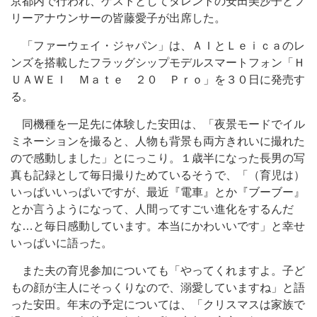
京都内で行われ、ゲストとしてタレントの安田美沙子とフ
リーアナウンサーの皆藤愛子が出席した。
「ファーウェイ・ジャパン」は、ＡＩとＬｅｉｃａのレ
ンズを搭載したフラッグシップモデルスマートフォン「Ｈ
ＵＡＷＥＩ Ｍａｔｅ ２０ Ｐｒｏ」を３０日に発売す
る。
同機種を一足先に体験した安田は、「夜景モードでイル
ミネーションを撮ると、人物も背景も両方きれいに撮れた
ので感動しました」とにっこり。１歳半になった長男の写
真も記録として毎日撮りためているそうで、「（育児は）
いっぱいいっぱいですが、最近『電車』とか『ブーブー』
とか言うようになって、人間ってすごい進化をするんだ
な…と毎日感動しています。本当にかわいいです」と幸せ
いっぱいに語った。
また夫の育児参加についても「やってくれますよ。子ど
もの顔が主人にそっくりなので、溺愛していますね」と語
った安田。年末の予定については、「クリスマスは家族で