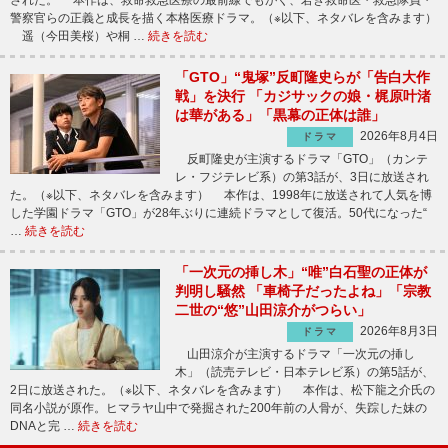
警察官らの正義と成長を描く本格医療ドラマ。（※以下、ネタバレを含みます）
遥（今田美桜）や桐 …
続きを読む
「GTO」“鬼塚”反町隆史らが「告白大作
戦」を決行 「カジサックの娘・梶原叶渚
は華がある」「黒幕の正体は誰」
2026年8月4日
ドラマ
反町隆史が主演するドラマ「GTO」（カンテ
レ・フジテレビ系）の第3話が、3日に放送され
た。（※以下、ネタバレを含みます） 本作は、1998年に放送されて人気を博
した学園ドラマ「GTO」が28年ぶりに連続ドラマとして復活。50代になった“
…
続きを読む
「一次元の挿し木」“唯”白石聖の正体が
判明し騒然 「車椅子だったよね」「宗教
二世の“悠”山田涼介がつらい」
2026年8月3日
ドラマ
山田涼介が主演するドラマ「一次元の挿し
木」（読売テレビ・日本テレビ系）の第5話が、
2日に放送された。（※以下、ネタバレを含みます） 本作は、松下龍之介氏の
同名小説が原作。ヒマラヤ山中で発掘された200年前の人骨が、失踪した妹の
DNAと完 …
続きを読む