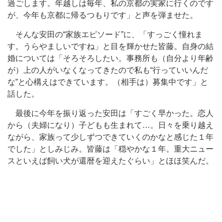
過ごします。年越しは毎年、私の京都の実家に行くのです
が、今年も京都に帰るつもりです」と声を弾ませた。
そんな安田の“家族エピソード”に、「すっごく憧れま
す。うらやましいですね」と目を輝かせた皆藤。自身の結
婚については「そろそろしたい。事務所も（自分より年齢
が）上の人がいなくなってきたので私も“行っていいんだ
な”と心構えはできています。（相手は）募集中です」と
話した。
最後に今年を振り返った安田は「すごく早かった。恋人
から（夫婦になり）子どもも生まれて…。日々を乗り越え
ながら、家族って少しずつできていくのかなと感じた１年
でした」としみじみ。皆藤は「穏やかな１年。重大ニュー
スといえば飼い犬が還暦を迎えたぐらい」とほほ笑んだ。