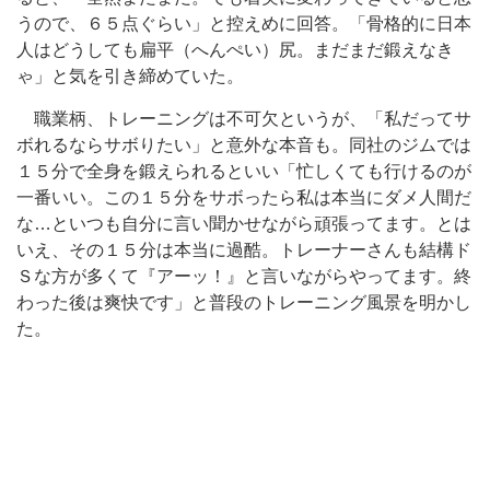
うので、６５点ぐらい」と控えめに回答。「骨格的に日本
人はどうしても扁平（へんぺい）尻。まだまだ鍛えなき
ゃ」と気を引き締めていた。
職業柄、トレーニングは不可欠というが、「私だってサ
ボれるならサボりたい」と意外な本音も。同社のジムでは
１５分で全身を鍛えられるといい「忙しくても行けるのが
一番いい。この１５分をサボったら私は本当にダメ人間だ
な…といつも自分に言い聞かせながら頑張ってます。とは
いえ、その１５分は本当に過酷。トレーナーさんも結構ド
Ｓな方が多くて『アーッ！』と言いながらやってます。終
わった後は爽快です」と普段のトレーニング風景を明かし
た。