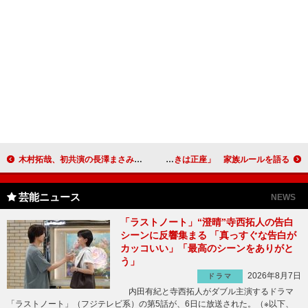
木村拓哉、初共演の長澤まさみを「一切逃げないし全力」 木村は刑事役、“七三分け”に初挑戦
有村架純、「ご飯を食べるときは正座」 家族ルールを語る
芸能ニュース
NEWS
「ラストノート」“澄晴”寺西拓人の告白
シーンに反響集まる 「真っすぐな告白が
カッコいい」「最高のシーンをありがと
う」
2026年8月7日
ドラマ
内田有紀と寺西拓人がダブル主演するドラマ
「ラストノート」（フジテレビ系）の第5話が、6日に放送された。（※以下、