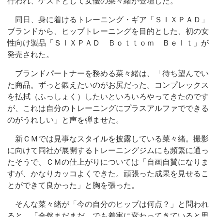
行われ、ゲストとして女優の菜々緒が登壇した。
同日、身に着けるトレーニング・ギア「ＳＩＸＰＡＤ」
ブランドから、ヒップトレーニングを目的とした、初の女
性向け製品「ＳＩＸＰＡＤ Ｂｏｔｔｏｍ Ｂｅｌｔ」が
発売された。
ブランドパートナーを務める菜々緒は、「待ち望んでい
た商品。ずっと鍛えたいのがお尻だった。コンプレックス
を払拭（ふっしょく）したいといろいろやってきたのです
が、これは自分のトレーニングにプラスアルファでできる
のがうれしい」と声を弾ませた。
新ＣＭでは見事なスタイルを披露している菜々緒。撮影
に向けて同社が展開するトレーニングジムにも頻繁に通っ
たそうで、ＣＭの仕上がりについては「自画自賛になりま
すが、かなりカッコよくできた。頑張った成果を見せるこ
とができて良かった」と胸を張った。
そんな菜々緒が「今の自分のヒップは何点？」と問われ
ると、「全然まだまだ。でも着実に変わってきていると思