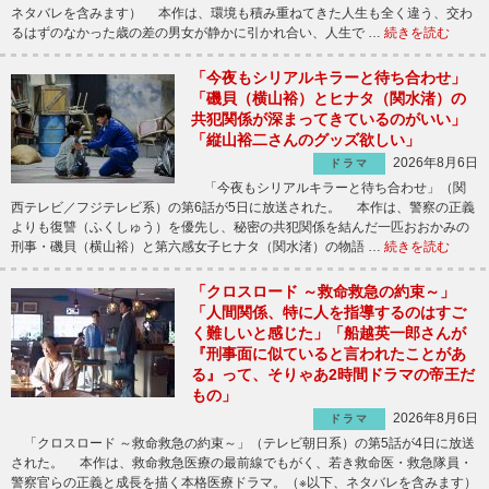
ネタバレを含みます） 本作は、環境も積み重ねてきた人生も全く違う、交わ
るはずのなかった歳の差の男女が静かに引かれ合い、人生で …
続きを読む
「今夜もシリアルキラーと待ち合わせ」
「磯貝（横山裕）とヒナタ（関水渚）の
共犯関係が深まってきているのがいい」
「縦山裕二さんのグッズ欲しい」
2026年8月6日
ドラマ
「今夜もシリアルキラーと待ち合わせ」（関
西テレビ／フジテレビ系）の第6話が5日に放送された。 本作は、警察の正義
よりも復讐（ふくしゅう）を優先し、秘密の共犯関係を結んだ一匹おおかみの
刑事・磯貝（横山裕）と第六感女子ヒナタ（関水渚）の物語 …
続きを読む
「クロスロード ～救命救急の約束～」
「人間関係、特に人を指導するのはすご
く難しいと感じた」「船越英一郎さんが
『刑事面に似ていると言われたことがあ
る』って、そりゃあ2時間ドラマの帝王だ
もの」
2026年8月6日
ドラマ
「クロスロード ～救命救急の約束～」（テレビ朝日系）の第5話が4日に放送
された。 本作は、救命救急医療の最前線でもがく、若き救命医・救急隊員・
警察官らの正義と成長を描く本格医療ドラマ。（※以下、ネタバレを含みます）