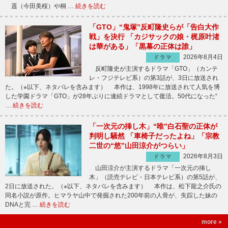
遥（今田美桜）や桐 …
続きを読む
「GTO」“鬼塚”反町隆史らが「告白大作
戦」を決行 「カジサックの娘・梶原叶渚
は華がある」「黒幕の正体は誰」
2026年8月4日
ドラマ
反町隆史が主演するドラマ「GTO」（カンテ
レ・フジテレビ系）の第3話が、3日に放送され
た。（※以下、ネタバレを含みます） 本作は、1998年に放送されて人気を博
した学園ドラマ「GTO」が28年ぶりに連続ドラマとして復活。50代になった“
…
続きを読む
「一次元の挿し木」“唯”白石聖の正体が
判明し騒然 「車椅子だったよね」「宗教
二世の“悠”山田涼介がつらい」
2026年8月3日
ドラマ
山田涼介が主演するドラマ「一次元の挿し
木」（読売テレビ・日本テレビ系）の第5話が、
2日に放送された。（※以下、ネタバレを含みます） 本作は、松下龍之介氏の
同名小説が原作。ヒマラヤ山中で発掘された200年前の人骨が、失踪した妹の
DNAと完 …
続きを読む
more »