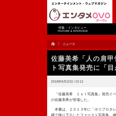
特集・インタビュー
FEATURE & INTERVIEW
ニュース
佐藤美希「人の肩甲
ト写真集発売に「目
2018年9月22日 / 15:12
『佐藤美希 １ｓｔ写真集』発売イベ
の佐藤美希が登場した。
本書は、２０１３年に「ホリプロタレ
縄で撮り下ろしたファースト写真集。