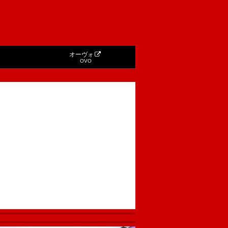
オーヴォ
OVO