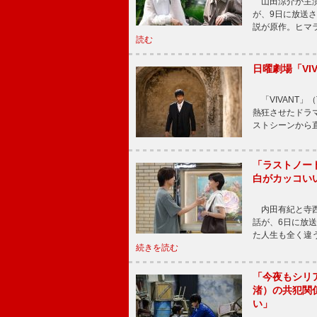
山田涼介が主演
が、9日に放送
説が原作。ヒマラ
読む
日曜劇場「V
「VIVANT」
熱狂させたドラ
ストシーンから直
「ラストノー
白がカッコい
内田有紀と寺西
話が、6日に放
た人生も全く違
続きを読む
「今夜もシリ
渚）の共犯関
い」