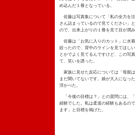
め込んだ１冊となっている。
佐藤は写真集について「私の全力を注
さん詰まっているので見てください」
ので、出来上がりの１冊を見て目が潤
佐藤は「お気に入りのカット」に水着
絞ったので、背中のラインを見てほし
とかでよく見てるんですけど、この写
て、笑いを誘った。
家族に見せた反応については「母親は
まだ聞いてないです。娘が大人になっ
浮かべた。
「今後の目標は？」との質問には、「
経験でした。私は柔道の経験もあるの
ます」と目標を掲げた。