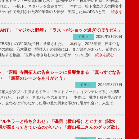
するドラマ「一次元の挿し木」（読売テレビ・日本テレビ系）の第6話
された。（※以下、ネタバレを含みます） 本作は、松下龍之介氏の同名小
ヤ山中で発掘された200年前の人骨が、失踪した妹のDNAと完 …
続きを
IVANT」「マジかよ野崎」「ラストがショック過ぎてぼうぜん」
2026年8月10日
ドラマ
（TBS系）の第13話が9日に放送された。 本作は、2023年夏、日本中を
マの続編。乃木憂助（堺雅人）の冒険には、まだ続きがあった。前作のラ
結する物語。“世界を巻き込む大きな渦”が、ついに別 …
続きを読む
ト」“澄晴”寺西拓人の告白シーンに反響集まる 「真っすぐな告
い」「最高のシーンをありがとう」
2026年8月7日
ドラマ
拓人がダブル主演するドラマ「ラストノート」（フジテレビ系）の第5
送された。（※以下、ネタバレを含みます） 本作は、環境も積み重ねてき
う、交わるはずのなかった歳の差の男女が静かに引かれ合い、人生で …
アルキラーと待ち合わせ」「磯貝（横山裕）とヒナタ（関水
係が深まってきているのがいい」「縦山裕二さんのグッズ欲し