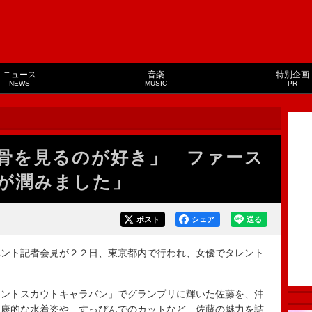
ニュース
音楽
特別企画
NEWS
MUSIC
PR
骨を見るのが好き」 ファース
が潤みました」
ポスト
シェア
送る
ント記者会見が２２日、東京都内で行われ、女優でタレント
ントスカウトキャラバン」でグランプリに輝いた佐藤を、沖
健康的な水着姿や、すっぴんでのカットなど、佐藤の魅力を詰