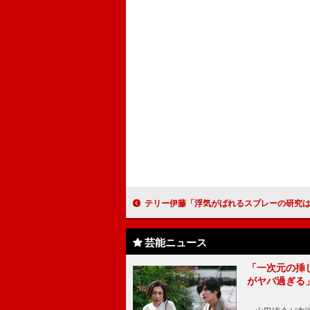
テリー伊藤「浮気がばれるスプレーの研究は阻止したい」 「イグ・ノーベル賞」展のアン
芸能ニュース
「一次元の挿
がヤバ過ぎる