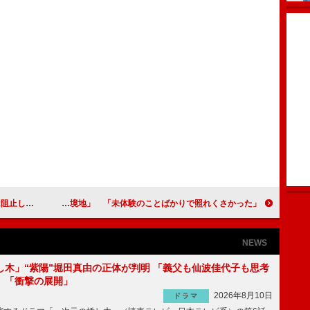
バサダーに就任
岩田剛典、歌声初披露で「新境地」 「未体験のことばかりで照れくさかった」
NEWS
し木」“紫陽”堀田真由の正体が判明 「義父も仙波佳代子も思考
」「衝撃の展開」
2026年8月10日
ドラマ