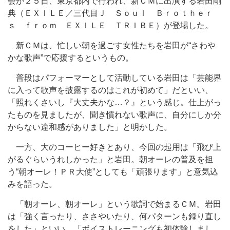
会が２５日、東京都内で行われ、新ＣＭに出演する岩田剛
典（ＥＸＩＬＥ／三代目Ｊ Ｓｏｕｌ Ｂｒｏｔｈｅｒ
ｓ ｆｒｏｍ ＥＸＩＬＥ ＴＲＩＢＥ）が登場した。
新ＣＭは、忙しい朝を過ごす女性たちを岩田が“さわや
かな歌声”で応援するというもの。
普段はパフォーマーとして活動している岩田は「芸能界
に入って歌声を披露するのはこれが初めて」だといい、
「照れくさいし『大丈夫かな…？』という感じ。仕上がっ
たものを見ましたが、聞き慣れない歌声に、自分にしか分
からない違和感がありました」と明かした。
一方、大のコーヒー好きとあり、今回の起用は「飛び上
がるぐらいうれしかった」と岩田。朝オーレの普及を担
う“朝オーレ！ＰＲ大使”としても「頑張ります」と意気込
みを語った。
「朝オーレ、朝オーレ」という歌詞で始まるＣＭ。岩田
は「強く言ったり、ささやいたり、何パターンも録り直し
をした」といい、「ボイストレーニングも初体験しまし