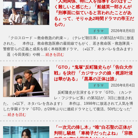
「人間関係、特に人を指導するのはすご
く難しいと感じた」「船越英一郎さんが
『刑事面に似ていると言われたことがあ
る』って、そりゃあ2時間ドラマの帝王だ
もの」
2026年8月6日
ドラマ
「クロスロード ～救命救急の約束～」（テレビ朝日系）の第5話が4日に放送
された。 本作は、救命救急医療の最前線でもがく、若き救命医・救急隊員・
警察官らの正義と成長を描く本格医療ドラマ。（※以下、ネタバレを含みます）
遥（今田美桜）や桐 …
続きを読む
「GTO」“鬼塚”反町隆史らが「告白大作
戦」を決行 「カジサックの娘・梶原叶渚
は華がある」「黒幕の正体は誰」
2026年8月4日
ドラマ
反町隆史が主演するドラマ「GTO」（カンテ
レ・フジテレビ系）の第3話が、3日に放送され
た。（※以下、ネタバレを含みます） 本作は、1998年に放送されて人気を博
した学園ドラマ「GTO」が28年ぶりに連続ドラマとして復活。50代になった“
…
続きを読む
「一次元の挿し木」“唯”白石聖の正体が
判明し騒然 「車椅子だったよね」「宗教