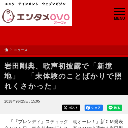
MENU
ニュース
岩田剛典、歌声初披露で「新境
地」 「未体験のことばかりで照
れくさかった」
2018年9月25日 / 15:05
ポスト
シェア
送る
「『ブレンディ』スティック 朝オーレ！」新ＣＭ発表