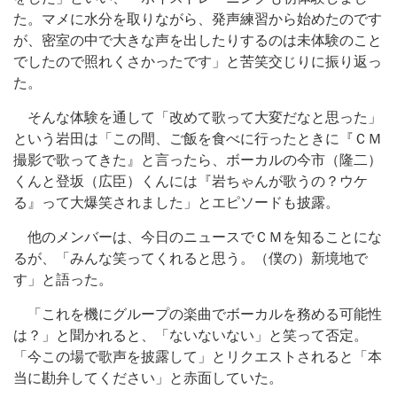
た。マメに水分を取りながら、発声練習から始めたのです
が、密室の中で大きな声を出したりするのは未体験のこと
でしたので照れくさかったです」と苦笑交じりに振り返っ
た。
そんな体験を通して「改めて歌って大変だなと思った」
という岩田は「この間、ご飯を食べに行ったときに『ＣＭ
撮影で歌ってきた』と言ったら、ボーカルの今市（隆二）
くんと登坂（広臣）くんには『岩ちゃんが歌うの？ウケ
る』って大爆笑されました」とエピソードも披露。
他のメンバーは、今日のニュースでＣＭを知ることにな
るが、「みんな笑ってくれると思う。（僕の）新境地で
す」と語った。
「これを機にグループの楽曲でボーカルを務める可能性
は？」と聞かれると、「ないないない」と笑って否定。
「今この場で歌声を披露して」とリクエストされると「本
当に勘弁してください」と赤面していた。