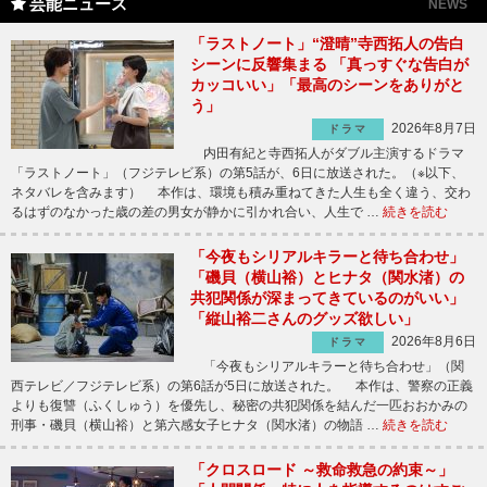
芸能ニュース
NEWS
「ラストノート」“澄晴”寺西拓人の告白
シーンに反響集まる 「真っすぐな告白が
カッコいい」「最高のシーンをありがと
う」
2026年8月7日
ドラマ
内田有紀と寺西拓人がダブル主演するドラマ
「ラストノート」（フジテレビ系）の第5話が、6日に放送された。（※以下、
ネタバレを含みます） 本作は、環境も積み重ねてきた人生も全く違う、交わ
るはずのなかった歳の差の男女が静かに引かれ合い、人生で …
続きを読む
「今夜もシリアルキラーと待ち合わせ」
「磯貝（横山裕）とヒナタ（関水渚）の
共犯関係が深まってきているのがいい」
「縦山裕二さんのグッズ欲しい」
2026年8月6日
ドラマ
「今夜もシリアルキラーと待ち合わせ」（関
西テレビ／フジテレビ系）の第6話が5日に放送された。 本作は、警察の正義
よりも復讐（ふくしゅう）を優先し、秘密の共犯関係を結んだ一匹おおかみの
刑事・磯貝（横山裕）と第六感女子ヒナタ（関水渚）の物語 …
続きを読む
「クロスロード ～救命救急の約束～」