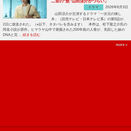
二世の“悠”山田涼介がつらい」
2026年8月3日
ドラマ
山田涼介が主演するドラマ「一次元の挿し
木」（読売テレビ・日本テレビ系）の第5話が、
2日に放送された。（※以下、ネタバレを含みます） 本作は、松下龍之介氏の
同名小説が原作。ヒマラヤ山中で発掘された200年前の人骨が、失踪した妹の
DNAと完 …
続きを読む
more »