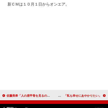
新ＣＭは１０月１日からオンエア。
佐藤美希「人の肩甲骨を見るのが好き」 ファースト写真集発売に「目が潤みました」
高橋みなみ、新婚の前田敦子を祝福 「私も幸せにあやかりたい」