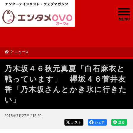
MENU
ニュース
乃木坂４６秋元真夏「白石麻衣と
戦っています」 欅坂４６菅井友
香「乃木坂さんとかき氷に行きた
い」
2018年7月27日 / 15:29
ポスト
シェア
送る