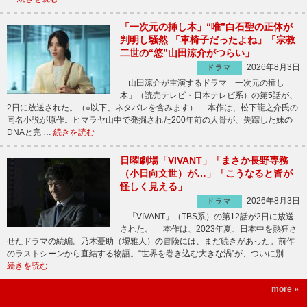
「一次元の挿し木」“唯”白石聖の正体が
判明し騒然 「車椅子だったよね」「宗教
二世の“悠”山田涼介がつらい」
2026年8月3日
ドラマ
山田涼介が主演するドラマ「一次元の挿し
木」（読売テレビ・日本テレビ系）の第5話が、
2日に放送された。（※以下、ネタバレを含みます） 本作は、松下龍之介氏の
同名小説が原作。ヒマラヤ山中で発掘された200年前の人骨が、失踪した妹の
DNAと完 …
続きを読む
日曜劇場「VIVANT」「まさか長野専務
（小日向文世）が…」「こうなると皆が
怪しく見える」
2026年8月3日
ドラマ
「VIVANT」（TBS系）の第12話が2日に放送
された。 本作は、2023年夏、日本中を熱狂さ
せたドラマの続編。乃木憂助（堺雅人）の冒険には、まだ続きがあった。前作
のラストシーンから直結する物語。“世界を巻き込む大きな渦”が、ついに別 …
続きを読む
more »