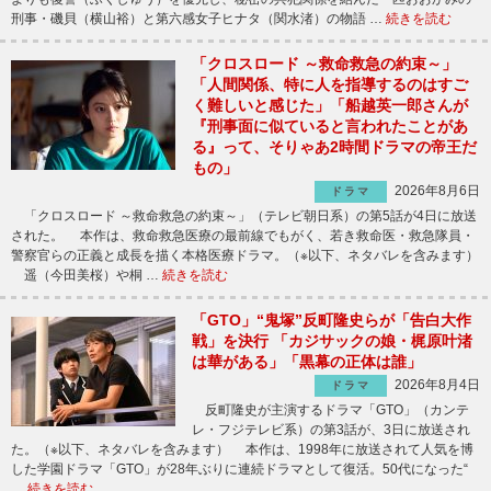
刑事・磯貝（横山裕）と第六感女子ヒナタ（関水渚）の物語 …
続きを読む
「クロスロード ～救命救急の約束～」
「人間関係、特に人を指導するのはすご
く難しいと感じた」「船越英一郎さんが
『刑事面に似ていると言われたことがあ
る』って、そりゃあ2時間ドラマの帝王だ
もの」
2026年8月6日
ドラマ
「クロスロード ～救命救急の約束～」（テレビ朝日系）の第5話が4日に放送
された。 本作は、救命救急医療の最前線でもがく、若き救命医・救急隊員・
警察官らの正義と成長を描く本格医療ドラマ。（※以下、ネタバレを含みます）
遥（今田美桜）や桐 …
続きを読む
「GTO」“鬼塚”反町隆史らが「告白大作
戦」を決行 「カジサックの娘・梶原叶渚
は華がある」「黒幕の正体は誰」
2026年8月4日
ドラマ
反町隆史が主演するドラマ「GTO」（カンテ
レ・フジテレビ系）の第3話が、3日に放送され
た。（※以下、ネタバレを含みます） 本作は、1998年に放送されて人気を博
した学園ドラマ「GTO」が28年ぶりに連続ドラマとして復活。50代になった“
…
続きを読む