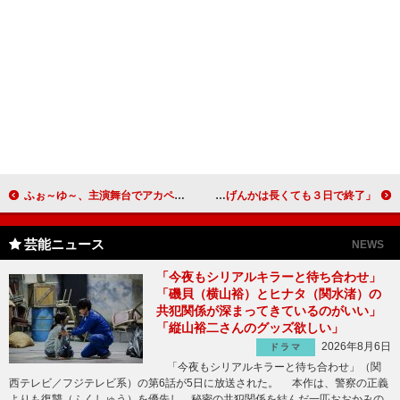
ふぉ～ゆ～、主演舞台でアカペラに初挑戦 松崎祐介「４人の“パンイチ”も見どころです」
藤本美貴、夫・庄司と毎月“手紙交換” 「夫婦げんかは長くても３日で終了」
芸能ニュース
NEWS
「今夜もシリアルキラーと待ち合わせ」
「磯貝（横山裕）とヒナタ（関水渚）の
共犯関係が深まってきているのがいい」
「縦山裕二さんのグッズ欲しい」
2026年8月6日
ドラマ
「今夜もシリアルキラーと待ち合わせ」（関
西テレビ／フジテレビ系）の第6話が5日に放送された。 本作は、警察の正義
よりも復讐（ふくしゅう）を優先し、秘密の共犯関係を結んだ一匹おおかみの