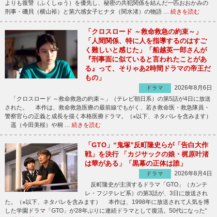
よりも復讐（ふくしゅう）を優先し、秘密の共犯関係を結んだ一匹おおかみの
刑事・磯貝（横山裕）と第六感女子ヒナタ（関水渚）の物語 …
続きを読む
「クロスロード ～救命救急の約束～」
「人間関係、特に人を指導するのはすご
く難しいと感じた」「船越英一郎さんが
『刑事面に似ていると言われたことがあ
る』って、そりゃあ2時間ドラマの帝王だ
もの」
2026年8月6日
ドラマ
「クロスロード ～救命救急の約束～」（テレビ朝日系）の第5話が4日に放送
された。 本作は、救命救急医療の最前線でもがく、若き救命医・救急隊員・
警察官らの正義と成長を描く本格医療ドラマ。（※以下、ネタバレを含みます）
遥（今田美桜）や桐 …
続きを読む
「GTO」“鬼塚”反町隆史らが「告白大作
戦」を決行 「カジサックの娘・梶原叶渚
は華がある」「黒幕の正体は誰」
2026年8月4日
ドラマ
反町隆史が主演するドラマ「GTO」（カンテ
レ・フジテレビ系）の第3話が、3日に放送され
た。（※以下、ネタバレを含みます） 本作は、1998年に放送されて人気を博
した学園ドラマ「GTO」が28年ぶりに連続ドラマとして復活。50代になった“