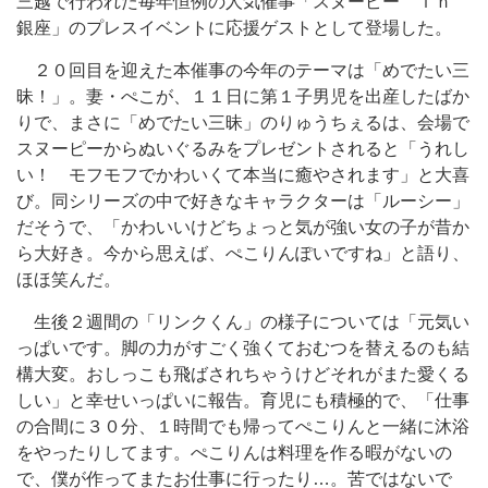
三越で行われた毎年恒例の人気催事「スヌーピー ｉｎ
銀座」のプレスイベントに応援ゲストとして登場した。
２０回目を迎えた本催事の今年のテーマは「めでたい三
昧！」。妻・ぺこが、１１日に第１子男児を出産したばか
りで、まさに「めでたい三昧」のりゅうちぇるは、会場で
スヌーピーからぬいぐるみをプレゼントされると「うれし
い！ モフモフでかわいくて本当に癒やされます」と大喜
び。同シリーズの中で好きなキャラクターは「ルーシー」
だそうで、「かわいいけどちょっと気が強い女の子が昔か
ら大好き。今から思えば、ぺこりんぽいですね」と語り、
ほほ笑んだ。
生後２週間の「リンクくん」の様子については「元気い
っぱいです。脚の力がすごく強くておむつを替えるのも結
構大変。おしっこも飛ばされちゃうけどそれがまた愛くる
しい」と幸せいっぱいに報告。育児にも積極的で、「仕事
の合間に３０分、１時間でも帰ってぺこりんと一緒に沐浴
をやったりしてます。ぺこりんは料理を作る暇がないの
で、僕が作ってまたお仕事に行ったり…。苦ではないで