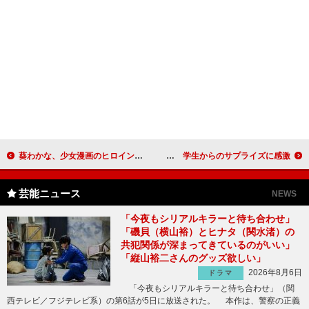
葵わかな、少女漫画のヒロイン役「憧れだった」 三重のロケでは“ウグイスの鳴き声”に感動
竹内涼真「青学、最高～！」 学生からのサプライズに感激
芸能ニュース
NEWS
「今夜もシリアルキラーと待ち合わせ」
「磯貝（横山裕）とヒナタ（関水渚）の
共犯関係が深まってきているのがいい」
「縦山裕二さんのグッズ欲しい」
2026年8月6日
ドラマ
「今夜もシリアルキラーと待ち合わせ」（関
西テレビ／フジテレビ系）の第6話が5日に放送された。 本作は、警察の正義