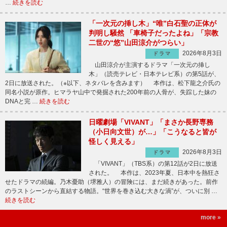
…
続きを読む
「一次元の挿し木」“唯”白石聖の正体が
判明し騒然 「車椅子だったよね」「宗教
二世の“悠”山田涼介がつらい」
2026年8月3日
ドラマ
山田涼介が主演するドラマ「一次元の挿し
木」（読売テレビ・日本テレビ系）の第5話が、
2日に放送された。（※以下、ネタバレを含みます） 本作は、松下龍之介氏の
同名小説が原作。ヒマラヤ山中で発掘された200年前の人骨が、失踪した妹の
DNAと完 …
続きを読む
日曜劇場「VIVANT」「まさか長野専務
（小日向文世）が…」「こうなると皆が
怪しく見える」
2026年8月3日
ドラマ
「VIVANT」（TBS系）の第12話が2日に放送
された。 本作は、2023年夏、日本中を熱狂さ
せたドラマの続編。乃木憂助（堺雅人）の冒険には、まだ続きがあった。前作
のラストシーンから直結する物語。“世界を巻き込む大きな渦”が、ついに別 …
続きを読む
more »