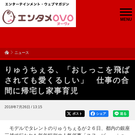
MENU
ニュース
りゅうちぇる、「おしっこを飛ば
されても愛くるしい」 仕事の合
間に帰宅し家事育児
2018年7月26日 / 13:15
ポスト
シェア
送る
モデルでタレントのりゅうちぇるが２６日、都内の銀座