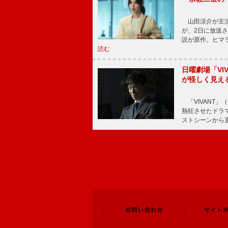
山田涼介が主演
が、2日に放送
説が原作。ヒマラ
読む
日曜劇場「V
が怪しく見え
「VIVANT」
熱狂させたドラ
ストシーンから直