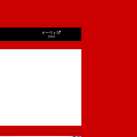
オーヴォ
OVO