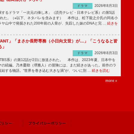
2026年8月3日
ドラマ
するドラマ「一次元の挿し木」（読売テレビ・日本テレビ系）の第5話
された。（※以下、ネタバレを含みます） 本作は、松下龍之介氏の同名小
ヤ山中で発掘された200年前の人骨が、失踪した妹のDNAと完 …
続きを
IVANT」「まさか長野専務（小日向文世）が…」「こうなると皆
る」
2026年8月3日
ドラマ
（TBS系）の第12話が2日に放送された。 本作は、2023年夏、日本中を
マの続編。乃木憂助（堺雅人）の冒険には、まだ続きがあった。前作のラ
結する物語。“世界を巻き込む大きな渦”が、ついに別 …
続きを読む
more »