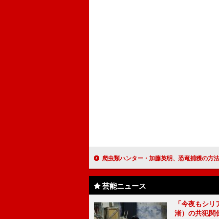
爬虫類ハンター・加藤英明、恐竜捕獲の方法を提案 「クレイジージャーニー」ト
芸能ニュース
「今夜もシリ
渚）の共犯関