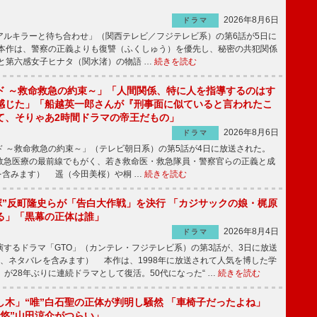
2026年8月6日
ドラマ
ルキラーと待ち合わせ」（関西テレビ／フジテレビ系）の第6話が5日に
本作は、警察の正義よりも復讐（ふくしゅう）を優先し、秘密の共犯関係
と第六感女子ヒナタ（関水渚）の物語 …
続きを読む
ド ～救命救急の約束～」「人間関係、特に人を指導するのはす
感じた」「船越英一郎さんが『刑事面に似ていると言われたこ
て、そりゃあ2時間ドラマの帝王だもの」
2026年8月6日
ドラマ
 ～救命救急の約束～」（テレビ朝日系）の第5話が4日に放送された。
急医療の最前線でもがく、若き救命医・救急隊員・警察官らの正義と成
を含みます） 遥（今田美桜）や桐 …
続きを読む
鬼塚”反町隆史らが「告白大作戦」を決行 「カジサックの娘・梶原
る」「黒幕の正体は誰」
2026年8月4日
ドラマ
するドラマ「GTO」（カンテレ・フジテレビ系）の第3話が、3日に放送
下、ネタバレを含みます） 本作は、1998年に放送されて人気を博した学
」が28年ぶりに連続ドラマとして復活。50代になった“ …
続きを読む
し木」“唯”白石聖の正体が判明し騒然 「車椅子だったよね」
“悠”山田涼介がつらい」