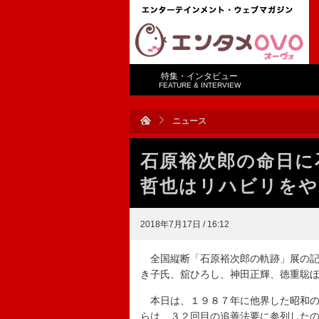
特集・インタビュー
FEATURE & INTERVIEW
ニュース
石原裕次郎の命日に
哲也はリハビリをや
2018年7月17日 / 16:12
全国縦断「石原裕次郎の軌跡」展の記
き子氏、舘ひろし、神田正輝、徳重聡
本日は、１９８７年に他界した昭和の
らは、３２回目の追善法要に参列した