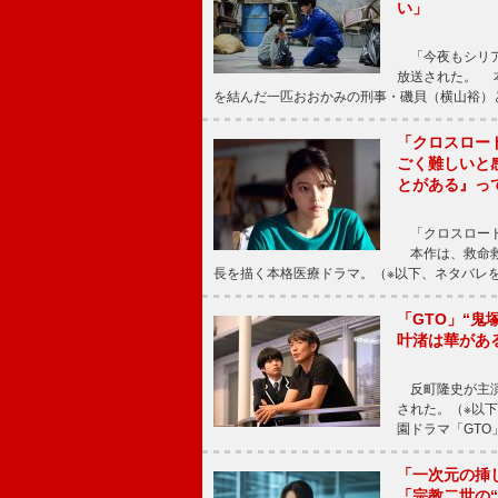
い」
「今夜もシリア
放送された。 
を結んだ一匹おおかみの刑事・磯貝（横山裕）
「クロスロー
ごく難しいと
とがある』っ
「クロスロード
本作は、救命救
長を描く本格医療ドラマ。（※以下、ネタバレ
「GTO」“
叶渚は華があ
反町隆史が主演
された。（※以
園ドラマ「GTO
「一次元の挿
「宗教二世の