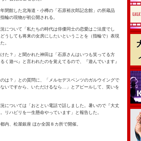
年閉館した北海道・小樽の「石原裕次郎記念館」の所蔵品
約指輪の現物が初公開される。
況について「私たちの時代は俳優同士の恋愛はご法度でし
、どうしても将来の女房にしたいということを（指輪で）表現
った。
けた？」と聞かれた神田は「石原さんはいつも笑ってる方
明るく遊べ』と言われたのを覚えてるので、『遊んでいます』
のは？」との質問に、「メルセデスベンツのガルウイングで
にないですから、いただけるなら…」とアピールして、笑いを
況については「おととい電話で話しました。暑いので『大丈
と。リハビリを一生懸命やっています」と報告した。
都内、松屋銀座 ほか全国８カ所で開催。