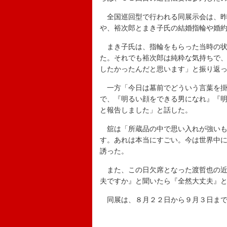
全国巡回型で行われる同展示会は、昨
や、裕次郎とまき子氏の結婚指輪や婚
まき子氏は、指輪をもらった当時の状
た。それでも裕次郎は純粋な気持ちで
したかったんだと思います」と振り返
一方「今日は墓前でどういう言葉を掛
で、『明るい顔をできる男になれ』『
と報告しました」と話した。
舘は「所蔵品の中で思い入れが強いも
す。あれは本当にすごい。今は世界中
誘った。
また、この日欠席となった渡哲也の近
夫ですか』と聞いたら『全然大丈夫』
同展は、８月２２日から９月３日まで