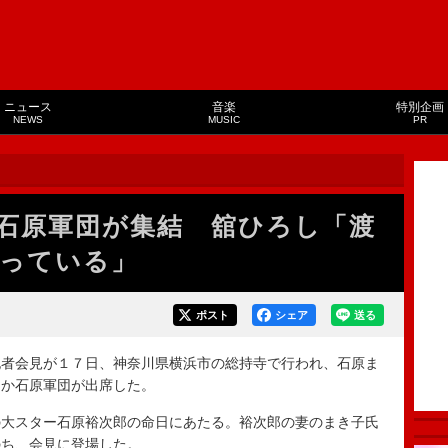
ニュース
音楽
特別企画
NEWS
MUSIC
PR
石原軍団が集結 舘ひろし「渡
っている」
ポスト
シェア
送る
者会見が１７日、神奈川県横浜市の総持寺で行われ、石原ま
ほか石原軍団が出席した。
大スター石原裕次郎の命日にあたる。裕次郎の妻のまき子氏
のち、会見に登場した。