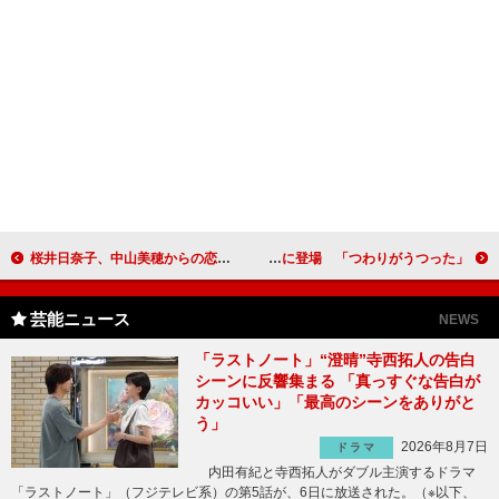
桜井日奈子、中山美穂からの恋愛アドバイスに納得 「深い。勉強になります！」
りゅうちぇる“産休直前”のぺこと一緒に登場 「つわりがうつった」
芸能ニュース
NEWS
「ラストノート」“澄晴”寺西拓人の告白
シーンに反響集まる 「真っすぐな告白が
カッコいい」「最高のシーンをありがと
う」
2026年8月7日
ドラマ
内田有紀と寺西拓人がダブル主演するドラマ
「ラストノート」（フジテレビ系）の第5話が、6日に放送された。（※以下、