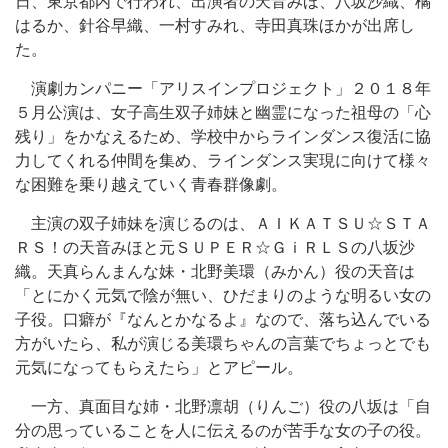
日、東京都内で行われ、出演者の天音みほ、八坂沙織、橘
はるか、針谷早織、一村すみれ、寺田真珠ほかが出席し
た。
演劇カンパニー「アリスインプロジェクト」２０１８年
５月公演は、女子高生双子姉妹と幽霊になった祖母の「心
残り」をかなえるため、学校中からラインダンス復活に協
力してくれる仲間を集め、ラインダンス実現に向けて様々
な困難を乗り越えていく青春群像劇。
主演の双子姉妹を演じるのは、ＡＩＫＡＴＳＵ☆ＳＴＡ
ＲＳ！の天音みほと元ＳＵＰＥＲ☆ＧｉＲＬＳの八坂沙
織。天真らんまんな妹・北野美環（みかん）役の天音は
「とにかく元気で陰が無い、ひだまりのような明るい女の
子役。口癖が『なんとかなるよ』なので、落ち込んでいる
方がいたら、私が演じる美環ちゃんの言葉でちょっとでも
元気になってもらえたら」とアピール。
一方、真面目な姉・北野凛胡（りんご）役の八坂は「自
分の思っていることを人に伝えるのが苦手な女の子の役。