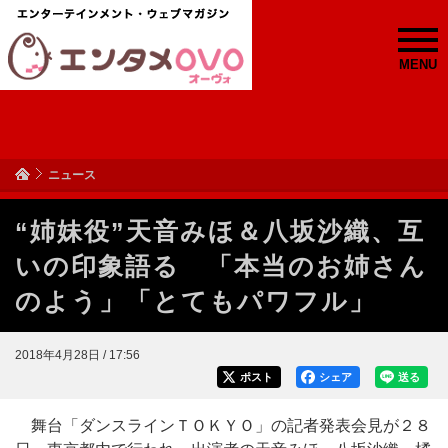
MENU
ニュース
“姉妹役”天音みほ＆八坂沙織、互
いの印象語る 「本当のお姉さん
のよう」「とてもパワフル」
2018年4月28日 / 17:56
ポスト
シェア
送る
舞台「ダンスラインＴＯＫＹＯ」の記者発表会見が２８