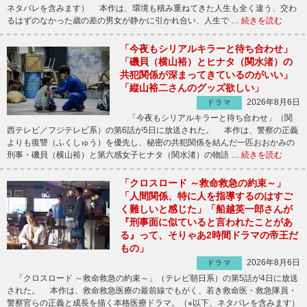
ネタバレを含みます） 本作は、環境も積み重ねてきた人生も全く違う、交わ
るはずのなかった歳の差の男女が静かに引かれ合い、人生で …
続きを読む
「今夜もシリアルキラーと待ち合わせ」
「磯貝（横山裕）とヒナタ（関水渚）の
共犯関係が深まってきているのがいい」
「縦山裕二さんのグッズ欲しい」
2026年8月6日
ドラマ
「今夜もシリアルキラーと待ち合わせ」（関
西テレビ／フジテレビ系）の第6話が5日に放送された。 本作は、警察の正義
よりも復讐（ふくしゅう）を優先し、秘密の共犯関係を結んだ一匹おおかみの
刑事・磯貝（横山裕）と第六感女子ヒナタ（関水渚）の物語 …
続きを読む
「クロスロード ～救命救急の約束～」
「人間関係、特に人を指導するのはすご
く難しいと感じた」「船越英一郎さんが
『刑事面に似ていると言われたことがあ
る』って、そりゃあ2時間ドラマの帝王だ
もの」
2026年8月6日
ドラマ
「クロスロード ～救命救急の約束～」（テレビ朝日系）の第5話が4日に放送
された。 本作は、救命救急医療の最前線でもがく、若き救命医・救急隊員・
警察官らの正義と成長を描く本格医療ドラマ。（※以下、ネタバレを含みます）