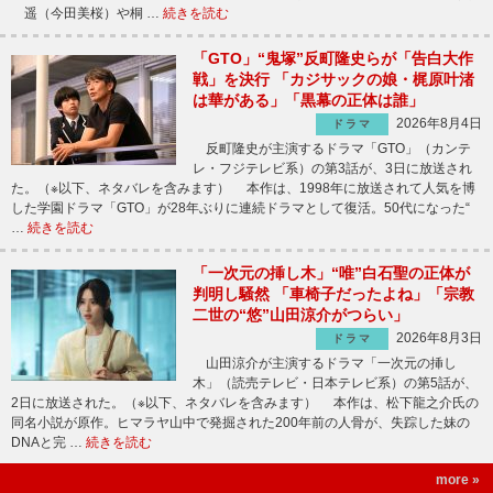
遥（今田美桜）や桐 …
続きを読む
「GTO」“鬼塚”反町隆史らが「告白大作
戦」を決行 「カジサックの娘・梶原叶渚
は華がある」「黒幕の正体は誰」
2026年8月4日
ドラマ
反町隆史が主演するドラマ「GTO」（カンテ
レ・フジテレビ系）の第3話が、3日に放送され
た。（※以下、ネタバレを含みます） 本作は、1998年に放送されて人気を博
した学園ドラマ「GTO」が28年ぶりに連続ドラマとして復活。50代になった“
…
続きを読む
「一次元の挿し木」“唯”白石聖の正体が
判明し騒然 「車椅子だったよね」「宗教
二世の“悠”山田涼介がつらい」
2026年8月3日
ドラマ
山田涼介が主演するドラマ「一次元の挿し
木」（読売テレビ・日本テレビ系）の第5話が、
2日に放送された。（※以下、ネタバレを含みます） 本作は、松下龍之介氏の
同名小説が原作。ヒマラヤ山中で発掘された200年前の人骨が、失踪した妹の
DNAと完 …
続きを読む
more »