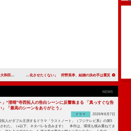
を見せたい」
サンド伊達「震災を風化させたくない」 狩野英孝、結婚の決め手は震災
NEWS
ト」“澄晴”寺西拓人の告白シーンに反響集まる 「真っすぐな告
い」「最高のシーンをありがとう」
2026年8月7日
ドラマ
拓人がダブル主演するドラマ「ラストノート」（フジテレビ系）の第5
送された。（※以下、ネタバレを含みます） 本作は、環境も積み重ねてき