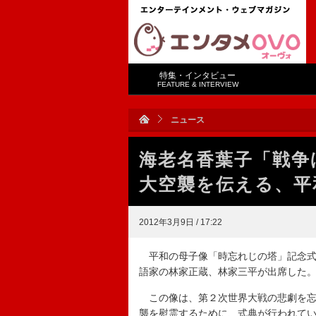
特集・インタビュー
FEATURE & INTERVIEW
ニュース
海老名香葉子「戦争
大空襲を伝える、平
2012年3月9日 / 17:22
平和の母子像「時忘れじの塔」記念式
語家の林家正蔵、林家三平が出席した
この像は、第２次世界大戦の悲劇を忘れ
襲を慰霊するために、式典が行われて