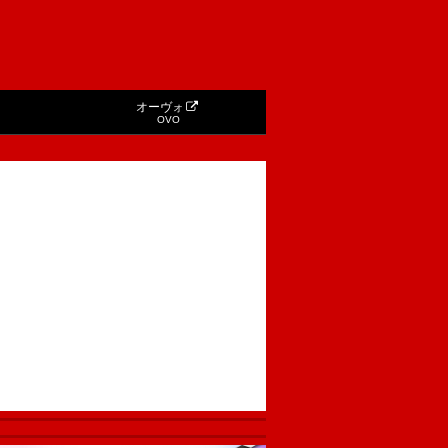
オーヴォ
OVO