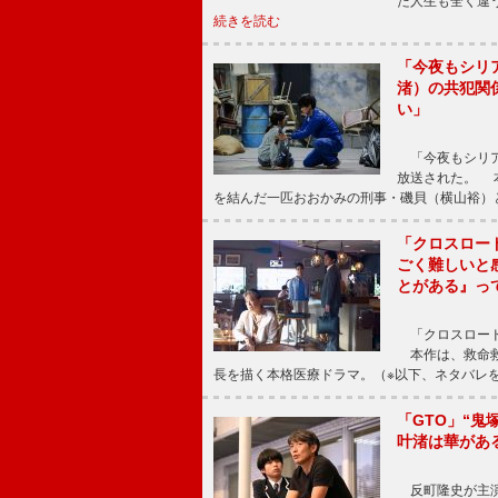
た人生も全く違
続きを読む
「今夜もシリ
渚）の共犯関
い」
「今夜もシリア
放送された。 
を結んだ一匹おおかみの刑事・磯貝（横山裕）
「クロスロー
ごく難しいと
とがある』っ
「クロスロード
本作は、救命救
長を描く本格医療ドラマ。（※以下、ネタバレ
「GTO」“
叶渚は華があ
反町隆史が主演