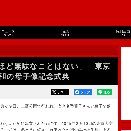
ニュース
音楽
特別企画
NEWS
MUSIC
PR
ほど無駄なことはない」 東京
和の母子像記念式典
ポスト
シェア
送る
典が９日、上野公園で行われ、海老名香葉子さんと息子で落
。
ないために建立されたもので、1945年３月10日の東京大空
いる。式は、黙とうに続き、台東区立忍岡中学校の生徒による