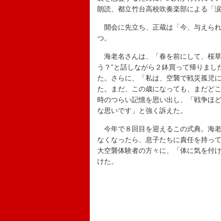
朗読、都立竹台高校吹奏楽部による「
開会に先立ち、正蔵は「今、与えられ
つ。
海老名さんは、「春を前にして、桜草
う？”と話しながら２鉢買って帰りまし
た。さらに、「私は、空襲で戦災孤児
た。まだ、この歳になっても、まだど
時のつらい記憶を思い出し、「戦争ほ
な思いです」と強く訴えた。
今年で８回目を迎えるこの式典。海老
なくなったら、息子たちに責任を持っ
大空襲体験者の方々に、「体に気を付
けた。