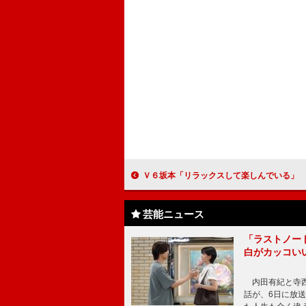
Ｖ６坂本「リラックスして楽しんでいる」 大和田美帆「両親に役者魂
芸能ニュース
「ラストノー
白がカッコい
内田有紀と寺西
話が、6日に放