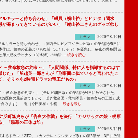
う、交わるはずのなかった歳の差の男女が静かに引かれ合い、人生で …
アルキラーと待ち合わせ」「磯貝（横山裕）とヒナタ（関水
係が深まってきているのがいい」「縦山裕二さんのグッズ欲し
2026年8月6日
ドラマ
ルキラーと待ち合わせ」（関西テレビ／フジテレビ系）の第6話が5日に
本作は、警察の正義よりも復讐（ふくしゅう）を優先し、秘密の共犯関係
と第六感女子ヒナタ（関水渚）の物語 …
続きを読む
ド ～救命救急の約束～」「人間関係、特に人を指導するのはす
感じた」「船越英一郎さんが『刑事面に似ていると言われたこ
て、そりゃあ2時間ドラマの帝王だもの」
2026年8月6日
ドラマ
 ～救命救急の約束～」（テレビ朝日系）の第5話が4日に放送された。
急医療の最前線でもがく、若き救命医・救急隊員・警察官らの正義と成
を含みます） 遥（今田美桜）や桐 …
続きを読む
鬼塚”反町隆史らが「告白大作戦」を決行 「カジサックの娘・梶原
る」「黒幕の正体は誰」
2026年8月4日
ドラマ
するドラマ「GTO」（カンテレ・フジテレビ系）の第3話が、3日に放送