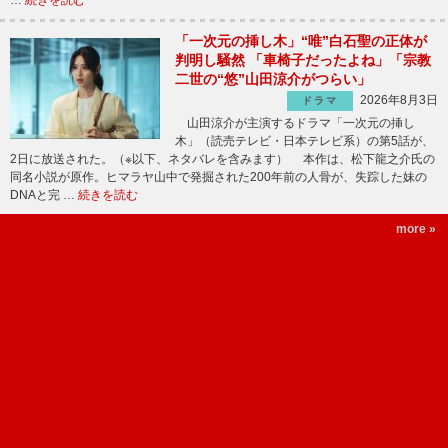
「一次元の挿し木」“唯”白石聖の正体が
判明し騒然 「車椅子だったよね」「宗教
二世の“悠”山田涼介がつらい」
2026年8月3日
ドラマ
山田涼介が主演するドラマ「一次元の挿し
木」（読売テレビ・日本テレビ系）の第5話が、
2日に放送された。（※以下、ネタバレを含みます） 本作は、松下龍之介氏の
同名小説が原作。ヒマラヤ山中で発掘された200年前の人骨が、失踪した妹の
DNAと完 …
続きを読む
more »