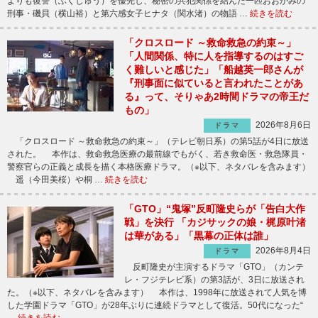
よりも復讐（ふくしゅう）を優先し、秘密の共犯関係を結んだ一匹おおかみの
刑事・磯貝（横山裕）と第六感女子ヒナタ（関水渚）の物語 …
続きを読む
「クロスロード ～救命救急の約束～」
「人間関係、特に人を指導するのはすご
く難しいと感じた」「船越英一郎さんが
『刑事面に似ていると言われたことがあ
る』って、そりゃあ2時間ドラマの帝王だ
もの」
2026年8月6日
ドラマ
「クロスロード ～救命救急の約束～」（テレビ朝日系）の第5話が4日に放送
された。 本作は、救命救急医療の最前線でもがく、若き救命医・救急隊員・
警察官らの正義と成長を描く本格医療ドラマ。（※以下、ネタバレを含みます）
遥（今田美桜）や桐 …
続きを読む
「GTO」“鬼塚”反町隆史らが「告白大作
戦」を決行 「カジサックの娘・梶原叶渚
は華がある」「黒幕の正体は誰」
2026年8月4日
ドラマ
反町隆史が主演するドラマ「GTO」（カンテ
レ・フジテレビ系）の第3話が、3日に放送され
た。（※以下、ネタバレを含みます） 本作は、1998年に放送されて人気を博
した学園ドラマ「GTO」が28年ぶりに連続ドラマとして復活。50代になった“
…
続きを読む