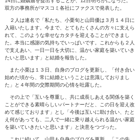
14日に婚姻届を提出することが、12日明らかになった。
双方の事務所がマスコミ各社にファクスで発表した。
２人は連名で「私たち、小栗旬と山田優は３月１４日に
入籍いたします。今まで、とてもたくさんの方々に支えら
れて、このような幸せなカタチを迎えることができまし
た。本当に感謝の気持ちでいっぱいです。これからも２人
で支えあい、一日一日を大切に、温かい家庭を築いていき
たいと思います」と結婚を報告した。
また小栗は１３日、自身のブログを更新し、「付き合い
始めた頃から、常に結婚ということは意識しておりまし
た」と４年間の交際期間の心情を吐露した。
その上で「互いを尊重し、共に成長しあえる関係を築く
ことができる素晴らしいパートナーだと、この日を迎え改
めて感じております」とし「今後は互いに助け合い、たと
え何があっても、二人で一緒に乗り越えられる温かい家庭
を築いていきたいと思います」と決意をつづった。
これに続いて、山田も自身のブログを更新。「この先、