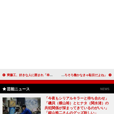
齊藤工、好きな人に囲まれ「幸せでした」 高橋一生も「ご一緒できたのはご縁」
庄司智春、ミキティの“アメとムチ”を明かす インフル回復時は「そろそろ働かなきゃ駄目だよね」
芸能ニュース
NEWS
「今夜もシリアルキラーと待ち合わせ」
「磯貝（横山裕）とヒナタ（関水渚）の
共犯関係が深まってきているのがいい」
「縦山裕二さんのグッズ欲しい」