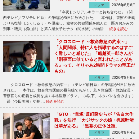
2026年8月6日
ドラマ
「今夜もシリアルキラーと待ち合わせ」（関
西テレビ／フジテレビ系）の第6話が5日に放送された。 本作は、警察の正義
よりも復讐（ふくしゅう）を優先し、秘密の共犯関係を結んだ一匹おおかみの
刑事・磯貝（横山裕）と第六感女子ヒナタ（関水渚）の物語 …
続きを読む
「クロスロード ～救命救急の約束～」
「人間関係、特に人を指導するのはすご
く難しいと感じた」「船越英一郎さんが
『刑事面に似ていると言われたことがあ
る』って、そりゃあ2時間ドラマの帝王だ
もの」
2026年8月6日
ドラマ
「クロスロード ～救命救急の約束～」（テレビ朝日系）の第5話が4日に放送
された。 本作は、救命救急医療の最前線でもがく、若き救命医・救急隊員・
警察官らの正義と成長を描く本格医療ドラマ。（※以下、ネタバレを含みます）
遥（今田美桜）や桐 …
続きを読む
「GTO」“鬼塚”反町隆史らが「告白大作
戦」を決行 「カジサックの娘・梶原叶渚
は華がある」「黒幕の正体は誰」
2026年8月4日
ドラマ