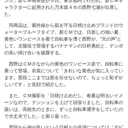
ンス」新ＣＭ発表会が５日、東京都内で行われ、新ＣＭキ
ャラクターに起用された乃木坂４６の西野七瀬が出席し
た。
同商品は、紫外線から肌を守る日焼け止めブランドのウ
ォータープルーフタイプ。新ＣＭでは、日差しの強い夏、
黄色いワンピースを着て自転車を漕ぐ西野が、“天の声”と
して、太陽役で登場するバナナマンの日村勇紀と、テンポ
の良い掛け合いを披露する。
西野はＣＭさながらの黄色のワンピース姿で、自転車に
乗って登場。衣装について「きれいな黄色が気に入ってい
ます。普段ここまでは肌を出せないので、ちょっと恥ずか
しいです」と笑顔で紹介した。
また、ＣＭ撮影を「日焼け止めだし、春夏は明るいイメ
ージなので、テンションを上げて頑張りました。自転車の
扱いは、高校生のときに、ずっと自転車通学をしていたの
で大丈夫でした」と振り返った。
普段から仲が良いという日村との共演については「デビ