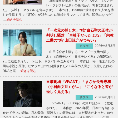
反町隆史が主演するドラマ「GTO」（カンテ
レ・フジテレビ系）の第3話が、3日に放送され
た。（※以下、ネタバレを含みます） 本作は、1998年に放送されて人気を博
した学園ドラマ「GTO」が28年ぶりに連続ドラマとして復活。50代になった“
…
続きを読む
「一次元の挿し木」“唯”白石聖の正体が
判明し騒然 「車椅子だったよね」「宗教
二世の“悠”山田涼介がつらい」
2026年8月3日
ドラマ
山田涼介が主演するドラマ「一次元の挿し
木」（読売テレビ・日本テレビ系）の第5話が、
2日に放送された。（※以下、ネタバレを含みます） 本作は、松下龍之介氏の
同名小説が原作。ヒマラヤ山中で発掘された200年前の人骨が、失踪した妹の
DNAと完 …
続きを読む
日曜劇場「VIVANT」「まさか長野専務
（小日向文世）が…」「こうなると皆が
怪しく見える」
2026年8月3日
ドラマ
「VIVANT」（TBS系）の第12話が2日に放送
された。 本作は、2023年夏、日本中を熱狂さ
せたドラマの続編。乃木憂助（堺雅人）の冒険には、まだ続きがあった。前作
のラストシーンから直結する物語。“世界を巻き込む大きな渦”が、ついに別 …