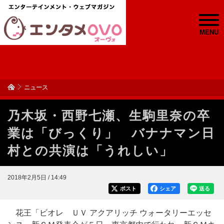
MENU
ニュース
乃木坂・西野七瀬、生駒里奈の卒
業は「びっくり」 バナナマン日
村との共演は「うれしい」
2018年2月5日 / 14:49
ポスト
シェア
送る
花王「ビオレ ＵＶ アクアリッチ ウォータリーエッセ