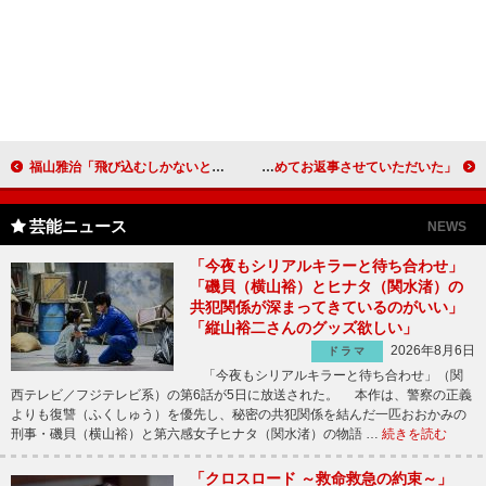
福山雅治「飛び込むしかないと思った」 ジョン・ウー監督からのオファーに感激
安藤サクラ、朝ドラ初の“ママ”ヒロイン 「覚悟を決めてお返事させていただいた」
芸能ニュース
NEWS
「今夜もシリアルキラーと待ち合わせ」
「磯貝（横山裕）とヒナタ（関水渚）の
共犯関係が深まってきているのがいい」
「縦山裕二さんのグッズ欲しい」
2026年8月6日
ドラマ
「今夜もシリアルキラーと待ち合わせ」（関
西テレビ／フジテレビ系）の第6話が5日に放送された。 本作は、警察の正義
よりも復讐（ふくしゅう）を優先し、秘密の共犯関係を結んだ一匹おおかみの
刑事・磯貝（横山裕）と第六感女子ヒナタ（関水渚）の物語 …
続きを読む
「クロスロード ～救命救急の約束～」