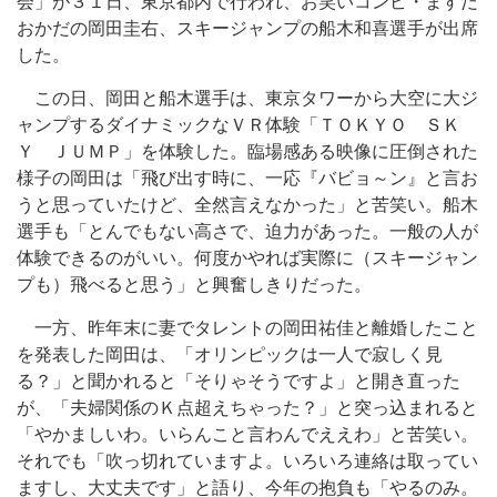
会」が３１日、東京都内で行われ、お笑いコンビ・ますだ
おかだの岡田圭右、スキージャンプの船木和喜選手が出席
した。
この日、岡田と船木選手は、東京タワーから大空に大ジ
ャンプするダイナミックなＶＲ体験「ＴＯＫＹＯ ＳＫ
Ｙ ＪＵＭＰ」を体験した。臨場感ある映像に圧倒された
様子の岡田は「飛び出す時に、一応『バビョ～ン』と言お
うと思っていたけど、全然言えなかった」と苦笑い。船木
選手も「とんでもない高さで、迫力があった。一般の人が
体験できるのがいい。何度かやれば実際に（スキージャン
プも）飛べると思う」と興奮しきりだった。
一方、昨年末に妻でタレントの岡田祐佳と離婚したこと
を発表した岡田は、「オリンピックは一人で寂しく見
る？」と聞かれると「そりゃそうですよ」と開き直った
が、「夫婦関係のＫ点超えちゃった？」と突っ込まれると
「やかましいわ。いらんこと言わんでええわ」と苦笑い。
それでも「吹っ切れていますよ。いろいろ連絡は取ってい
ますし、大丈夫です」と語り、今年の抱負も「やるのみ。