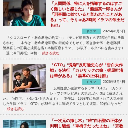
「人間関係、特に人を指導するのはすご
く難しいと感じた」「船越英一郎さんが
『刑事面に似ていると言われたことがあ
る』って、そりゃあ2時間ドラマの帝王だ
もの」
2026年8月6日
ドラマ
「クロスロード ～救命救急の約束～」（テレビ朝日系）の第5話が4日に放送
された。 本作は、救命救急医療の最前線でもがく、若き救命医・救急隊員・
警察官らの正義と成長を描く本格医療ドラマ。（※以下、ネタバレを含みます）
遥（今田美桜）や桐 …
続きを読む
「GTO」“鬼塚”反町隆史らが「告白大作
戦」を決行 「カジサックの娘・梶原叶渚
は華がある」「黒幕の正体は誰」
2026年8月4日
ドラマ
反町隆史が主演するドラマ「GTO」（カンテ
レ・フジテレビ系）の第3話が、3日に放送され
た。（※以下、ネタバレを含みます） 本作は、1998年に放送されて人気を博
した学園ドラマ「GTO」が28年ぶりに連続ドラマとして復活。50代になった“
…
続きを読む
「一次元の挿し木」“唯”白石聖の正体が
判明し騒然 「車椅子だったよね」「宗教