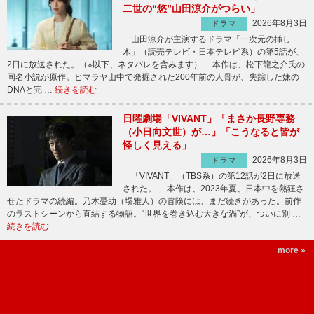
二世の“悠”山田涼介がつらい」
2026年8月3日
ドラマ
山田涼介が主演するドラマ「一次元の挿し
木」（読売テレビ・日本テレビ系）の第5話が、
2日に放送された。（※以下、ネタバレを含みます） 本作は、松下龍之介氏の
同名小説が原作。ヒマラヤ山中で発掘された200年前の人骨が、失踪した妹の
DNAと完 …
続きを読む
日曜劇場「VIVANT」「まさか長野専務
（小日向文世）が…」「こうなると皆が
怪しく見える」
2026年8月3日
ドラマ
「VIVANT」（TBS系）の第12話が2日に放送
された。 本作は、2023年夏、日本中を熱狂さ
せたドラマの続編。乃木憂助（堺雅人）の冒険には、まだ続きがあった。前作
のラストシーンから直結する物語。“世界を巻き込む大きな渦”が、ついに別 …
続きを読む
more »