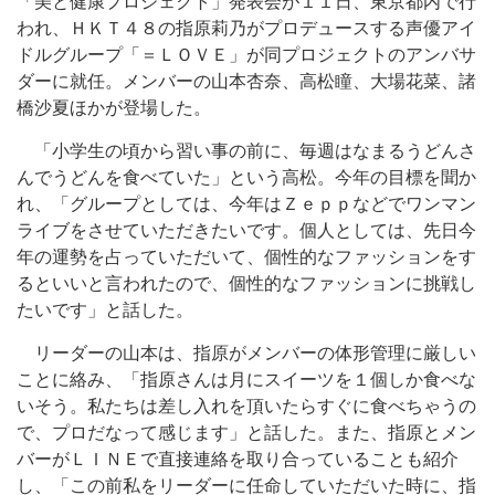
「美と健康プロジェクト」発表会が１１日、東京都内で行
われ、ＨＫＴ４８の指原莉乃がプロデュースする声優アイ
ドルグループ「＝ＬＯＶＥ」が同プロジェクトのアンバサ
ダーに就任。メンバーの山本杏奈、高松瞳、大場花菜、諸
橋沙夏ほかが登場した。
「小学生の頃から習い事の前に、毎週はなまるうどんさ
んでうどんを食べていた」という高松。今年の目標を聞か
れ、「グループとしては、今年はＺｅｐｐなどでワンマン
ライブをさせていただきたいです。個人としては、先日今
年の運勢を占っていただいて、個性的なファッションをす
るといいと言われたので、個性的なファッションに挑戦し
たいです」と話した。
リーダーの山本は、指原がメンバーの体形管理に厳しい
ことに絡み、「指原さんは月にスイーツを１個しか食べな
いそう。私たちは差し入れを頂いたらすぐに食べちゃうの
で、プロだなって感じます」と話した。また、指原とメン
バーがＬＩＮＥで直接連絡を取り合っていることも紹介
し、「この前私をリーダーに任命していただいた時に、指