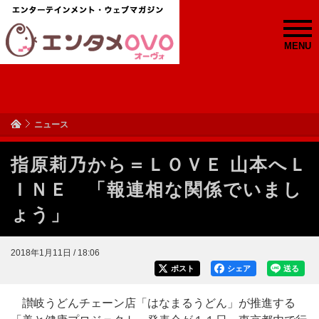
MENU
ニュース
指原莉乃から＝ＬＯＶＥ 山本へＬ
ＩＮＥ 「報連相な関係でいまし
ょう」
2018年1月11日 / 18:06
ポスト
シェア
送る
讃岐うどんチェーン店「はなまるうどん」が推進する