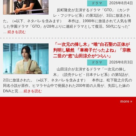
2026年8月4日
ドラマ
反町隆史が主演するドラマ「GTO」（カンテ
レ・フジテレビ系）の第3話が、3日に放送され
た。（※以下、ネタバレを含みます） 本作は、1998年に放送されて人気を博
した学園ドラマ「GTO」が28年ぶりに連続ドラマとして復活。50代になった“
…
続きを読む
「一次元の挿し木」“唯”白石聖の正体が
判明し騒然 「車椅子だったよね」「宗教
二世の“悠”山田涼介がつらい」
2026年8月3日
ドラマ
山田涼介が主演するドラマ「一次元の挿し
木」（読売テレビ・日本テレビ系）の第5話が、
2日に放送された。（※以下、ネタバレを含みます） 本作は、松下龍之介氏の
同名小説が原作。ヒマラヤ山中で発掘された200年前の人骨が、失踪した妹の
DNAと完 …
続きを読む
more »