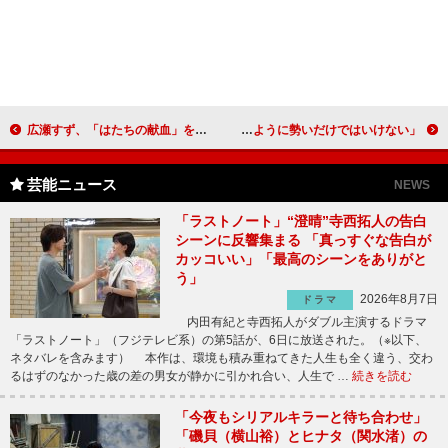
広瀬すず、「はたちの献血」を熱烈ＰＲ 自身の二十歳に対しては「実感がない」
中川翔子、舞台ヒロインに全力投球 「今までのように勢いだけではいけない」
芸能ニュース
NEWS
「ラストノート」“澄晴”寺西拓人の告白
シーンに反響集まる 「真っすぐな告白が
カッコいい」「最高のシーンをありがと
う」
2026年8月7日
ドラマ
内田有紀と寺西拓人がダブル主演するドラマ
「ラストノート」（フジテレビ系）の第5話が、6日に放送された。（※以下、
ネタバレを含みます） 本作は、環境も積み重ねてきた人生も全く違う、交わ
るはずのなかった歳の差の男女が静かに引かれ合い、人生で …
続きを読む
「今夜もシリアルキラーと待ち合わせ」
「磯貝（横山裕）とヒナタ（関水渚）の