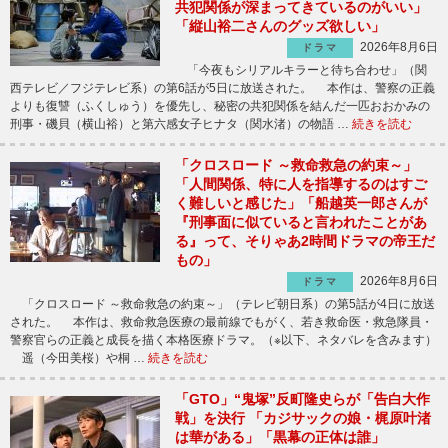
共犯関係が深まってきているのがいい」
「縦山裕二さんのグッズ欲しい」
2026年8月6日
ドラマ
「今夜もシリアルキラーと待ち合わせ」（関
西テレビ／フジテレビ系）の第6話が5日に放送された。 本作は、警察の正義
よりも復讐（ふくしゅう）を優先し、秘密の共犯関係を結んだ一匹おおかみの
刑事・磯貝（横山裕）と第六感女子ヒナタ（関水渚）の物語 …
続きを読む
「クロスロード ～救命救急の約束～」
「人間関係、特に人を指導するのはすご
く難しいと感じた」「船越英一郎さんが
『刑事面に似ていると言われたことがあ
る』って、そりゃあ2時間ドラマの帝王だ
もの」
2026年8月6日
ドラマ
「クロスロード ～救命救急の約束～」（テレビ朝日系）の第5話が4日に放送
された。 本作は、救命救急医療の最前線でもがく、若き救命医・救急隊員・
警察官らの正義と成長を描く本格医療ドラマ。（※以下、ネタバレを含みます）
遥（今田美桜）や桐 …
続きを読む
「GTO」“鬼塚”反町隆史らが「告白大作
戦」を決行 「カジサックの娘・梶原叶渚
は華がある」「黒幕の正体は誰」