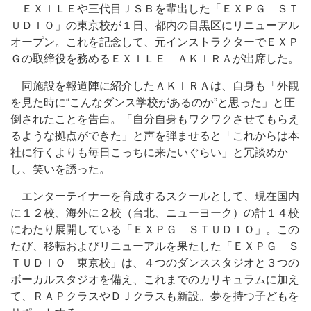
ＥＸＩＬＥや三代目ＪＳＢを輩出した「ＥＸＰＧ ＳＴ
ＵＤＩＯ」の東京校が１日、都内の目黒区にリニューアル
オープン。これを記念して、元インストラクターでＥＸＰ
Ｇの取締役を務めるＥＸＩＬＥ ＡＫＩＲＡが出席した。
同施設を報道陣に紹介したＡＫＩＲＡは、自身も「外観
を見た時に“こんなダンス学校があるのか”と思った」と圧
倒されたことを告白。「自分自身もワクワクさせてもらえ
るような拠点ができた」と声を弾ませると「これからは本
社に行くよりも毎日こっちに来たいぐらい」と冗談めか
し、笑いを誘った。
エンターテイナーを育成するスクールとして、現在国内
に１２校、海外に２校（台北、ニューヨーク）の計１４校
にわたり展開している「ＥＸＰＧ ＳＴＵＤＩＯ」。この
たび、移転およびリニューアルを果たした「ＥＸＰＧ Ｓ
ＴＵＤＩＯ 東京校」は、４つのダンススタジオと３つの
ボーカルスタジオを備え、これまでのカリキュラムに加え
て、ＲＡＰクラスやＤＪクラスも新設。夢を持つ子どもを