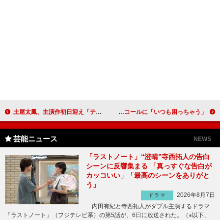
土屋太鳳、主演作初日迎え「テイクオフ」宣言 万感の思い伝わらず間宮祥太朗が通訳
ミュージカル「デスノート」、キャスト復帰で意気込み 小池徹平は“宿敵”からのラブコールに「いつも困っちゃう」
芸能ニュース
NEWS
「ラストノート」“澄晴”寺西拓人の告白
シーンに反響集まる 「真っすぐな告白が
カッコいい」「最高のシーンをありがと
う」
2026年8月7日
ドラマ
内田有紀と寺西拓人がダブル主演するドラマ
「ラストノート」（フジテレビ系）の第5話が、6日に放送された。（※以下、