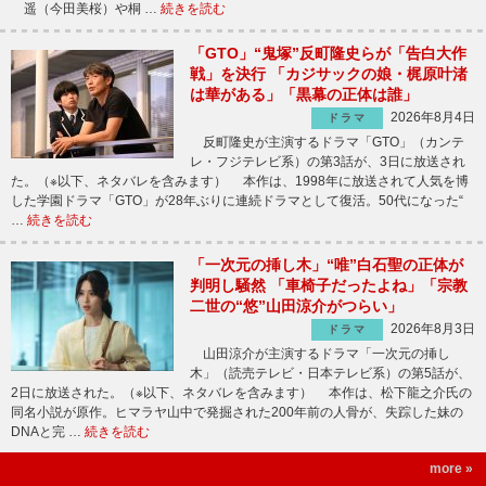
遥（今田美桜）や桐 …
続きを読む
「GTO」“鬼塚”反町隆史らが「告白大作
戦」を決行 「カジサックの娘・梶原叶渚
は華がある」「黒幕の正体は誰」
2026年8月4日
ドラマ
反町隆史が主演するドラマ「GTO」（カンテ
レ・フジテレビ系）の第3話が、3日に放送され
た。（※以下、ネタバレを含みます） 本作は、1998年に放送されて人気を博
した学園ドラマ「GTO」が28年ぶりに連続ドラマとして復活。50代になった“
…
続きを読む
「一次元の挿し木」“唯”白石聖の正体が
判明し騒然 「車椅子だったよね」「宗教
二世の“悠”山田涼介がつらい」
2026年8月3日
ドラマ
山田涼介が主演するドラマ「一次元の挿し
木」（読売テレビ・日本テレビ系）の第5話が、
2日に放送された。（※以下、ネタバレを含みます） 本作は、松下龍之介氏の
同名小説が原作。ヒマラヤ山中で発掘された200年前の人骨が、失踪した妹の
DNAと完 …
続きを読む
more »