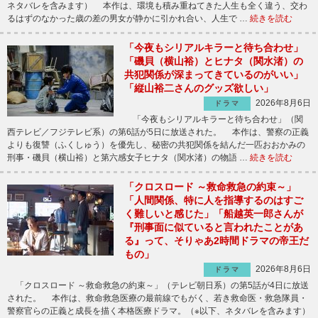
ネタバレを含みます） 本作は、環境も積み重ねてきた人生も全く違う、交わ
るはずのなかった歳の差の男女が静かに引かれ合い、人生で …
続きを読む
「今夜もシリアルキラーと待ち合わせ」
「磯貝（横山裕）とヒナタ（関水渚）の
共犯関係が深まってきているのがいい」
「縦山裕二さんのグッズ欲しい」
2026年8月6日
ドラマ
「今夜もシリアルキラーと待ち合わせ」（関
西テレビ／フジテレビ系）の第6話が5日に放送された。 本作は、警察の正義
よりも復讐（ふくしゅう）を優先し、秘密の共犯関係を結んだ一匹おおかみの
刑事・磯貝（横山裕）と第六感女子ヒナタ（関水渚）の物語 …
続きを読む
「クロスロード ～救命救急の約束～」
「人間関係、特に人を指導するのはすご
く難しいと感じた」「船越英一郎さんが
『刑事面に似ていると言われたことがあ
る』って、そりゃあ2時間ドラマの帝王だ
もの」
2026年8月6日
ドラマ
「クロスロード ～救命救急の約束～」（テレビ朝日系）の第5話が4日に放送
された。 本作は、救命救急医療の最前線でもがく、若き救命医・救急隊員・
警察官らの正義と成長を描く本格医療ドラマ。（※以下、ネタバレを含みます）