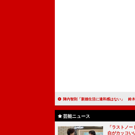
陣内智則「新婚生活に違和感はない」 鈴木福の“懐事
芸能ニュース
「ラストノー
白がカッコい