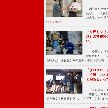
内田有紀と寺西
話が、6日に放
た人生も全く違
続きを読む
「今夜もシリ
渚）の共犯関
い」
「今夜もシリア
放送された。 
を結んだ一匹おおかみの刑事・磯貝（横山裕）
「クロスロー
ごく難しいと
とがある』っ
「クロスロード
本作は、救命救
長を描く本格医療ドラマ。（※以下、ネタバレ