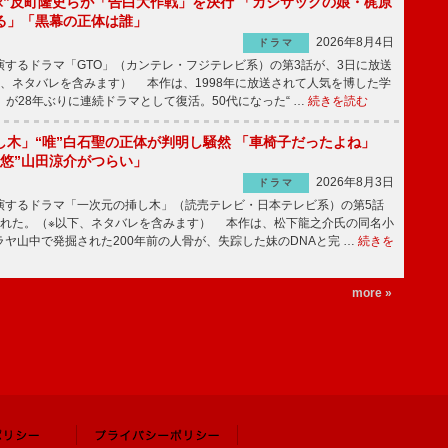
鬼塚”反町隆史らが「告白大作戦」を決行 「カジサックの娘・梶原
る」「黒幕の正体は誰」
2026年8月4日
ドラマ
するドラマ「GTO」（カンテレ・フジテレビ系）の第3話が、3日に放送
下、ネタバレを含みます） 本作は、1998年に放送されて人気を博した学
」が28年ぶりに連続ドラマとして復活。50代になった“ …
続きを読む
し木」“唯”白石聖の正体が判明し騒然 「車椅子だったよね」
“悠”山田涼介がつらい」
2026年8月3日
ドラマ
するドラマ「一次元の挿し木」（読売テレビ・日本テレビ系）の第5話
された。（※以下、ネタバレを含みます） 本作は、松下龍之介氏の同名小
ヤ山中で発掘された200年前の人骨が、失踪した妹のDNAと完 …
続きを
more »