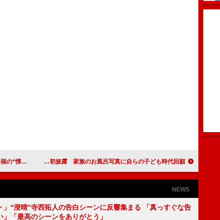
情”を追求
星野源、新ＣＭで書き下ろし楽曲「肌」初披露 家族のお風呂写真に自らの子ども時代回顧
NEWS
ト」“澄晴”寺西拓人の告白シーンに反響集まる 「真っすぐな告
い」「最高のシーンをありがとう」