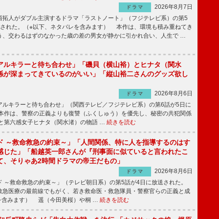
2026年8月7日
ドラマ
拓人がダブル主演するドラマ「ラストノート」（フジテレビ系）の第5
送された。（※以下、ネタバレを含みます） 本作は、環境も積み重ねてき
う、交わるはずのなかった歳の差の男女が静かに引かれ合い、人生で …
アルキラーと待ち合わせ」「磯貝（横山裕）とヒナタ（関水
係が深まってきているのがいい」「縦山裕二さんのグッズ欲し
2026年8月6日
ドラマ
ルキラーと待ち合わせ」（関西テレビ／フジテレビ系）の第6話が5日に
本作は、警察の正義よりも復讐（ふくしゅう）を優先し、秘密の共犯関係
と第六感女子ヒナタ（関水渚）の物語 …
続きを読む
ド ～救命救急の約束～」「人間関係、特に人を指導するのはす
感じた」「船越英一郎さんが『刑事面に似ていると言われたこ
て、そりゃあ2時間ドラマの帝王だもの」
2026年8月6日
ドラマ
 ～救命救急の約束～」（テレビ朝日系）の第5話が4日に放送された。
急医療の最前線でもがく、若き救命医・救急隊員・警察官らの正義と成
を含みます） 遥（今田美桜）や桐 …
続きを読む