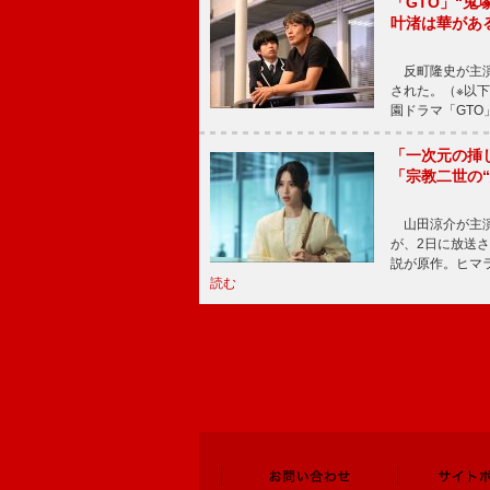
「GTO」“
叶渚は華があ
反町隆史が主演
された。（※以
園ドラマ「GTO
「一次元の挿
「宗教二世の
山田涼介が主演
が、2日に放送
説が原作。ヒマラ
読む