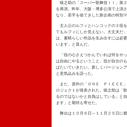
猿之助の「スーパー歌舞伎ＩＩ」第２
を再演。昨年、大阪・博多公演で上演
なり、若手を抜てきした新企画の特別
主人公のルフィとハンコックの２役を
てもルフィにしか見えない。大丈夫だ
は、素晴らしい作品を生み出すには必
います」と喜んだ。
「役の心さえつかんでいれば何をやっ
は自由にやるということ。役が自分の
ばたいていきたい。新しくバージョン
と意気込みを語った。
また、原作の「ＯＮＥ ＰＩＥＣＥ」
ロジェクトが発表された。猿之助は「
るのではないかと自負はしている」と
ます」と期待も寄せた。
舞台は１０月６日～１１月２５日に都