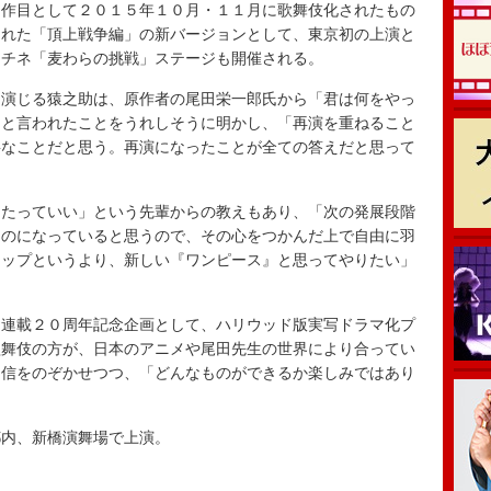
作目として２０１５年１０月・１１月に歌舞伎化されたもの
された「頂上戦争編」の新バージョンとして、東京初の上演と
マチネ「麦わらの挑戦」ステージも開催される。
演じる猿之助は、原作者の尾田栄一郎氏から「君は何をやっ
」と言われたことをうれしそうに明かし、「再演を重ねること
要なことだと思う。再演になったことが全ての答えだと思って
たっていい」という先輩からの教えもあり、「次の発展段階
ものになっていると思うので、その心をつかんだ上で自由に羽
アップというより、新しい『ワンピース』と思ってやりたい」
連載２０周年記念企画として、ハリウッド版実写ドラマ化プ
歌舞伎の方が、日本のアニメや尾田先生の世界により合ってい
自信をのぞかせつつ、「どんなものができるか楽しみではあり
内、新橋演舞場で上演。