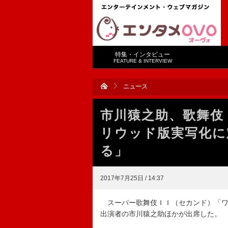
特集・インタビュー
FEATURE & INTERVIEW
ニュース
市川猿之助、歌舞伎
リウッド版実写化に
る」
2017年7月25日 / 14:37
スーパー歌舞伎ＩＩ（セカンド）「ワ
出演者の市川猿之助ほかが出席した。