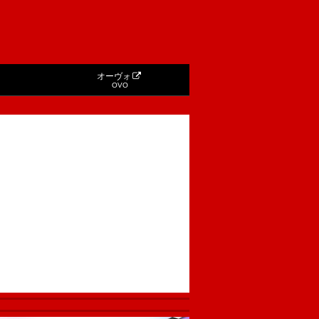
オーヴォ
OVO