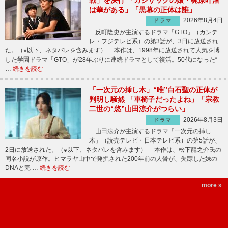
は華がある」「黒幕の正体は誰」
2026年8月4日
ドラマ
反町隆史が主演するドラマ「GTO」（カンテ
レ・フジテレビ系）の第3話が、3日に放送され
た。（※以下、ネタバレを含みます） 本作は、1998年に放送されて人気を博
した学園ドラマ「GTO」が28年ぶりに連続ドラマとして復活。50代になった“
…
続きを読む
「一次元の挿し木」“唯”白石聖の正体が
判明し騒然 「車椅子だったよね」「宗教
二世の“悠”山田涼介がつらい」
2026年8月3日
ドラマ
山田涼介が主演するドラマ「一次元の挿し
木」（読売テレビ・日本テレビ系）の第5話が、
2日に放送された。（※以下、ネタバレを含みます） 本作は、松下龍之介氏の
同名小説が原作。ヒマラヤ山中で発掘された200年前の人骨が、失踪した妹の
DNAと完 …
続きを読む
more »