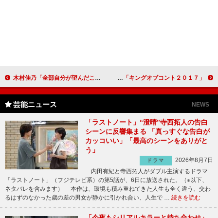
木村佳乃「全部自分が望んだこと」 “働く女性”として仕事と育児を語る
「キングオブコント２０１７」開催決定！ 相席・山崎、優勝できなければ「セクシー写真集」
芸能ニュース
NEWS
「ラストノート」“澄晴”寺西拓人の告白
シーンに反響集まる 「真っすぐな告白が
カッコいい」「最高のシーンをありがと
う」
2026年8月7日
ドラマ
内田有紀と寺西拓人がダブル主演するドラマ
「ラストノート」（フジテレビ系）の第5話が、6日に放送された。（※以下、
ネタバレを含みます） 本作は、環境も積み重ねてきた人生も全く違う、交わ
るはずのなかった歳の差の男女が静かに引かれ合い、人生で …
続きを読む
「今夜もシリアルキラーと待ち合わせ」