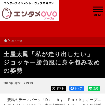
MENU
ニュース
土屋太鳳「私が走り出したい」
ジョッキー勝負服に身を包み攻め
の姿勢
2017年5月22日 / 19:13
ポスト
シェア
送る
競馬のテーマパーク「Ｄｅｒｂｙ Ｐａｒｋ」オープニ