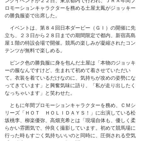
ングイベントが２２日、東京都内で行われ、ＪＲＡ年間プ
ロモーションキャラクターを務める土屋太鳳がジョッキー
の勝負服姿で出席した。
イベントは、第８４回日本ダービー（ＧＩ）の開催に先
立ち、２３日から２８日までの期間限定で都内、新宿高島
屋１階の特設会場で開催。競馬の楽しみが凝縮されたコン
テンツが無料で楽しめる。
ピンク色の勝負服に身を包んだ土屋は「本物のジョッキ
ーの服なんですけど、生まれて初めて着させていただい
て。衣装を着ているだけなのに、気持ちが攻めの姿勢にな
ってきています」と興奮気味に語り、「私が走り出したく
なっちゃいます」と笑わせた。
ともに年間プロモーションキャラクターを務め、ＣＭシ
リーズ「ＨＯＴ ＨＯＬＩＤＡＹＳ！」に出演している松
坂桃李、柳楽優弥、高畑充希とは「現場自体も、優しく柔
らかい雰囲気で、仲良く撮影しています。初めて競馬場に
行った時もすごく気持ちいいのと同時に、圧倒される空気