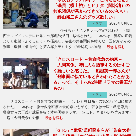
「磯貝（横山裕）とヒナタ（関水渚）の
共犯関係が深まってきているのがいい」
「縦山裕二さんのグッズ欲しい」
2026年8月6日
ドラマ
「今夜もシリアルキラーと待ち合わせ」（関
西テレビ／フジテレビ系）の第6話が5日に放送された。 本作は、警察の正義
よりも復讐（ふくしゅう）を優先し、秘密の共犯関係を結んだ一匹おおかみの
刑事・磯貝（横山裕）と第六感女子ヒナタ（関水渚）の物語 …
続きを読む
「クロスロード ～救命救急の約束～」
「人間関係、特に人を指導するのはすご
く難しいと感じた」「船越英一郎さんが
『刑事面に似ていると言われたことがあ
る』って、そりゃあ2時間ドラマの帝王だ
もの」
2026年8月6日
ドラマ
「クロスロード ～救命救急の約束～」（テレビ朝日系）の第5話が4日に放送
された。 本作は、救命救急医療の最前線でもがく、若き救命医・救急隊員・
警察官らの正義と成長を描く本格医療ドラマ。（※以下、ネタバレを含みます）
遥（今田美桜）や桐 …
続きを読む
「GTO」“鬼塚”反町隆史らが「告白大作
戦」を決行 「カジサックの娘・梶原叶渚