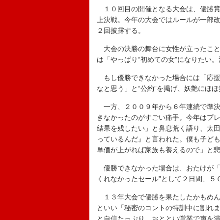
１０回目の開催となる大会は、優勝賞
上決戦。今年の大会ではルールが一部
２回披露する。
大会の決勝の舞台に女性が立ったこと
は「やっぱり“初めての女”になりたい
もし優勝できなかった場合には「応援
なと思う」と“公約”を掲げ、妖艶にほ
一方、２００９年から６年連続で準決
きなかったのがすごい痛手。今年はプ
結果を残したい」と鼻息荒く語り、太
っているんだ』と言われた。僕も子ど
単価が上がれば家族も養えるので」と
優勝できなかった場合は、おたけが「
くれなかったセール”として２日間、５
１３年大会で優勝を果たしたかもめん
といい「秘密のコントの特訓中に割れ
と自信たっぷり。おととい営業で声を