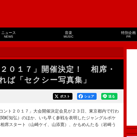
ニュース
音楽
特別企画
NEWS
MUSIC
PR
２０１７」開催決定！ 相席・
れば「セクシー写真集」
ポスト
シェア
送る
コント２０１７」大会開催決定会見が２３日、東京都内で行わ
、関町知弘）のほか、いち早く参戦を表明したジャングルポケ
、相席スタート（山崎ケイ、山添寛）、かもめんたる（岩崎う