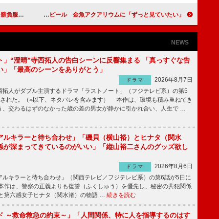
攻めの姿勢
上戸彩、着物姿で金魚形の帯留めアピール 金魚アクアリウムに「ずっと見ていたい」
NEWS
ト」“澄晴”寺西拓人の告白シーンに反響集まる 「真っすぐな告
い」「最高のシーンをありがとう」
2026年8月7日
ドラマ
拓人がダブル主演するドラマ「ラストノート」（フジテレビ系）の第5
送された。（※以下、ネタバレを含みます） 本作は、環境も積み重ねてき
う、交わるはずのなかった歳の差の男女が静かに引かれ合い、人生で …
アルキラーと待ち合わせ」「磯貝（横山裕）とヒナタ（関水
係が深まってきているのがいい」「縦山裕二さんのグッズ欲し
2026年8月6日
ドラマ
ルキラーと待ち合わせ」（関西テレビ／フジテレビ系）の第6話が5日に
本作は、警察の正義よりも復讐（ふくしゅう）を優先し、秘密の共犯関係
と第六感女子ヒナタ（関水渚）の物語 …
続きを読む
ド ～救命救急の約束～」「人間関係、特に人を指導するのはす