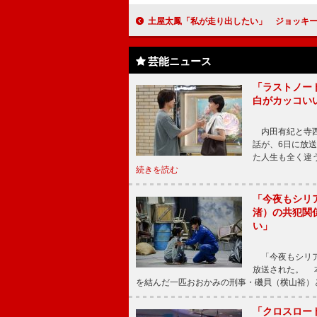
土屋太鳳「私が走り出したい」 ジョッキー勝負服に身を包み
芸能ニュース
「ラストノー
白がカッコい
内田有紀と寺西
話が、6日に放
た人生も全く違
続きを読む
「今夜もシリ
渚）の共犯関
い」
「今夜もシリア
放送された。 
を結んだ一匹おおかみの刑事・磯貝（横山裕）
「クロスロー