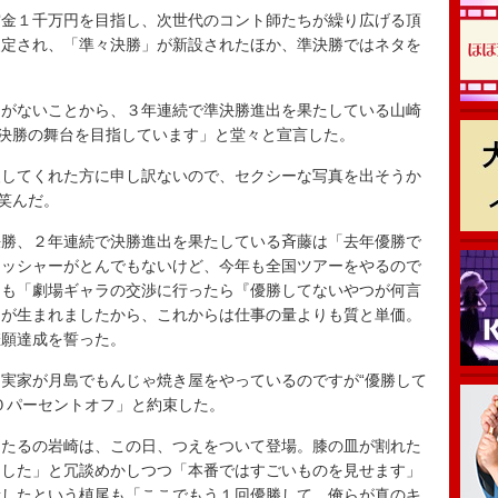
金１千万円を目指し、次世代のコント師たちが繰り広げる頂
改定され、「準々決勝」が新設されたほか、準決勝ではネタを
がないことから、３年連続で準決勝進出を果たしている山崎
。決勝の舞台を目指しています」と堂々と宣言した。
してくれた方に申し訳ないので、セクシーな写真を出そうか
ほ笑んだ。
勝、２年連続で決勝進出を果たしている斉藤は「去年優勝で
レッシャーがとんでもないけど、今年も全国ツアーをやるので
田も「劇場ギャラの交渉に行ったら『優勝してないやつが何言
もが生まれましたから、これからは仕事の量よりも質と単価。
悲願達成を誓った。
実家が月島でもんじゃ焼き屋をやっているのですが“優勝して
０パーセントオフ」と約束した。
たるの岩崎は、この日、つえをついて登場。膝の皿が割れた
ました」と冗談めかしつつ「本番ではすごいものを見せます」
潰したという槙尾も「ここでもう１回優勝して、俺らが真のキ