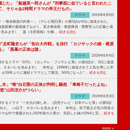
感じた」「船越英一郎さんが『刑事面に似ていると言われたこ
て、そりゃあ2時間ドラマの帝王だもの」
2026年8月6日
ドラマ
 ～救命救急の約束～」（テレビ朝日系）の第5話が4日に放送された。
急医療の最前線でもがく、若き救命医・救急隊員・警察官らの正義と成
を含みます） 遥（今田美桜）や桐 …
続きを読む
鬼塚”反町隆史らが「告白大作戦」を決行 「カジサックの娘・梶原
る」「黒幕の正体は誰」
2026年8月4日
ドラマ
するドラマ「GTO」（カンテレ・フジテレビ系）の第3話が、3日に放送
下、ネタバレを含みます） 本作は、1998年に放送されて人気を博した学
」が28年ぶりに連続ドラマとして復活。50代になった“ …
続きを読む
し木」“唯”白石聖の正体が判明し騒然 「車椅子だったよね」
“悠”山田涼介がつらい」
2026年8月3日
ドラマ
するドラマ「一次元の挿し木」（読売テレビ・日本テレビ系）の第5話
された。（※以下、ネタバレを含みます） 本作は、松下龍之介氏の同名小
ヤ山中で発掘された200年前の人骨が、失踪した妹のDNAと完 …
続きを
more »