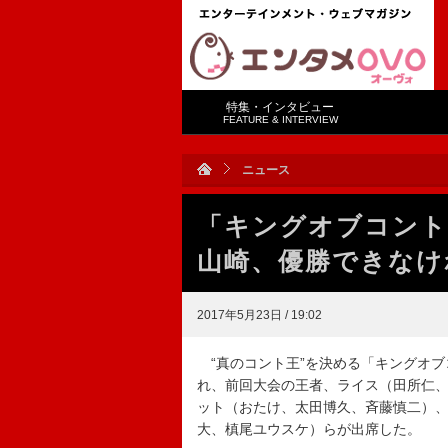
特集・インタビュー
FEATURE & INTERVIEW
ニュース
「キングオブコント
山崎、優勝できなけ
2017年5月23日 / 19:02
“真のコント王”を決める「キングオブ
れ、前回大会の王者、ライス（田所仁
ット（おたけ、太田博久、斉藤慎二）
大、槙尾ユウスケ）らが出席した。