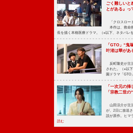
ごく難しいと
とがある』っ
「クロスロード
本作は、救命救
長を描く本格医療ドラマ。（※以下、ネタバレ
「GTO」“
叶渚は華があ
反町隆史が主演
された。（※以
園ドラマ「GTO
「一次元の挿
「宗教二世の
山田涼介が主演
が、2日に放送
説が原作。ヒマラ
読む