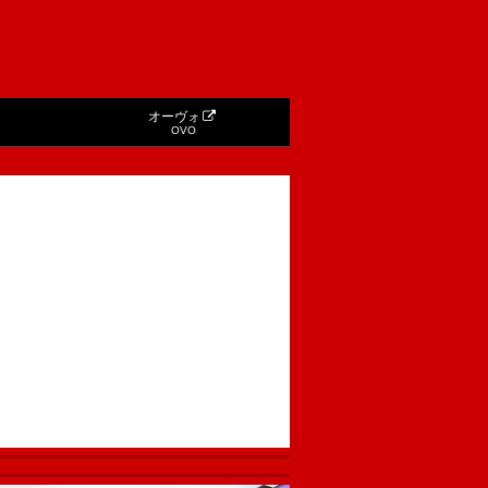
オーヴォ
OVO