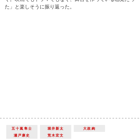
た」と楽しそうに振り返った。
五十嵐隼士
堀井新太
大政絢
瀬戸康史
荒木宏文