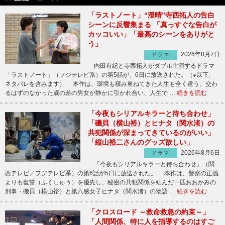
「ラストノート」“澄晴”寺西拓人の告白
シーンに反響集まる 「真っすぐな告白が
カッコいい」「最高のシーンをありがと
う」
2026年8月7日
ドラマ
内田有紀と寺西拓人がダブル主演するドラマ
「ラストノート」（フジテレビ系）の第5話が、6日に放送された。（※以下、
ネタバレを含みます） 本作は、環境も積み重ねてきた人生も全く違う、交わ
るはずのなかった歳の差の男女が静かに引かれ合い、人生で …
続きを読む
「今夜もシリアルキラーと待ち合わせ」
「磯貝（横山裕）とヒナタ（関水渚）の
共犯関係が深まってきているのがいい」
「縦山裕二さんのグッズ欲しい」
2026年8月6日
ドラマ
「今夜もシリアルキラーと待ち合わせ」（関
西テレビ／フジテレビ系）の第6話が5日に放送された。 本作は、警察の正義
よりも復讐（ふくしゅう）を優先し、秘密の共犯関係を結んだ一匹おおかみの
刑事・磯貝（横山裕）と第六感女子ヒナタ（関水渚）の物語 …
続きを読む
「クロスロード ～救命救急の約束～」
「人間関係、特に人を指導するのはすご