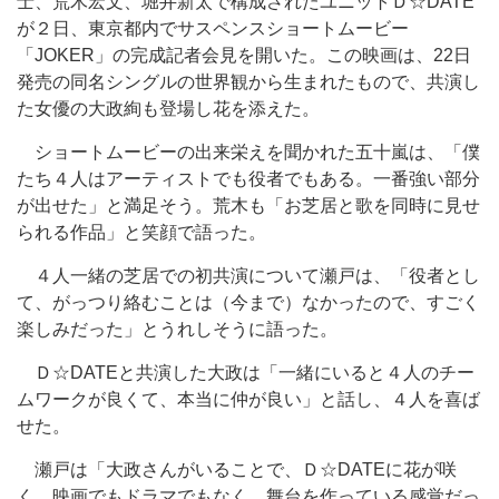
士、荒木宏文、堀井新太で構成されたユニットＤ☆DATE
が２日、東京都内でサスペンスショートムービー
「JOKER」の完成記者会見を開いた。この映画は、22日
発売の同名シングルの世界観から生まれたもので、共演し
た女優の大政絢も登場し花を添えた。
ショートムービーの出来栄えを聞かれた五十嵐は、「僕
たち４人はアーティストでも役者でもある。一番強い部分
が出せた」と満足そう。荒木も「お芝居と歌を同時に見せ
られる作品」と笑顔で語った。
４人一緒の芝居での初共演について瀬戸は、「役者とし
て、がっつり絡むことは（今まで）なかったので、すごく
楽しみだった」とうれしそうに語った。
Ｄ☆DATEと共演した大政は「一緒にいると４人のチー
ムワークが良くて、本当に仲が良い」と話し、４人を喜ば
せた。
瀬戸は「大政さんがいることで、Ｄ☆DATEに花が咲
く。映画でもドラマでもなく、舞台を作っている感覚だっ