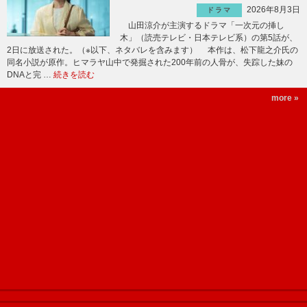
2026年8月3日
ドラマ
山田涼介が主演するドラマ「一次元の挿し
木」（読売テレビ・日本テレビ系）の第5話が、
2日に放送された。（※以下、ネタバレを含みます） 本作は、松下龍之介氏の
同名小説が原作。ヒマラヤ山中で発掘された200年前の人骨が、失踪した妹の
DNAと完 …
続きを読む
more »