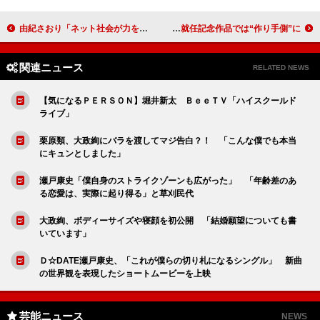
由紀さおり「ネット社会が力を貸してくれた」 五木ひろし、由紀の活躍を絶賛
熊川哲也、恋愛質問をうまくかわす 芸術監督就任記念作品では“作り手側”に
関連ニュース
RELATED NEWS
【気になるＰＥＲＳＯＮ】堀井新太 ＢｅｅＴＶ「ハイスクールド
ライブ」
栗原類、大政絢にバラを渡してマジ告白？！ 「こんな僕でも本当
にキュンとしました」
瀬戸康史「僕自身のストライクゾーンも広がった」 「年齢差のあ
る恋愛は、実際に起り得る」と草刈民代
大政絢、ボディーサイズや寝顔を初公開 「結婚願望についても書
いています」
Ｄ☆DATE瀬戸康史、「これが僕らの切り札になるシングル」 新曲
の世界観を表現したショートムービーを上映
芸能ニュース
NEWS