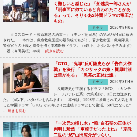
く難しいと感じた」「船越英一郎さんが
『刑事面に似ていると言われたことがあ
る』って、そりゃあ2時間ドラマの帝王だ
もの」
2026年8月6日
ドラマ
「クロスロード ～救命救急の約束～」（テレビ朝日系）の第5話が4日に放送
された。 本作は、救命救急医療の最前線でもがく、若き救命医・救急隊員・
警察官らの正義と成長を描く本格医療ドラマ。（※以下、ネタバレを含みます）
遥（今田美桜）や桐 …
続きを読む
「GTO」“鬼塚”反町隆史らが「告白大作
戦」を決行 「カジサックの娘・梶原叶渚
は華がある」「黒幕の正体は誰」
2026年8月4日
ドラマ
反町隆史が主演するドラマ「GTO」（カンテ
レ・フジテレビ系）の第3話が、3日に放送され
た。（※以下、ネタバレを含みます） 本作は、1998年に放送されて人気を博
した学園ドラマ「GTO」が28年ぶりに連続ドラマとして復活。50代になった“
…
続きを読む
「一次元の挿し木」“唯”白石聖の正体が
判明し騒然 「車椅子だったよね」「宗教
二世の“悠”山田涼介がつらい」