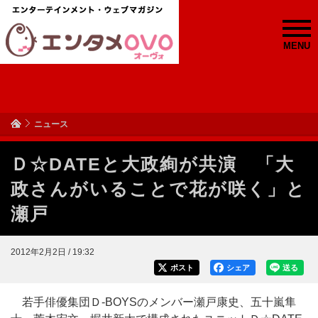
MENU
ニュース
Ｄ☆DATEと大政絢が共演 「大
政さんがいることで花が咲く」と
瀬戸
2012年2月2日 / 19:32
ポスト
シェア
送る
若手俳優集団Ｄ-BOYSのメンバー瀬戸康史、五十嵐隼