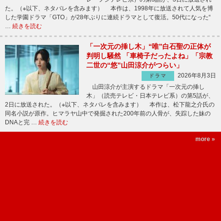
た。（※以下、ネタバレを含みます） 本作は、1998年に放送されて人気を博
した学園ドラマ「GTO」が28年ぶりに連続ドラマとして復活。50代になった“
…
続きを読む
「一次元の挿し木」“唯”白石聖の正体が
判明し騒然 「車椅子だったよね」「宗教
二世の“悠”山田涼介がつらい」
2026年8月3日
ドラマ
山田涼介が主演するドラマ「一次元の挿し
木」（読売テレビ・日本テレビ系）の第5話が、
2日に放送された。（※以下、ネタバレを含みます） 本作は、松下龍之介氏の
同名小説が原作。ヒマラヤ山中で発掘された200年前の人骨が、失踪した妹の
DNAと完 …
続きを読む
more »