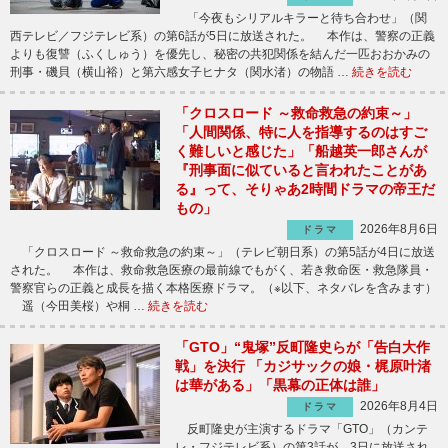
「今夜もシリアルキラーと待ち合わせ」（関
西テレビ／フジテレビ系）の第6話が5日に放送された。 本作は、警察の正義
よりも復讐（ふくしゅう）を優先し、秘密の共犯関係を結んだ一匹おおかみの
刑事・磯貝（横山裕）と第六感女子ヒナタ（関水渚）の物語 …
続きを読む
「クロスロード ～救命救急の約束～」
「人間関係、特に人を指導するのはすご
く難しいと感じた」「船越英一郎さんが
『刑事面に似ていると言われたことがあ
る』って、そりゃあ2時間ドラマの帝王だ
もの」
2026年8月6日
ドラマ
「クロスロード ～救命救急の約束～」（テレビ朝日系）の第5話が4日に放送
された。 本作は、救命救急医療の最前線でもがく、若き救命医・救急隊員・
警察官らの正義と成長を描く本格医療ドラマ。（※以下、ネタバレを含みます）
遥（今田美桜）や桐 …
続きを読む
「GTO」“鬼塚”反町隆史らが「告白大作
戦」を決行 「カジサックの娘・梶原叶渚
は華がある」「黒幕の正体は誰」
2026年8月4日
ドラマ
反町隆史が主演するドラマ「GTO」（カンテ
レ・フジテレビ系）の第3話が、3日に放送され