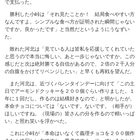
で支払った。
勝利した小峠は「それ見たことか！ 結局食べやすい方
なんですよ。シンプルな食べ方が証明された瞬間じゃない
ですか。良かったです」と当然だというようにうなずい
た。
敗れた河北は「見ている人は皆私を応援してくれていた
と思うので本当に悔しい。あと一歩じゃないですか。この
感じだと次は絶対勝てる自信があるので、２倍の２千人分
の自腹をかけてリベンジしたい」と早くも再戦を望んだ。
また河北は、近づくバレンタインデーに向けて「この土
日でアーモンドクッキーを２００個ぐらい作りました。１
年に１回だし、作るのは結構好きなので」と明かしたが、
本命チョコについては「ないです。ないです。（相手が）
ほしいですね。（現場の）皆さんの分を作るので精いっぱ
い」と照れ笑いを浮かべた。
これに小峠が「本命はいなくて義理チョコを２００個作