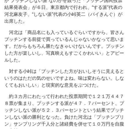
か“プッチンしない派”なのかを競った「プッチン国民投票
結果発表会」が６日、東京都内で行われ、“する派”代表の
河北麻友子、“しない派”代表の小峠英二（バイきんぐ）が
出席した。
河北は「商品名にも入っているぐらいですから、皆さん
プッチンする前提で買っているんじゃないかなって思いま
す。だからもちろん勝たなきゃいけないんです。プッチン
した方が楽しいし、写真映えもすごくかわいい」とアピー
ルした。
対する小峠は「プッチンした方がおいしそうに見えると
いうのはただの気のせいですよね。味は変わらない。しな
くてもおいしい」と現実的な意見をぶつけた。
約３カ月にわたって行われた投票期間で１２１万４４７
８票が集まり、プッチンする派が４７．７パーセント、プ
ッチンしない派が５２．３パーセントという結果でプッチ
ンしない派の勝利となった。負けた河北は「プッチンプリ
ン」サンプリング千人分と諸経費を併せて１０万円を自腹