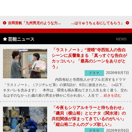
吉岡里帆「九州男児のような力強い方が好き」 バレンタインは「影武者のように知らんぷりをしようかな」
ダチョウ倶楽部、ぺこに夫婦円満の秘訣を助言 「我慢はりゅうちぇるにしてもらう」
芸能ニュース
NEWS
「ラストノート」“澄晴”寺西拓人の告白
シーンに反響集まる 「真っすぐな告白が
カッコいい」「最高のシーンをありがと
う」
2026年8月7日
ドラマ
内田有紀と寺西拓人がダブル主演するドラマ
「ラストノート」（フジテレビ系）の第5話が、6日に放送された。（※以下、
ネタバレを含みます） 本作は、環境も積み重ねてきた人生も全く違う、交わ
るはずのなかった歳の差の男女が静かに引かれ合い、人生で …
続きを読む
「今夜もシリアルキラーと待ち合わせ」
「磯貝（横山裕）とヒナタ（関水渚）の
共犯関係が深まってきているのがいい」
「縦山裕二さんのグッズ欲しい」
2026年8月6日
ドラマ