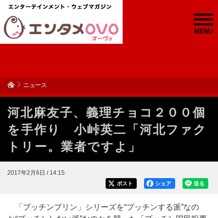
MENU
ニュース
河北麻友子、義理チョコ２００個
を手作り 小峠英二「河北ファク
トリー。業者ですよ」
2017年2月6日 / 14:15
ポスト
シェア
送る
「プッチンプリン」シリーズを“プッチンする派”なの