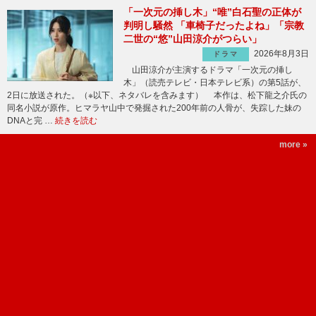
「一次元の挿し木」“唯”白石聖の正体が
判明し騒然 「車椅子だったよね」「宗教
二世の“悠”山田涼介がつらい」
2026年8月3日
ドラマ
山田涼介が主演するドラマ「一次元の挿し
木」（読売テレビ・日本テレビ系）の第5話が、
2日に放送された。（※以下、ネタバレを含みます） 本作は、松下龍之介氏の
同名小説が原作。ヒマラヤ山中で発掘された200年前の人骨が、失踪した妹の
DNAと完 …
続きを読む
more »