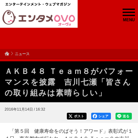
MENU
ニュース
ＡＫＢ４８ Ｔｅａｍ８がパフォー
マンスを披露 吉川七瀬「皆さん
の取り組みは素晴らしい」
2016年11月14日 / 16:32
ポスト
シェア
送る
「第５回 健康寿命をのばそう！アワード」表彰式が１