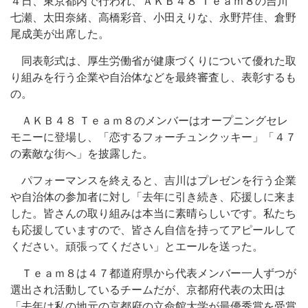
４日、東京都内で行われ、ＡＫＢ４８ Ｔｅａｍ８の吉川
七瀬、太田奈緒、高橋彩音、小田えりな、永野芹佳、倉野
尾成美が出席した。
同表彰式は、厚生労働省が健康づくりについて優れた取
り組みを行う企業や自治体などを最終審査し、表彰するも
の。
ＡＫＢ４８ Ｔｅａｍ８のメンバーはオープニングセレ
モニーに登場し、「恋するフォーチュンクッキー」「４７
の素敵な街へ」を披露した。
パフォーマンスを終えると、吉川はプレゼンを行う企業
や自治体の参加者に対し「去年に引き続き、応援しに来ま
した。皆さんの取り組みは本当に素晴らしいです。私たち
も応援していますので、皆さん自信を持ってアピールして
ください。頑張ってください」とエールを送った。
Ｔｅａｍ８は４７都道府県から代表メンバー一人ずつが
選出され活動しているチームだが、京都府代表の太田は
「去年は私の地元の京都府の立命館大学が最優秀賞を受賞