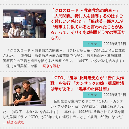
「クロスロード ～救命救急の約束～」
「人間関係、特に人を指導するのはすご
く難しいと感じた」「船越英一郎さんが
『刑事面に似ていると言われたことがあ
る』って、そりゃあ2時間ドラマの帝王だ
もの」
2026年8月6日
ドラマ
「クロスロード ～救命救急の約束～」（テレビ朝日系）の第5話が4日に放送
された。 本作は、救命救急医療の最前線でもがく、若き救命医・救急隊員・
警察官らの正義と成長を描く本格医療ドラマ。（※以下、ネタバレを含みます）
遥（今田美桜）や桐 …
続きを読む
「GTO」“鬼塚”反町隆史らが「告白大作
戦」を決行 「カジサックの娘・梶原叶渚
は華がある」「黒幕の正体は誰」
2026年8月4日
ドラマ
反町隆史が主演するドラマ「GTO」（カンテ
レ・フジテレビ系）の第3話が、3日に放送され
た。（※以下、ネタバレを含みます） 本作は、1998年に放送されて人気を博
した学園ドラマ「GTO」が28年ぶりに連続ドラマとして復活。50代になった“
…
続きを読む