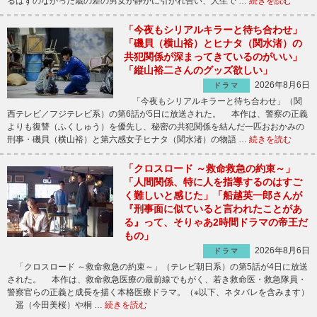
るはずのなかった歳の差の男女が静かに引かれ合い、人生で …
続きを読む
「今夜もシリアルキラーと待ち合わせ」
「磯貝（横山裕）とヒナタ（関水渚）の
共犯関係が深まってきているのがいい」
「縦山裕二さんのグッズ欲しい」
2026年8月6日
ドラマ
「今夜もシリアルキラーと待ち合わせ」（関
西テレビ／フジテレビ系）の第6話が5日に放送された。 本作は、警察の正義
よりも復讐（ふくしゅう）を優先し、秘密の共犯関係を結んだ一匹おおかみの
刑事・磯貝（横山裕）と第六感女子ヒナタ（関水渚）の物語 …
続きを読む
「クロスロード ～救命救急の約束～」
「人間関係、特に人を指導するのはすご
く難しいと感じた」「船越英一郎さんが
『刑事面に似ていると言われたことがあ
る』って、そりゃあ2時間ドラマの帝王だ
もの」
2026年8月6日
ドラマ
「クロスロード ～救命救急の約束～」（テレビ朝日系）の第5話が4日に放送
された。 本作は、救命救急医療の最前線でもがく、若き救命医・救急隊員・
警察官らの正義と成長を描く本格医療ドラマ。（※以下、ネタバレを含みます）
遥（今田美桜）や桐 …
続きを読む