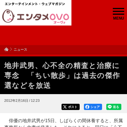
MENU
ニュース
地井武男、心不全の精査と治療に
専念 「ちい散歩」は過去の傑作
選などを放送
2012年2月16日 / 12:23
ポスト
シェア
送る
俳優の地井武男が15日、しばらくの間休養すると、所属