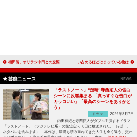
福田萌、オリラジ中田との交際は順調 「エヴァンゲリオンの映画に一緒に行こうかな…」
道端アンジェリカ、美の決め手はお茶 店頭商品を買い占めるほどはまっている物は…
芸能ニュース
NEWS
「ラストノート」“澄晴”寺西拓人の告白
シーンに反響集まる 「真っすぐな告白が
カッコいい」「最高のシーンをありがと
う」
2026年8月7日
ドラマ
内田有紀と寺西拓人がダブル主演するドラマ
「ラストノート」（フジテレビ系）の第5話が、6日に放送された。（※以下、
ネタバレを含みます） 本作は、環境も積み重ねてきた人生も全く違う、交わ