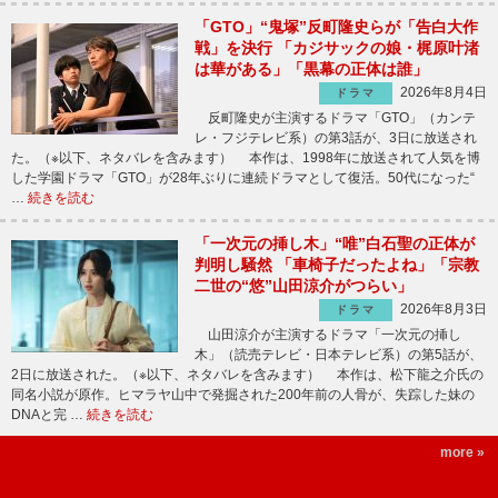
「GTO」“鬼塚”反町隆史らが「告白大作
戦」を決行 「カジサックの娘・梶原叶渚
は華がある」「黒幕の正体は誰」
2026年8月4日
ドラマ
反町隆史が主演するドラマ「GTO」（カンテ
レ・フジテレビ系）の第3話が、3日に放送され
た。（※以下、ネタバレを含みます） 本作は、1998年に放送されて人気を博
した学園ドラマ「GTO」が28年ぶりに連続ドラマとして復活。50代になった“
…
続きを読む
「一次元の挿し木」“唯”白石聖の正体が
判明し騒然 「車椅子だったよね」「宗教
二世の“悠”山田涼介がつらい」
2026年8月3日
ドラマ
山田涼介が主演するドラマ「一次元の挿し
木」（読売テレビ・日本テレビ系）の第5話が、
2日に放送された。（※以下、ネタバレを含みます） 本作は、松下龍之介氏の
同名小説が原作。ヒマラヤ山中で発掘された200年前の人骨が、失踪した妹の
DNAと完 …
続きを読む
more »