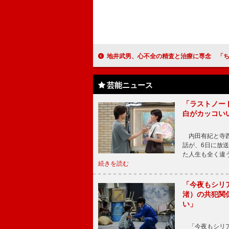
地井武男、心不全の精査と治療に専念 「ちい散歩」は過去の傑作選
芸能ニュース
「ラストノー
白がカッコい
内田有紀と寺西
話が、6日に放
た人生も全く違
続きを読む
「今夜もシリ
渚）の共犯関
い」
「今夜もシリア