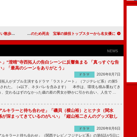
などを放送
淡島千景さん、膵臓がんのため死去 宝塚の娘役トップスターから名女優に
NEWS
ト」“澄晴”寺西拓人の告白シーンに反響集まる 「真っすぐな告
い」「最高のシーンをありがとう」
2026年8月7日
ドラマ
拓人がダブル主演するドラマ「ラストノート」（フジテレビ系）の第5
送された。（※以下、ネタバレを含みます） 本作は、環境も積み重ねてき
う、交わるはずのなかった歳の差の男女が静かに引かれ合い、人生で …
アルキラーと待ち合わせ」「磯貝（横山裕）とヒナタ（関水
係が深まってきているのがいい」「縦山裕二さんのグッズ欲し
2026年8月6日
ドラマ
ルキラーと待ち合わせ」（関西テレビ／フジテレビ系）の第6話が5日に