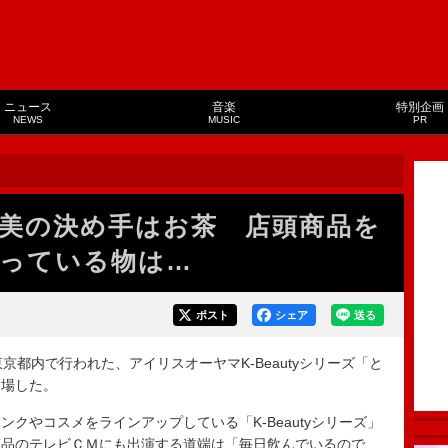
ニュース
音楽
特別企画
NEWS
MUSIC
PR
美の決め手はお茶 店頭商品を
っている物は…
ポスト
シェア
送る
都内で行われた、アイリスオーヤマK-Beautyシリーズ「と
登場した。
やコスメをラインアップしている「K-Beautyシリーズ」
商品のテレビＣＭにも出演する道端は「毎日飲んでいるので、