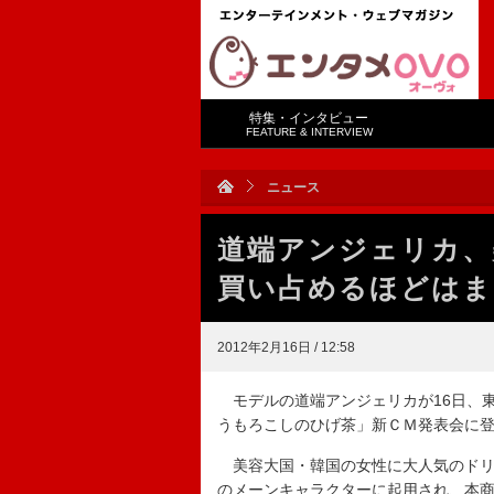
特集・インタビュー
FEATURE & INTERVIEW
ニュース
道端アンジェリカ、
買い占めるほどはま
2012年2月16日 / 12:58
モデルの道端アンジェリカが16日、東京
うもろこしのひげ茶」新ＣＭ発表会に
美容大国・韓国の女性に大人気のドリンク
のメーンキャラクターに起用され、本