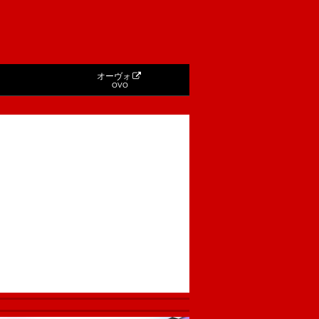
オーヴォ
OVO