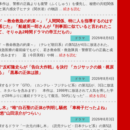
本作は、警察の正義よりも復讐（ふくしゅう）を優先し、秘密の共犯関係
と第六感女子ヒナタ（関水渚）の物語 …
続きを読む
ド ～救命救急の約束～」「人間関係、特に人を指導するのはす
感じた」「船越英一郎さんが『刑事面に似ていると言われたこ
て、そりゃあ2時間ドラマの帝王だもの」
2026年8月6日
ドラマ
 ～救命救急の約束～」（テレビ朝日系）の第5話が4日に放送された。
急医療の最前線でもがく、若き救命医・救急隊員・警察官らの正義と成
を含みます） 遥（今田美桜）や桐 …
続きを読む
鬼塚”反町隆史らが「告白大作戦」を決行 「カジサックの娘・梶原
る」「黒幕の正体は誰」
2026年8月4日
ドラマ
するドラマ「GTO」（カンテレ・フジテレビ系）の第3話が、3日に放送
下、ネタバレを含みます） 本作は、1998年に放送されて人気を博した学
」が28年ぶりに連続ドラマとして復活。50代になった“ …
続きを読む
し木」“唯”白石聖の正体が判明し騒然 「車椅子だったよね」
“悠”山田涼介がつらい」
2026年8月3日
ドラマ
するドラマ「一次元の挿し木」（読売テレビ・日本テレビ系）の第5話