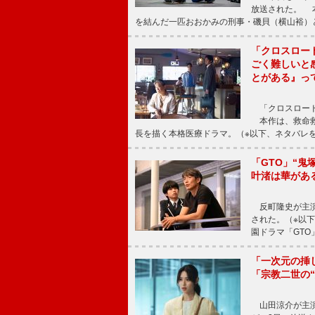
放送された。 
を結んだ一匹おおかみの刑事・磯貝（横山裕）
「クロスロー
ごく難しいと
とがある』っ
「クロスロード
本作は、救命救
長を描く本格医療ドラマ。（※以下、ネタバレ
「GTO」“
叶渚は華があ
反町隆史が主演
された。（※以
園ドラマ「GTO
「一次元の挿
「宗教二世の
山田涼介が主演