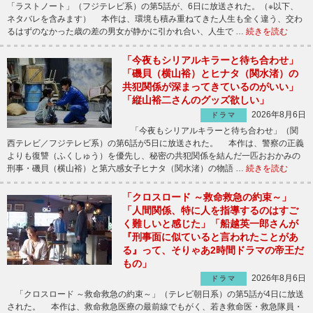
「ラストノート」（フジテレビ系）の第5話が、6日に放送された。（※以下、
ネタバレを含みます） 本作は、環境も積み重ねてきた人生も全く違う、交わ
るはずのなかった歳の差の男女が静かに引かれ合い、人生で …
続きを読む
「今夜もシリアルキラーと待ち合わせ」
「磯貝（横山裕）とヒナタ（関水渚）の
共犯関係が深まってきているのがいい」
「縦山裕二さんのグッズ欲しい」
2026年8月6日
ドラマ
「今夜もシリアルキラーと待ち合わせ」（関
西テレビ／フジテレビ系）の第6話が5日に放送された。 本作は、警察の正義
よりも復讐（ふくしゅう）を優先し、秘密の共犯関係を結んだ一匹おおかみの
刑事・磯貝（横山裕）と第六感女子ヒナタ（関水渚）の物語 …
続きを読む
「クロスロード ～救命救急の約束～」
「人間関係、特に人を指導するのはすご
く難しいと感じた」「船越英一郎さんが
『刑事面に似ていると言われたことがあ
る』って、そりゃあ2時間ドラマの帝王だ
もの」
2026年8月6日
ドラマ
「クロスロード ～救命救急の約束～」（テレビ朝日系）の第5話が4日に放送
された。 本作は、救命救急医療の最前線でもがく、若き救命医・救急隊員・