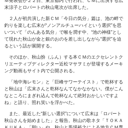
Ｍ発表会が２２日、東京都内で行われ、ＣＭに出演する広
末涼子とロバートの秋山竜次が出席した。
２人が初共演した新ＣＭ「今日の気分」篇は、池の畔で
釣りを楽しむ広末が“ノンアルチューハイという選択”を思
いついて「のんある気分」で喉を潤す中、“池の神様”とし
て現れた秋山が金と銀のおのを差し出しながら“選択”を迫
るという話が展開する。
そのほか、秋山扮（ふん）する本ＣＭのエクセレントク
リエーティブディレクター近松マサヲミが登場するメーキ
ング動画もサイト内で公開される。
「地中海レモン」と「巨峰サワーテイスト」で乾杯する
と秋山は「広末さんと乾杯なんてなかなかない。僕がこん
なところにまぎれ込んで乾杯なんて絶対おかしいですよ
ね」と語り、照れ笑いを浮かべた。
また、最近した“新しい選択”について広末は「ロバート
秋山さんを始めました」と報告。秋山の歌ネタ「ＴＯＫＡ
ＫＵＫＡ」「願い」や、秋山と馬場裕之による地方ＣＭ専