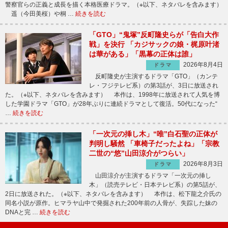
警察官らの正義と成長を描く本格医療ドラマ。（※以下、ネタバレを含みます）
遥（今田美桜）や桐 …
続きを読む
「GTO」“鬼塚”反町隆史らが「告白大作
戦」を決行 「カジサックの娘・梶原叶渚
は華がある」「黒幕の正体は誰」
2026年8月4日
ドラマ
反町隆史が主演するドラマ「GTO」（カンテ
レ・フジテレビ系）の第3話が、3日に放送され
た。（※以下、ネタバレを含みます） 本作は、1998年に放送されて人気を博
した学園ドラマ「GTO」が28年ぶりに連続ドラマとして復活。50代になった“
…
続きを読む
「一次元の挿し木」“唯”白石聖の正体が
判明し騒然 「車椅子だったよね」「宗教
二世の“悠”山田涼介がつらい」
2026年8月3日
ドラマ
山田涼介が主演するドラマ「一次元の挿し
木」（読売テレビ・日本テレビ系）の第5話が、
2日に放送された。（※以下、ネタバレを含みます） 本作は、松下龍之介氏の
同名小説が原作。ヒマラヤ山中で発掘された200年前の人骨が、失踪した妹の
DNAと完 …
続きを読む