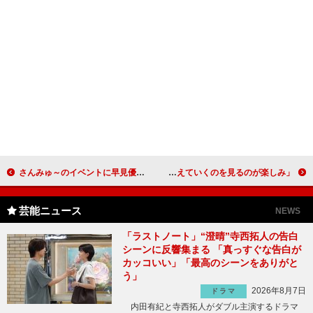
さんみゅ～のイベントに早見優が登場 「ＳＭＡＰ解散は寂しい」
新川優愛“物欲無し”も趣味は貯金？ 「通帳記帳が増えていくのを見るのが楽しみ」
芸能ニュース
NEWS
「ラストノート」“澄晴”寺西拓人の告白
シーンに反響集まる 「真っすぐな告白が
カッコいい」「最高のシーンをありがと
う」
2026年8月7日
ドラマ
内田有紀と寺西拓人がダブル主演するドラマ